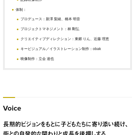
体制：
プロデュース：新澤 梨緒、橋本 明音
プロジェクトマネジメント：林 剛弘
クリエイティブディレクション：東郷 りん、近藤 理恵
キービジュアル／イラストレーション制作：obak
映像制作：立会 達也
Voice
長期的ビジョンをもとに子どもたちに寄り添い続け、
街との自発的な関わりと成長を後押しする