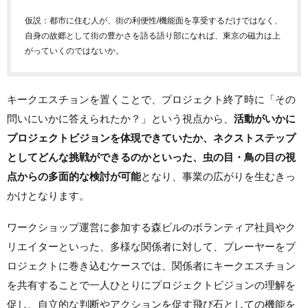
仮説：都市に住む人が、街の利便性/機能面を享受するだけではなく、
自身の故郷として街の豊かさを語る語り部になれば、東京の磁力は上
がっていくのではないか。
キークエスチョンを置くことで、プロジェクト終了時に「その
問いにいかに答えられたか？」という視点から、
活動がいかに
プロジェクトビジョンを体現できていたか、ネクストステップ
としてどんな挑戦ができるのかといった、虫の目・鳥の目の視
点からの多面的な検討が可能
となり、事業の広がりを生むきっ
かけとなります。
ワークショップ運営に参加する森ビルのボランティア社員やク
リエイターといった、多様な関係者に対して、プレーヤーをプ
ロジェクトに巻き込むケースでは、関係者にキークエスチョン
を共有することで一人ひとりにプロジェクトビジョンの理解を
促し、自立的な判断やアクションを促す飛び石としての機能を