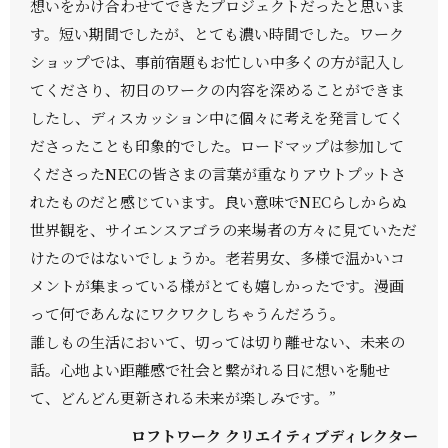
想いをかけ合わせてできたプロジェクトだったと思いま
す。短い期間でしたが、とても濃い時間でした。ワーク
ショップでは、事前宿題もお忙しい中多くの方が記入し
てくださり、初日のワークの内容を深めることができま
したし、ディスカッション中に個々に考えを発言してく
ださったことも印象的でした。ロードマップは参加して
くださったNECの皆さまの言葉が重なりアウトプットさ
れたものだと感じています。良い意味でNECらしからぬ
世界観を、サイエンスアゴラの来場者の方々に見ていただ
けたのではないでしょうか。老若男女、多様で温かいコ
メントが集まっている様がとても嬉しかったです。漫画
って何であんなにワクワクしちゃうんだろう。
誰しもの生活において、切っては切り離せない、未来の
話。心地よい距離感で社会と繫がれる日に想いを馳せ
て、どんどん更新される未来が楽しみです。”
ロフトワーク クリエイティブディレクター