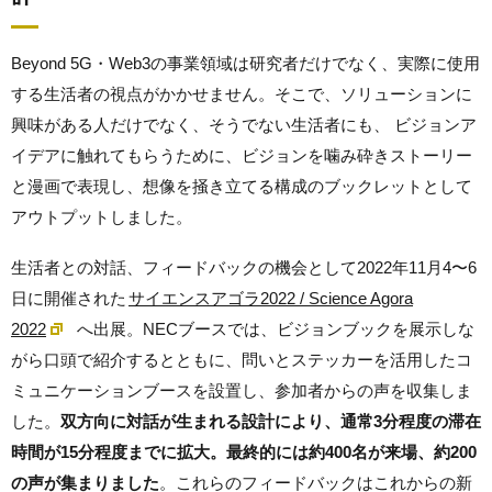
Beyond 5G・Web3の事業領域は研究者だけでなく、実際に使用
する生活者の視点がかかせません。そこで、ソリューションに
興味がある人だけでなく、そうでない生活者にも、 ビジョンア
イデアに触れてもらうために、ビジョンを噛み砕きストーリー
と漫画で表現し、想像を掻き立てる構成のブックレットとして
アウトプットしました。
生活者との対話、フィードバックの機会として2022年11月4〜6
日に開催された
サイエンスアゴラ2022 / Science Agora
2022
へ出展。NECブースでは、ビジョンブックを展示しな
がら口頭で紹介するとともに、問いとステッカーを活用したコ
ミュニケーションブースを設置し、参加者からの声を収集しま
した。
双方向に対話が生まれる設計により、通常3分程度の滞在
時間が15分程度までに拡大。最終的には約400名が来場、約200
の声が集まりました
。これらのフィードバックはこれからの新