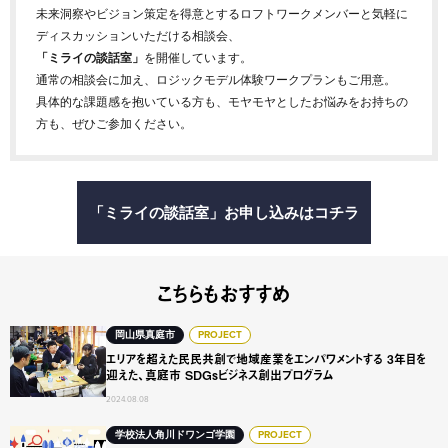
未来洞察やビジョン策定を得意とするロフトワークメンバーと気軽に
ディスカッションいただける相談会、
「ミライの談話室」
を開催しています。
通常の相談会に加え、ロジックモデル体験ワークプランもご用意。
具体的な課題感を抱いている方も、モヤモヤとしたお悩みをお持ちの
方も、ぜひご参加ください。
「ミライの談話室」お申し込みはコチラ
こちらもおすすめ
エリアを超えた民民共創で地域産業をエンパワメントする 3年
岡山県真庭市
PROJECT
エリアを超えた民民共創で地域産業をエンパワメントする 3年目を
迎えた、真庭市 SDGsビジネス創出プログラム
2024.08.08
ネットの高校「N/S高」が、なぜ地域との教育プログラムを実
学校法人角川ドワンゴ学園
PROJECT