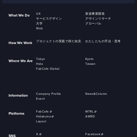
UX
新規事業開発
What We Do
サービスデザイン
デザインリサーチ
大学
グローバル
Web
プロジェクトの実践で得た知見
わたしたちの手法・思考
How We Work
Tokyo
Kyoto
Where We Are
Hida
Taiwan
FabCafe Global
Company Profile
News&Column
Information
Event
FabCafe
MTRL
Platforms
Hidakuma
AWRD
Layout
X
Facebook
SNS