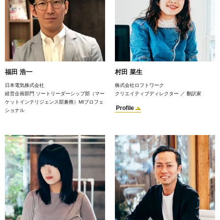
福田 浩一
村田 菜生
日本電気株式会社
株式会社ロフトワーク
経営企画部門 ソートリーダーシップ部（マー
クリエイティブディレクター ／ 翻訳家
ケットインテリジェンス部兼務）MIプロフェ
Profile
ショナル