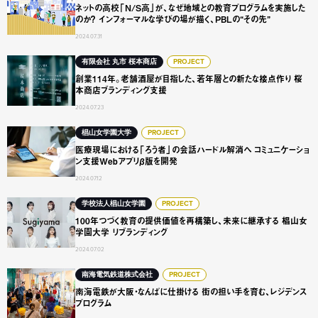
ネットの高校「N/S高」が、なぜ地域との教育プログラムを実施した
のか？ インフォーマルな学びの場が描く、PBLの“その先”
2024.07.31
創業114年。老舗酒屋が目指した、若年層との新たな接点作
有限会社 丸市 桜本商店
PROJECT
創業114年。老舗酒屋が目指した、若年層との新たな接点作り 桜
本商店ブランディング支援
2024.07.23
医療現場における「ろう者」の会話ハードル解消へ コミュニ
椙山女学園大学
PROJECT
医療現場における「ろう者」の会話ハードル解消へ コミュニケーショ
ン支援Webアプリβ版を開発
2024.07.12
100年つづく教育の提供価値を再構築し、未来に継承する 椙
学校法人椙山女学園
PROJECT
100年つづく教育の提供価値を再構築し、未来に継承する 椙山女
学園大学 リブランディング
2024.07.02
南海電鉄が大阪・なんばに仕掛ける 街の担い手を育む、レジ
南海電気鉄道株式会社
PROJECT
南海電鉄が大阪・なんばに仕掛ける 街の担い手を育む、レジデンス
プログラム