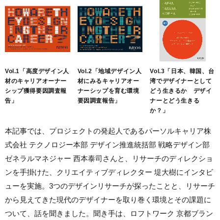
Vol.1「高度デザイン人
Vol.2「地域デザイン人
Vol.3「日本、韓国、台
材のキャリアオーナー
材にみるキャリアオー
湾でデザイナーとして
シップ獲得要因調査報
ナーシップを育む環境
どう生きるか デザイ
告」
要因調査報告」
ナーとどう生きる
か？」
本記事では、プロジェクトの発起人であるパーソルキャリア株
式会社 テクノロジー本部 デザイン推進統括部 戦略デザイン部
ゼネラルマネジャー 西本泰司さんと、リサーチのディレクショ
ンを手掛けた、クリエイティブディレクター 堤大樹にインタビ
ューを実施。3つのデザインリサーチが探ったことと、リサーチ
から見えてきた現代のデザイナーを取り巻く環境とその課題に
ついて、話を聞きました。聞き手は、ロフトワーク 京都ブラン