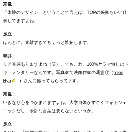
宗像
：
「体験のデザイン」ということで言えば、TOPの映像もいい仕
事してますよね。
足立
：
ほんとに。素敵すぎてちょっと嫉妬します。
寺井
：
リア充感ありますよね（笑）。でもこれ、100%ヤラセ無しのド
キュメンタリーなんです。写真家で映像作家の馮意欣（
Yikin
Hyo
）さんに撮ってもらってます。
宗像
：
いきなり心をつかまれますよね。大学自体がすごくフォトジェ
ニックだし、余計な言葉は要らないというか。
足立
：