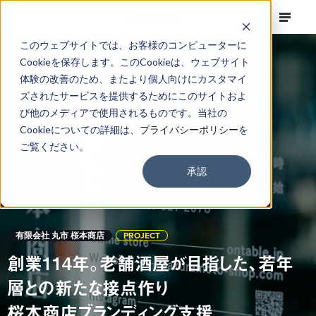
このウェブサイトでは、お客様のコンピューターに
Cookieを保存します。このCookieは、ウェブサイト
体験の改善のため、またより個人向けにカスタマイ
ズされたサービスを提供するためにこのサイトおよ
び他のメディアで使用されるものです。当社の
Cookieについての詳細は、
プライバシーポリシー
を
ご覧ください。
承認
有限会社 丸市 桜本商店
PROJECT
創業114年。老舗酒屋が目指した、若年
層との新たな接点作り
桜本商店ブランディング支援