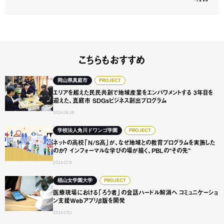
こちらもおすすめ
エリアを超えた民民共創で地域産業をエンパワメントする 3年
岡山県真庭市
PROJECT
エリアを超えた民民共創で地域産業をエンパワメントする 3年目を
迎えた、真庭市 SDGsビジネス創出プログラム
2024.08.08
ネットの高校「N/S高」が、なぜ地域との教育プログラムを実
学校法人角川ドワンゴ学園
PROJECT
ネットの高校「N/S高」が、なぜ地域との教育プログラムを実施した
のか？ インフォーマルな学びの場が描く、PBLの“その先”
2024.07.31
医療現場における「ろう者」の会話ハードル解消へ コミュニ
椙山女学園大学
PROJECT
医療現場における「ろう者」の会話ハードル解消へ コミュニケーショ
ン支援Webアプリβ版を開発
2024.07.12