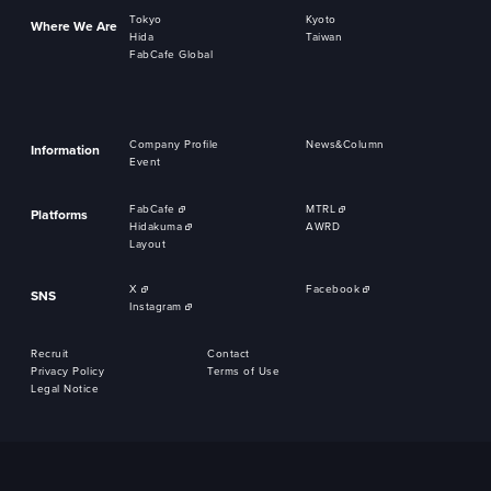
Tokyo
Kyoto
Where We Are
Hida
Taiwan
FabCafe Global
Company Profile
News&Column
Information
Event
FabCafe
MTRL
Platforms
Hidakuma
AWRD
Layout
X
Facebook
SNS
Instagram
Recruit
Contact
Privacy Policy
Terms of Use
Legal Notice