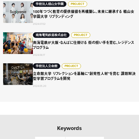
100年つづく教育の提供価値を再構築し、未来に継承する 椙
学校法人椙山女学園
PROJECT
100年つづく教育の提供価値を再構築し、未来に継承する 椙山女
学園大学 リブランディング
2024.07.02
南海電鉄が大阪・なんばに仕掛ける 街の担い手を育む、レジ
南海電気鉄道株式会社
PROJECT
南海電鉄が大阪・なんばに仕掛ける 街の担い手を育む、レジデンス
プログラム
2024.06.17
立命館大学 リフレクションを基軸に“創発性人材“を育む 課
学校法人立命館
PROJECT
立命館大学 リフレクションを基軸に“創発性人材“を育む 課題解決
型学習プログラムを開発
2024.05.20
Keywords