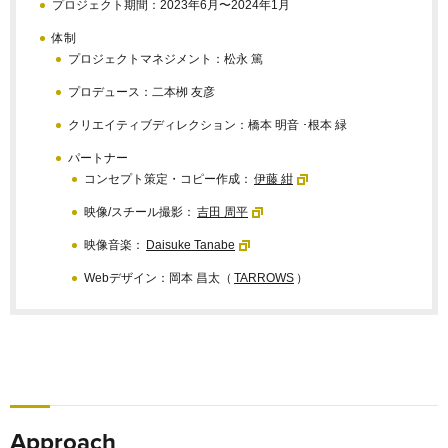
プロジェクト期間：2023年6月〜2024年1月
体制
プロジェクトマネジメント：松永 篤
プロデュース：二本栁 友彦
クリエイティブディレクション：橋本 明音 ･根本 緑
パートナー
コンセプト策定・コピー作成：
伊藤 紺
映像/スチール撮影：
吉田 周平
映像音楽：
Daisuke Tanabe
Webデザイン：岡本 昌太（
TARROWS
）
Approach