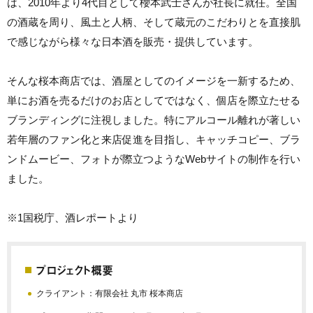
は、2010年より4代目として櫻本武士さんが社長に就任。全国
の酒蔵を周り、風土と人柄、そして蔵元のこだわりとを直接肌
で感じながら様々な日本酒を販売・提供しています。
そんな桜本商店では、酒屋としてのイメージを一新するため、
単にお酒を売るだけのお店としてではなく、個店を際立たせる
ブランディングに注視しました。特にアルコール離れが著しい
若年層のファン化と来店促進を目指し、キャッチコピー、ブラ
ンドムービー、フォトが際立つようなWebサイトの制作を行い
ました。
※1国税庁、
酒レポート
より
プロジェクト概要
クライアント：有限会社 丸市 桜本商店