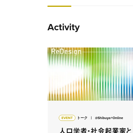
Activity
EVENT
トーク
@Shibuya+Online
人口学者・社会起業家と