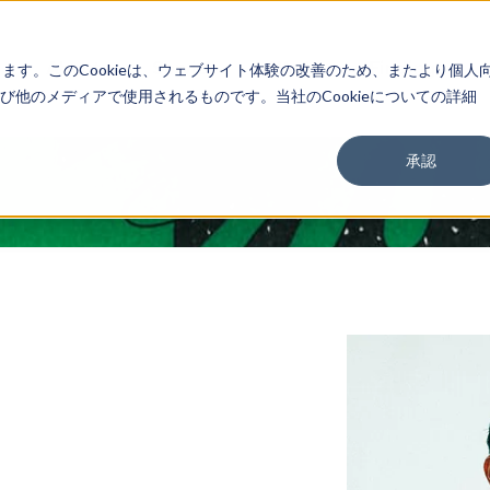
About
Service
Work
Findings
します。このCookieは、ウェブサイト体験の改善のため、またより個人
他のメディアで使用されるものです。当社のCookieについての詳細
承認