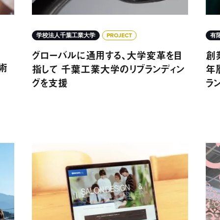
学校法人千葉工業大学
PROJECT
有
グローバルに通用する、大学変革を目
創
術
指して 千葉工業大学のリブランディン
年
グを支援
ラ
を創出 富士吉田市「SHIGOTABI」プログラム開発
事業戦略からデジタル施策を展開するための基盤を整
サー