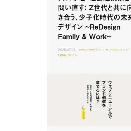
問い直す： Z世代と共に
き合う、少子化時代の未
デザイン ~ReDesign
Family & Work~
2025.07.03
#サステナビリティ
#ワークショップ
#組織デザイン