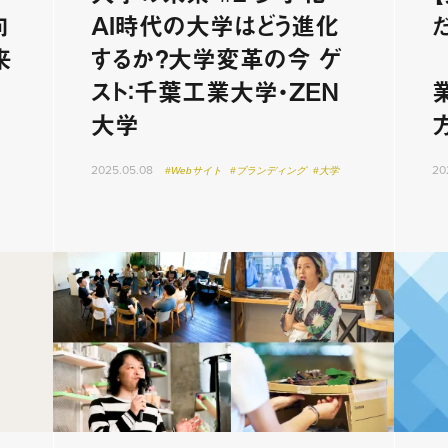
向
AI時代の大学はどう進化
来
するか？大学変革の今 ゲ
スト：千葉工業大学・ZEN
大学
2025.05.08
20
#Webサイト
#ブランディング
#大学