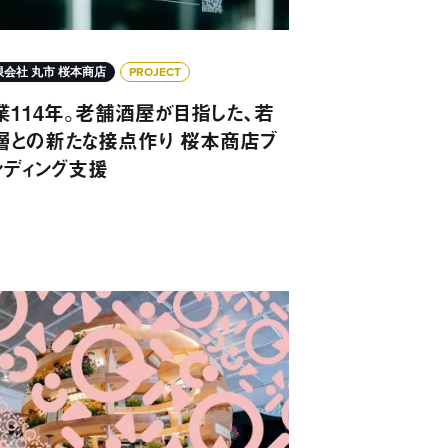
限会社 丸市 桜本商店
PROJECT
業114年。老舗酒屋が目指した、若
層との新たな接点作り 桜本商店ブ
ンディング支援
備 事業サイトリニューアル
キュラーデザイン実践者の世界的なコミュニティを創出 循環型経済実