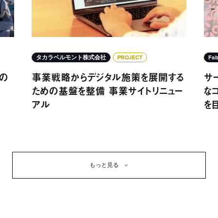
タカラベルモント株式会社
PROJECT
Fab
の
事業戦略からデジタル施策を展開する
サ
ための基盤を整備 事業サイトリニュー
な
アル
を目
もっと見る