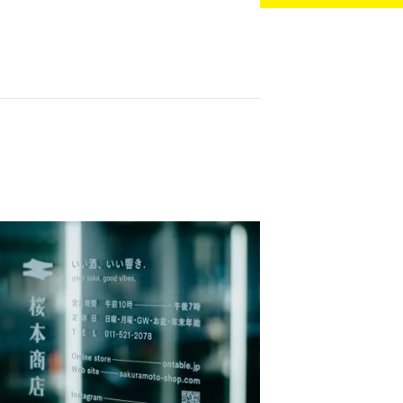
業大学のリブランディングを支援
業114年。老舗酒屋が目指した、若年層との新たな接点作り 桜