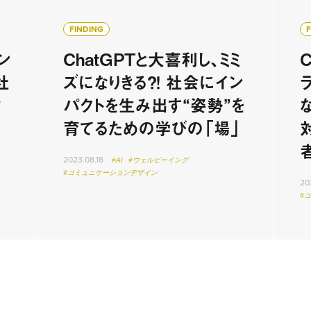
FINDING
ン
ChatGPTと大喜利し、ミミ
C
社
ズになりきる？！ 社会にイン
け
パクトを生み出す“姿勢”を
育てるための学びの「場」
2023.08.18
#AI
#ウェルビーイング
#コミュニケーションデザイン
20
#