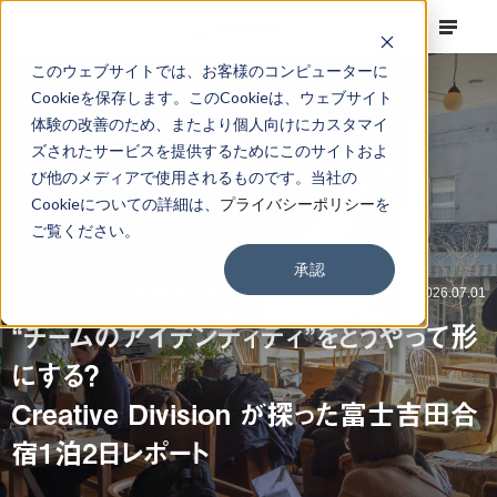
このウェブサイトでは、お客様のコンピューターに
Cookieを保存します。このCookieは、ウェブサイト
体験の改善のため、またより個人向けにカスタマイ
ズされたサービスを提供するためにこのサイトおよ
び他のメディアで使用されるものです。当社の
Cookieについての詳細は、
プライバシーポリシー
を
ご覧ください。
承認
FINDING
多田 麻央,
山田 麗音,
寺本 修造
2026.07.01
“チームのアイデンティティ”をどうやって形
にする？
Creative Division が探った富士吉田合
宿1泊2日レポート