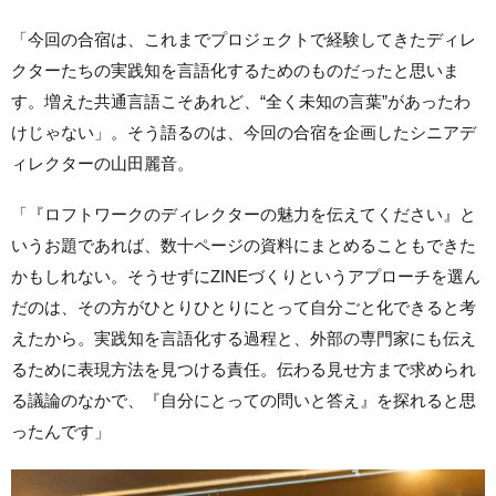
「今回の合宿は、これまでプロジェクトで経験してきたディレ
クターたちの実践知を言語化するためのものだったと思いま
す。増えた共通言語こそあれど、“全く未知の言葉”があったわ
けじゃない」。そう語るのは、今回の合宿を企画したシニアデ
ィレクターの山田麗音。
「『ロフトワークのディレクターの魅力を伝えてください』と
いうお題であれば、数十ページの資料にまとめることもできた
かもしれない。そうせずにZINEづくりというアプローチを選ん
だのは、その方がひとりひとりにとって自分ごと化できると考
えたから。実践知を言語化する過程と、外部の専門家にも伝え
るために表現方法を見つける責任。伝わる見せ方まで求められ
る議論のなかで、『自分にとっての問いと答え』を探れると思
ったんです」