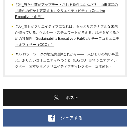
#04_当たり前がアップデートされる条件はなんだ？ 山田麗音の
「誰かの何かを更新する」クリエイティビティ（Creative
Executive・山田）
#05_誰もがクリエイティブになれば、もっとサステナブルな未来
が待っている。ケルシー・スチュワートが考える、現実を変えるた
めの独創性（Sustainability Executive／FabCafe チーフコミュニテ
ィオフィサー（CCO））
#06 ロフトワークの地域共創×これから——一人ひとりの想いを重
ね、ありたいコミュニティをつくる（LAYOUT Unit シニアディレ
クター 宮本明里／クリエイティブディレクター 坂木茜音）
ポスト
シェアする