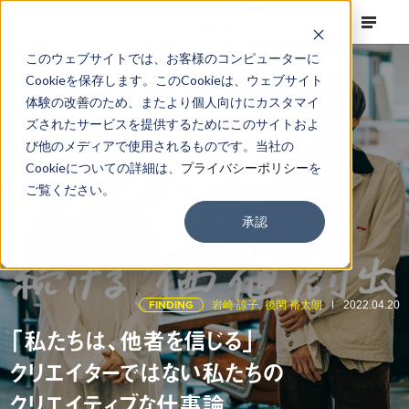
このウェブサイトでは、お客様のコンピューターに
Cookieを保存します。このCookieは、ウェブサイト
体験の改善のため、またより個人向けにカスタマイ
ズされたサービスを提供するためにこのサイトおよ
び他のメディアで使用されるものです。当社の
Cookieについての詳細は、
プライバシーポリシー
を
ご覧ください。
承認
FINDING
岩崎 諒子,
後閑 裕太朗
2022.04.20
「私たちは、他者を信じる」
クリエイターではない私たちの
クリエイティブな仕事論