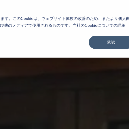
About
Service
Work
Findings
します。このCookieは、ウェブサイト体験の改善のため、またより個人
他のメディアで使用されるものです。当社のCookieについての詳細
承認