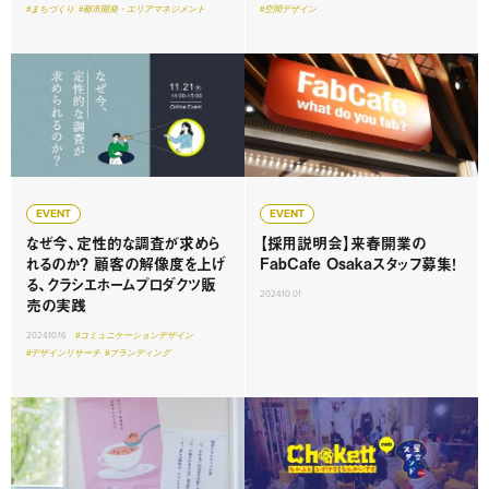
#まちづくり
#都市開発・エリアマネジメント
#空間デザイン
EVENT
EVENT
なぜ今、定性的な調査が求めら
【採用説明会】来春開業の
れるのか？ 顧客の解像度を上げ
FabCafe Osakaスタッフ募集！
る、クラシエホームプロダクツ販
2024.10.01
売の実践
2024.10.16
#コミュニケーションデザイン
#デザインリサーチ
#ブランディング