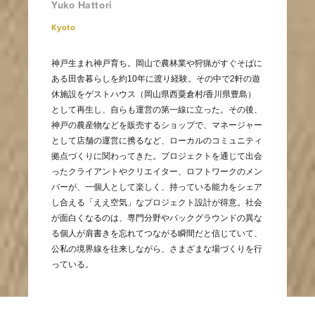
Yuko Hattori
Kyoto
神戸生まれ神戸育ち。岡山で農林業や狩猟がすぐそばに
ある田舎暮らしを約10年に渡り経験。その中で2軒の遊
休施設をゲストハウス（岡山県西粟倉村/香川県豊島）
として再生し、自らも運営の第一線に立った。その後、
神戸の農産物などを販売するショップで、マネージャー
として店舗の運営に携るなど、ローカルのコミュニティ
拠点づくりに関わってきた。プロジェクトを通じて出会
ったクライアントやクリエイター、ロフトワークのメン
バーが、一個人として楽しく、持っている能力をシェア
し合える「ええ空気」なプロジェクト設計が得意。社会
が面白くなるのは、専門分野やバックグラウンドの異な
る個人が肩書きを忘れてつながる瞬間だと信じていて、
公私の境界線を往来しながら、さまざまな場づくりを行
っている。