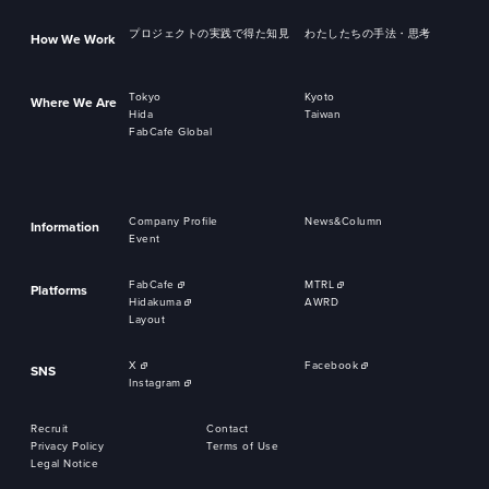
プロジェクトの実践で得た知見
わたしたちの手法・思考
How We Work
Tokyo
Kyoto
Where We Are
Hida
Taiwan
FabCafe Global
Company Profile
News&Column
Information
Event
FabCafe
MTRL
Platforms
Hidakuma
AWRD
Layout
X
Facebook
SNS
Instagram
Recruit
Contact
Privacy Policy
Terms of Use
Legal Notice