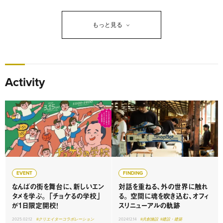
もっと見る
Activity
EVENT
FINDING
なんばの街を舞台に、新しいエン
対話を重ねる、外の世界に触れ
タメを学ぶ。 「チョケるの学校」
る。 空間に魂を吹き込む、オフィ
が1日限定開校！
スリニューアルの軌跡
2025.02.12
#クリエイターコラボレーション
2024.12.14
#共創施設
#建設・建築