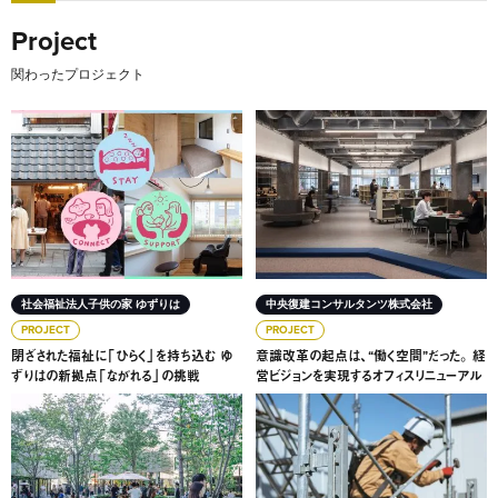
Project
関わったプロジェクト
閉ざされた福祉に「ひらく」を持ち込む ゆずりはの新拠点「
意識改革の起点は、“働く空間
社会福祉法人子供の家 ゆずりは
中央復建コンサルタンツ株式会社
PROJECT
PROJECT
閉ざされた福祉に「ひらく」を持ち込む ゆ
意識改革の起点は、“働く空間”だった。 経
ずりはの新拠点「ながれる」の挑戦
営ビジョンを実現するオフィスリニューアル
“うめきた再開発”の一手。グラングリーン大阪「JAM BA
足場レンタル業から、価値提案