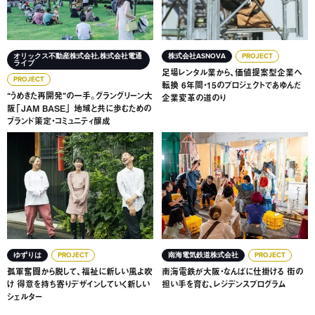
オリックス不動産株式会社,株式会社電通
株式会社ASNOVA
PROJECT
ライブ
足場レンタル業から、価値提案型企業へ
PROJECT
転換 6年間・15のプロジェクトであゆんだ
“うめきた再開発”の一手。グラングリーン大
企業変革の道のり
阪「JAM BASE」 地域と共に歩むための
ブランド策定・コミュニティ醸成
孤軍奮闘から脱して、福祉に新しい風よ吹け 得意を持ち寄
南海電鉄が大阪・なんばに仕
ゆずりは
PROJECT
南海電気鉄道株式会社
PROJECT
孤軍奮闘から脱して、福祉に新しい風よ吹
南海電鉄が大阪・なんばに仕掛ける 街の
け 得意を持ち寄りデザインしていく新しい
担い手を育む、レジデンスプログラム
シェルター