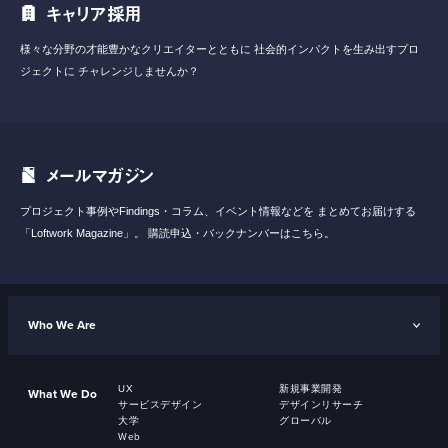
キャリア採用
様々な分野の才能豊かなクリエイターとともに
社会的インパクトを生み出すプロ
ジェクトに
チャレンジしませんか？
メールマガジン
プロジェクト事例やFindings・コラム、イベント情報などを
まとめてお届けする
「Loftwork Magazine」。
購読申込・バックナンバーはこちら。
Who We Are
UX
新規事業開発
What We Do
サービスデザイン
デザインリサーチ
大学
グローバル
Web