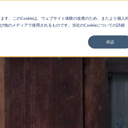
About
Service
Work
Findings
します。このCookieは、ウェブサイト体験の改善のため、またより個人
他のメディアで使用されるものです。当社のCookieについての詳細
承認