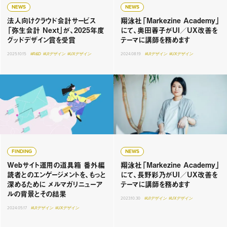
NEWS
NEWS
法人向けクラウド会計サービス
翔泳社「Markezine Academy」
「弥生会計 Next」が、2025年度
にて、奥田蓉子がUI／UX改善を
グッドデザイン賞を受賞
テーマに講師を務めます
2025.10.15
#R&D
#UIデザイン
#UXデザイン
2024.08.19
#UIデザイン
#UXデザイン
FINDING
NEWS
Webサイト運用の道具箱 番外編
翔泳社「Markezine Academy」
読者とのエンゲージメントを、もっと
にて、長野彩乃がUI／UX改善を
深めるために メルマガリニューア
テーマに講師を務めます
ルの背景とその結果
2023.10.30
#UIデザイン
#UXデザイン
2024.05.17
#UIデザイン
#UXデザイン