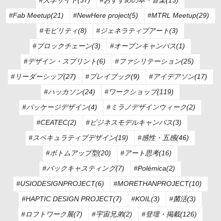
#Fab Meetup(21)
#NewHere project(5)
#MTRL Meetup(29)
#モビリティ(8)
#ジェネラティブアート(3)
#ブロックチェーン(3)
#オープンキャンパス(1)
#デザイン・スプリント(6)
#ファシリテーション(25)
#リーダーシップ(27)
#プレイブック(9)
#アイデアソン(17)
#ハッカソン(24)
#ワークショップ(119)
#パッケージデザイン(4)
#ミラノデザインウィーク(2)
#CEATEC(2)
#ビジネスモデルキャンバス(3)
#スペキュラティブデザイン(19)
#感性・五感(46)
#ボトムアップ型(20)
#アート思考(16)
#バックキャスティング(7)
#Polémica(2)
#USIODESIGNPROJECT(6)
#MORETHANPROJECT(10)
#HAPTIC DESIGN PROJECT(7)
#KOIL(3)
#菌活(3)
#ロフトワーク展(7)
#宇宙兄弟(2)
#登壇・掲載(126)