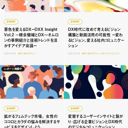
EVENT
EVENT
景色を変えるDXーDXX Insight
DX時代に改めて考えるビジョン
Vol.2 −機会領域とDX〜オムロ
構築と動画活用の可能性 ー変わ
ンの事例紹介と技術トレンドを活
るビジョン、変える社内コミュニケー
かすアイデア会議ー
ション
2021.04.09
#DX
#UIデザイン
2021.02.24
#DX
#UIデザイン
#サステナビリティ
レポート掲載中
EVENT
EVENT
拡がるフェムテック市場。 女性の
変容するユーザーインサイトと繋が
ココロとカラダの悩みを解決するサ
り･広げる企業ビジョンとDX時代
ービスをデザインしよう。
のデジタルコミュニケーション