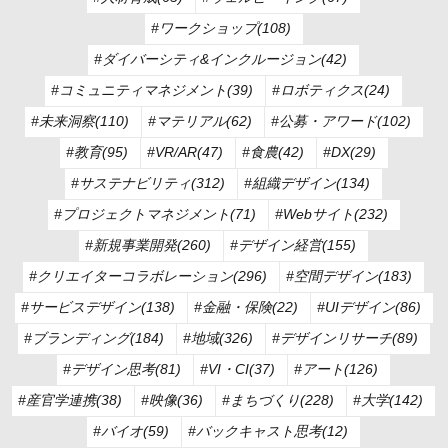
#ワークショップ(108)
#ダイバーシティ&インクルージョン(42)
#コミュニティマネジメント(39)
#ロボティクス(24)
#未来洞察(110)
#マテリアル(62)
#公募・アワード(102)
#教育(95)
#VR/AR(47)
#食農(42)
#DX(29)
#サステナビリティ(312)
#組織デザイン(134)
#プロジェクトマネジメント(71)
#Webサイト(232)
#新規事業開発(260)
#デザイン経営(155)
#クリエイターコラボレーション(296)
#空間デザイン(183)
#サービスデザイン(138)
#金融・保険(22)
#UIデザイン(86)
#ブランディング(184)
#地域(326)
#デザインリサーチ(89)
#デザイン思考(81)
#VI・CI(37)
#アート(126)
#産官学連携(38)
#映像(36)
#まちづくり(228)
#大学(142)
#バイオ(59)
#バックキャスト思考(12)