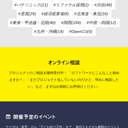
#パナソニック(21)
#リファラル採用(2)
#渋谷(48)
#受賞(29)
#経済産業省(8)
#北海道・東北(16)
#東海・甲信越・北陸(46)
#関西(184)
#中国・四国(12)
#九州・沖縄(14)
#OpenCU(0)
オンライン相談
プロジェクトのご相談を随時受付中！
「ロフトワークにこんなこと頼め
ますか？」「まだプロジェクト化していないのだけど、早めに相談した
い」
など、まずはお気軽にお声掛けください。
開催予定のイベント
テーマは「経営」から「子ども向け工作」まで、
毎日さまざまな種類のイベント