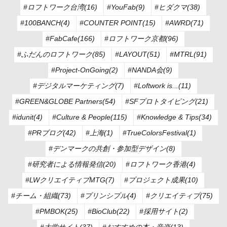
#ロフトワーク台湾(16)
#YouFab(9)
#ヒダクマ(38)
#100BANCH(4)
#COUNTER POINT(15)
#AWRD(71)
#FabCafe(166)
#ロフトワーク京都(96)
#ふだんのロフトワーク(85)
#LAYOUT(51)
#MTRL(91)
#Project-OnGoing(2)
#NANDA会(9)
#デジタルマーケティング(7)
#Loftwork is...(11)
#GREEN&GLOBE Partners(54)
#SFプロトタイピング(21)
#idunit(4)
#Culture & People(115)
#Knowledge & Tips(34)
#PRブログ(42)
#上海(1)
#TrueColorsFestival(1)
#デンマークの共創・参加型デザイン(8)
#研究者による情報発信(20)
#ロフトワーク香港(4)
#LWクリエイティブMTG(7)
#プロジェクト成果(10)
#チーム・組織(73)
#プリンシプル(4)
#クリエイティブ(75)
#PMBOK(25)
#BioClub(22)
#採用サイト(2)
#大学サイト(37)
#おすすめの本・音楽(13)