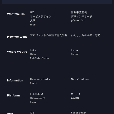
UX
新規事業開発
What We Do
サービスデザイン
デザインリサーチ
大学
グローバル
Web
プロジェクトの実践で得た知見
わたしたちの手法・思考
How We Work
Tokyo
Kyoto
Where We Are
Hida
Taiwan
FabCafe Global
Company Profile
News&Column
Information
Event
FabCafe
MTRL
Platforms
Hidakuma
AWRD
Layout
X
Facebook