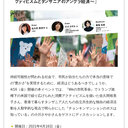
クティビズムとタンザニアのアングラ経済〜』
持続可能性が問われる社会で、市民が自分たちの力で本当の意味で
の”豊かさ”を実現するために、経済はどうあるべきでしょうか。
4/16（金）開催の本イベントでは、『Weの市民革命』でトランプ政
権下の米国で繰り広げられた消費アクティビズムを描いた佐久間裕美
子さん、香港で暮らすタンザニア人たちの自立共生的な独自の経済活
動を人類学的な視点で明らかにした『チョンキンマンションのボスは
知っている』の小川さやかさんをゲストにディスカッションします。
開催日：2021年4月16日（金）