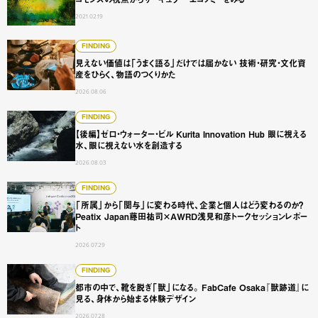
2021.02.19
見えない価値は「うまく語る」だけでは届かない 技術・研
FINDING
見えない価値は「うまく語る」だけでは届かない 技術・研究・文化資
産をひらく、物語のつくりかた
2026.08.06
【後編】ゼロ・ウォーター・ビル Kurita Innovation 
FINDING
【後編】ゼロ・ウォーター・ビル Kurita Innovation Hub 眼に視える
水、眼に視えない水を創造する
2026.08.03
「所属」から「関与」に変わる時代、企業と個人はどう変わるのか？
FINDING
「所属」から「関与」に変わる時代、企業と個人はどう変わるのか？
Peatix Japan藤田祐司×AWRD浅見和彦トークセッションレポー
ト
2026.07.29
都市の中で、靴を脱ぎ「獣」になる。 FabCafe Osaka
FINDING
都市の中で、靴を脱ぎ「獣」になる。 FabCafe Osaka『獣跡道』に
見る、身体から始まる体験デザイン
2026.07.28