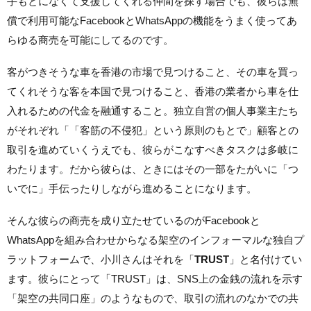
手もとになくて支援してくれる仲間を探す場合でも、彼らは無
償で利用可能なFacebookとWhatsAppの機能をうまく使ってあ
らゆる商売を可能にしてるのです。
客がつきそうな車を香港の市場で見つけること、その車を買っ
てくれそうな客を本国で見つけること、香港の業者から車を仕
入れるための代金を融通すること。独立自営の個人事業主たち
がそれぞれ「「客筋の不侵犯」という原則のもとで」顧客との
取引を進めていくうえでも、彼らがこなすべきタスクは多岐に
わたります。だから彼らは、ときにはその一部をたがいに「つ
いでに」手伝ったりしながら進めることになります。
そんな彼らの商売を成り立たせているのがFacebookと
WhatsAppを組み合わせからなる架空のインフォーマルな独自プ
ラットフォームで、小川さんはそれを「
TRUST
」と名付けてい
ます。彼らにとって「TRUST」は、SNS上の金銭の流れを示す
「架空の共同口座」のようなもので、取引の流れのなかでの共