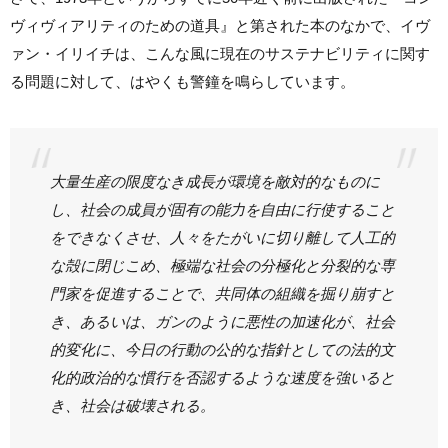
ヴィヴィアリティのための道具』と第された本のなかで、イヴ
ァン・イリイチは、こんな風に現在のサステナビリティに関す
る問題に対して、はやくも警鐘を鳴らしています。
大量生産の限度なき成長が環境を敵対的なものに
し、社会の成員が固有の能力を自由に行使すること
をできなくさせ、人々をたがいに切り離して人工的
な殻に閉じこめ、極端な社会の分極化と分裂的な専
門家を促進することで、共同体の組織を掘り崩すと
き、あるいは、ガンのように悪性の加速化が、社会
的変化に、今日の行動の公的な指針としての法的文
化的政治的な慣行を否認するような速度を強いると
き、社会は破壊される。