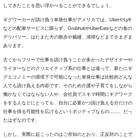
してきたことを思い浮かべることができるでしょう。
ギグワーカーが請け負う単発仕事がアメリカでは、UberやLyft
などの配車サービスに限らず、GrubhubやUberEatsなどの食の
デリバリー、はたまた犬の散歩や裁縫、清掃などまでさまざま
あります。
古くからフリーで仕事を請け負うことが多かったデザイナーや
ライターなどのクリエイティブ系の仕事とは違って、新たにギ
グエコノミーの環境下で可能になった単発仕事は比較的どんな
人でも請け負える内容です。そのため介護や子育てをしながら
働かなくてはならない人や、会社員でスキマ時間にギグワーク
をする人などにとっても、自分に必要かつ請け負える分だけの
仕事を得る可能性を広げるというポジティブなもの……、だっ
たはずなのです。
しかし、実際に起こったのはご存知のとおり、正反対のことで