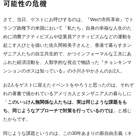
可能性の危機
さて、当日、ゲストにお呼びするのは、『Weの市民革命』でト
ランプ政権下の米国において「私たち」自身の幸福な人生のた
めに消費アクティビズムや従業員アクティビズムなどの運動を
起こす人びとを描いた佐久間裕美子さんと、香港で暮らすタン
ザニア人たちの自立共生的で、かつインフォーマルな工夫にあ
ふれた経済活動を、人類学的な視点で物語った『チョンキンマ
ンションのボスは知っている』の小川さやかさんのお2人。
お2人をゲストに迎えたイベントをやろうと思ったのは、それぞ
れの著書で描かれているアメリカ人とタンザニア人の暮らしに
「
このいっけん無関係な人たちは、実は同じような課題をも
ち、同じようなアプローチで対策を行っているのでは
」と感じ
たからです。
同じような課題というのは、この30年あまりの新自由主義（ネ