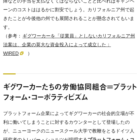
障などの手当を支払なくてはならないことと比べればキャンペ
ーンのコストははるかに割安でしょう。カリフォルニア州で起
きたことが今後他の州でも展開されることが懸念されてもいま
す。
（参考：
ギグワーカーを「従業員」としないカリフォルニア州
法案は、企業の莫大な資金投入によって成立した：
WIRED
）
ギグワーカーたちの労働協同組合＝プラット
フォーム・コーポラティビズム
プラットフォーム企業によってギグワーカーの社会的立場が不
利に働いてしまうことに対するカウンターとして登場したの
が、ニューヨークのニュースクール大学で教鞭をとるドイツ人
研究者のトレバー・ショルツが提唱する
プラットフォーム・コ