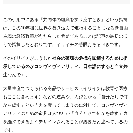
この引用中にある「共同体の組織を掘り崩すとき」という指摘
は、この10年後に世界を巻き込んで進行することになる新自由
主義の経済政策がもたらした問題であることは記事の最初のほ
うで指摘したとおりです。イリイチの慧眼おそるべきです。
そのイリイチがこうした
社会の破壊の危機を回避するために提
示しているのがコンヴィヴィアリティ、日本語にすると自立共
生
なんです。
大量生産でつくられる商品やサービス（イリイチは教育や医療
もここに含めます）などの道具や、人びとから「自分たちで何
かを成す」という力を奪ってしまうのに対して、コンヴィヴィ
アリティのための道具は人びとが「自分たちで何かを成す」力
を維持できるようデザインされることが必要だと述べているの
です。