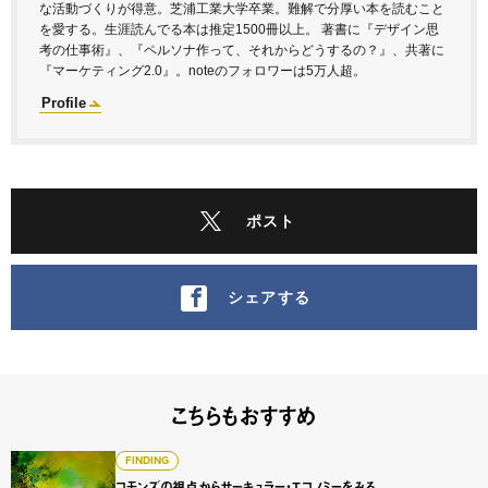
な活動づくりが得意。芝浦工業大学卒業。難解で分厚い本を読むこと
を愛する。生涯読んでる本は推定1500冊以上。 著書に『デザイン思
考の仕事術』、『ペルソナ作って、それからどうするの？』、共著に
『マーケティング2.0』。noteのフォロワーは5万人超。
Profile
ポスト
シェアする
こちらもおすすめ
コモンズの視点からサーキュラー・エコノミーをみる
FINDING
コモンズの視点からサーキュラー・エコノミーをみる