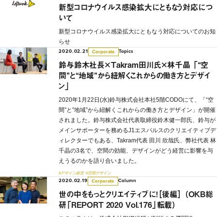
新型コロナウイルス感染拡大にともなう対応につ
いて
新型コロナウイルス感染拡大にともなう対応についてのお知
らせ
2020.02.21
Topics
Corporate
鈴与鈴木社長×Takram田川氏×林千晶 「“空
間”と“地域”から紐解くこれからの働き方とデザイ
ン」
2020年1月22日(水)鈴与株式会社本社5階CODOにて、「“空
間”と”地域”から紐解くこれからの働き方とデザイン」が開催
されました。鈴与株式会社代表取締役鈴木健一郎氏、鈴与が
メインサポーターを務めるJ1エスパルスのクリエイティブデ
ィレクターでもある、Takram代表 田川 欣哉氏、弊社代表 林
千晶の3名で、空間の効能、デザインがどう経営に影響を与
えうるのかを語り合いました。
#デザイン経営
#空間デザイン
2020.02.19
Column
Corporate
世の中をもっとクリエイティブに！［後編］ （OKB総
研「REPORT 2020 Vol.176」転載）