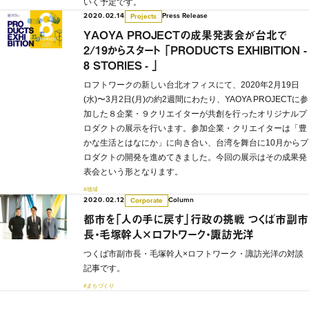
いく予定です。
2020.02.14
Press Release
Projects
YAOYA PROJECTの成果発表会が台北で
2/19からスタート 「PRODUCTS EXHIBITION -
8 STORIES - 」
ロフトワークの新しい台北オフィスにて、2020年2月19日
(水)〜3月2日(月)の約2週間にわたり、YAOYA PROJECTに参
加した８企業・９クリエイターが共創を行ったオリジナルプ
ロダクトの展示を行います。参加企業・クリエイターは「豊
かな生活とはなにか」に向き合い、台湾を舞台に10月からプ
ロダクトの開発を進めてきました。今回の展示はその成果発
表会という形となります。
#地域
2020.02.12
Column
Corporate
都市を「人の手に戻す」行政の挑戦 つくば市副市
長・毛塚幹人×ロフトワーク・諏訪光洋
つくば市副市長・毛塚幹人×ロフトワーク・諏訪光洋の対談
記事です。
#まちづくり