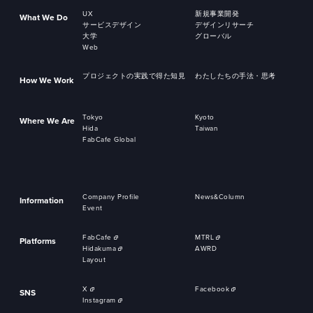
UX
新規事業開発
What We Do
サービスデザイン
デザインリサーチ
大学
グローバル
Web
プロジェクトの実践で得た知見
わたしたちの手法・思考
How We Work
Tokyo
Kyoto
Where We Are
Hida
Taiwan
FabCafe Global
Company Profile
News&Column
Information
Event
FabCafe
MTRL
Platforms
Hidakuma
AWRD
Layout
X
Facebook
SNS
Instagram