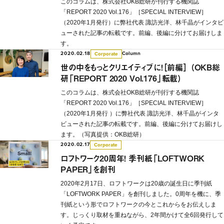
このコラムは、株式会社OKB総研が刊行する機関誌
「REPORT 2020 Vol.176」［SPECIAL INTERVIEW］
（2020年1月発行）に弊社代表 諏訪光洋、林千晶がインタビ
ューされた記事の転載です。前編、後編に分けてお届けしま
す。
2020.02.18
Column
Corporate
世の中をもっとクリエイティブに！［前編］ （OKB総
研「REPORT 2020 Vol.176」転載）
このコラムは、株式会社OKB総研が刊行する機関誌
「REPORT 2020 Vol.176」［SPECIAL INTERVIEW］
（2020年1月発行 ）に弊社代表 諏訪光洋、林千晶がインタ
ビューされた記事の転載です。前編、後編に分けてお届けし
ます。（写真提供：OKB総研）
2020.02.17
Corporate
ロフトワーク20周年！ 季刊紙「LOFTWORK
PAPER」を創刊
2020年2月17日、ロフトワークは20歳の誕生日に季刊紙
「LOFTWORK PAPER」を創刊しました。0周年を機に、季
刊紙という形でロフトワークの今とこれからをお伝えしま
す。じっくり取材を重ねながら、2年間かけて全6回発行して