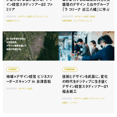
イン経営スタディツアー＃2 ファ
循環のデザイン たねやグループ
ミリア
「ラ コリーナ 近江八幡」に学ぶ
2023.07.31
#デザイン経営
#ブランディング
2023.07.25
#デザイン経営
#地域
#組織デザイン
#都市開発・エリアマネジメント
EVENT
FINDING
地域×デザイン経営 ビジネスリ
技術とデザインを武器に、変化
ーダーズキャンプ in 会津若松
の時代をポジティブに生き抜く
デザイン経営スタディツアー＃1
2023.06.15
#デザイン経営
福永紙工
2023.04.13
#デザイン経営
#ブランディング
#製造・メーカー