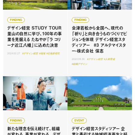
FINDING
FINDING
デザイン経営 STUDY TOUR
会津若松から全国へ、現代の
里山の自然に学び、100年の事
「祈り」と向き合うものづくりでビ
業を見据える たねやが「ラ コリ
ジョンを体現 デザイン経営スタ
ーナ近江八幡」に込めた決意
ディツアー #3 アルテマイスタ
ー・株式会社 保志
2024.02.27
#デザイン経営
#地域
#生物多様性
2023.09.26
#デザイン経営
#人材育成
#組織デザイン
FINDING
EVENT
新たな理念を伝え続けて、組織
デザイン経営スタディツアー 企
が変わる、事業が変わる。 デザ
業と牽引する地域経済再生と好