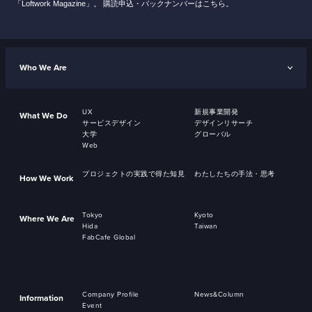
「Loftwork Magazine」。
購読申込・バックナンバーはこちら。
Who We Are
UX
新規事業開発
What We Do
サービスデザイン
デザインリサーチ
大学
グローバル
Web
プロジェクトの実践で得た知見
わたしたちの手法・思考
How We Work
Tokyo
Kyoto
Where We Are
Hida
Taiwan
FabCafe Global
Company Profile
News&Column
Information
Event