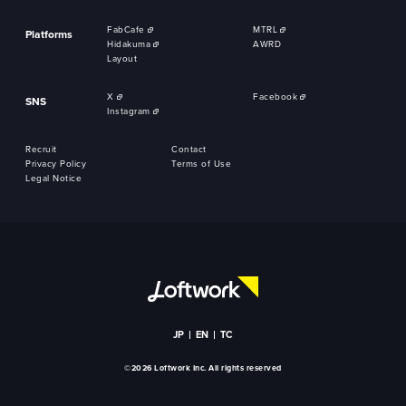
FabCafe
MTRL
Platforms
Hidakuma
AWRD
Layout
X
Facebook
SNS
Instagram
Recruit
Contact
Privacy Policy
Terms of Use
Legal Notice
JP
EN
TC
©2026 Loftwork Inc. All rights reserved