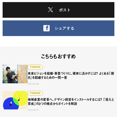
ポスト
シェアする
こちらもおすすめ
未来ビジョンを組織・事業づくりに、確実に活かすには？ 
FINDING
未来ビジョンを組織・事業づくりに、確実に活かすには？ よくある「躓
き」を回避するための一問一答
2023.09.08
地域産業の変革へ、デザイン経営をインストールするには？ 
FINDING
地域産業の変革へ、デザイン経営をインストールするには？ 「導入と
育成」の2つの視点からポイントを解説
2022.06.07