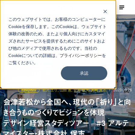
このウェブサイトでは、お客様のコンピューターに
Cookieを保存します。このCookieは、ウェブサイト
体験の改善のため、またより個人向けにカスタマイ
ズされたサービスを提供するためにこのサイトおよ
び他のメディアで使用されるものです。当社の
Cookieについての詳細は、
プライバシーポリシー
を
ご覧ください。
承認
FINDING
岩沢 エリ,
山田 憲,
皆川 凌大,
宮崎 真衣
2023.09.26
会津若松から全国へ、現代の「祈り」と向
き合うものづくりでビジョンを体現
デザイン経営スタディツアー #3 アルテ
マイスター・株式会社 保志