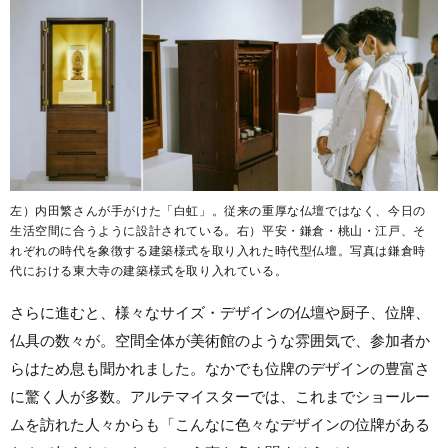
左）内田繁さんが手がけた「白虹」。従来の重厚な仏壇ではなく、今日の
生活空間に合うように設計されている。右）平安・鎌倉・桃山・江戸、そ
れぞれの時代を象徴する建築様式を取り入れた時代型仏壇。写真は鎌倉時
代における東大寺の建築様式を取り入れている。
さらに進むと、様々なサイズ・デザインの仏壇や厨子、位牌、
仏具の数々が。空間全体が美術館のような雰囲気で、参加者か
らはため息も聞かれました。なかでも位牌のデザインの豊富さ
に驚く人が多数。アルテマイスターでは、これまでショールー
ムを訪れた人々からも「こんなに色々なデザインの位牌がある