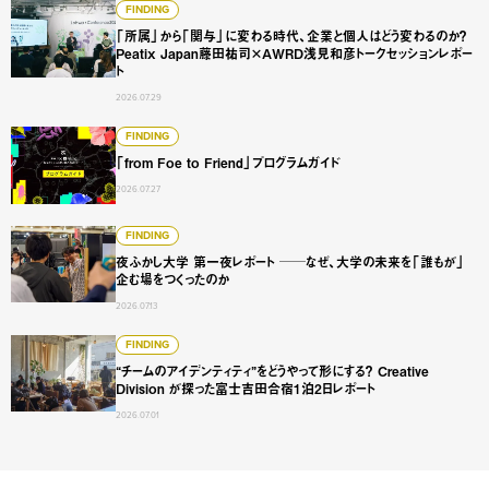
「所属」から「関与」に変わる時代、企業と個人はどう変わるのか？
FINDING
「所属」から「関与」に変わる時代、企業と個人はどう変わるのか？
Peatix Japan藤田祐司×AWRD浅見和彦トークセッションレポー
ト
2026.07.29
「from Foe to Friend」プログラムガイド
FINDING
「from Foe to Friend」プログラムガイド
2026.07.27
夜ふかし大学 第一夜レポート ──なぜ、大学の未来を「誰
FINDING
夜ふかし大学 第一夜レポート ──なぜ、大学の未来を「誰もが」
企む場をつくったのか
2026.07.13
“チームのアイデンティティ”をどうやって形にする？ Creative
FINDING
“チームのアイデンティティ”をどうやって形にする？ Creative
Division が探った富士吉田合宿1泊2日レポート
2026.07.01