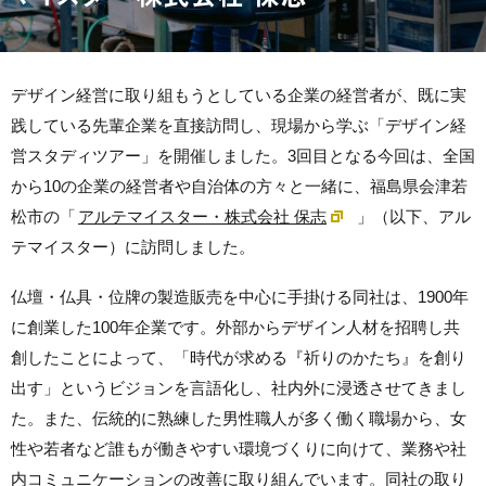
デザイン経営に取り組もうとしている企業の経営者が、既に実
践している先輩企業を直接訪問し、現場から学ぶ「デザイン経
営スタディツアー」を開催しました。3回目となる今回は、全国
から10の企業の経営者や自治体の方々と一緒に、福島県会津若
松市の「
アルテマイスター・株式会社 保志
」（以下、アル
テマイスター）に訪問しました。
仏壇・仏具・位牌の製造販売を中心に手掛ける同社は、1900年
に創業した100年企業です。外部からデザイン人材を招聘し共
創したことによって、「時代が求める『祈りのかたち』を創り
出す」というビジョンを言語化し、社内外に浸透させてきまし
た。また、伝統的に熟練した男性職人が多く働く職場から、女
性や若者など誰もが働きやすい環境づくりに向けて、業務や社
内コミュニケーションの改善に取り組んでいます。同社の取り