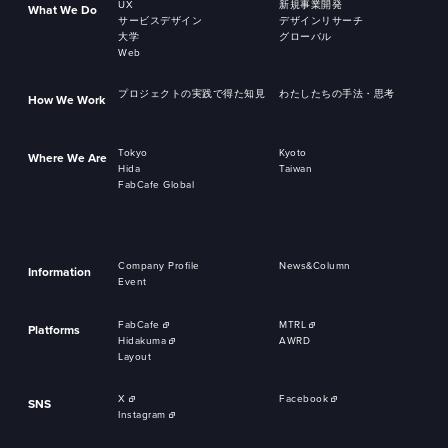
UX
新規事業開発
What We Do
サービスデザイン
デザインリサーチ
大学
グローバル
Web
プロジェクトの実践で得た知見
わたしたちの手法・思考
How We Work
Tokyo
Kyoto
Where We Are
Hida
Taiwan
FabCafe Global
Company Profile
News&Column
Information
Event
FabCafe
MTRL
Platforms
Hidakuma
AWRD
Layout
X
Facebook
SNS
Instagram