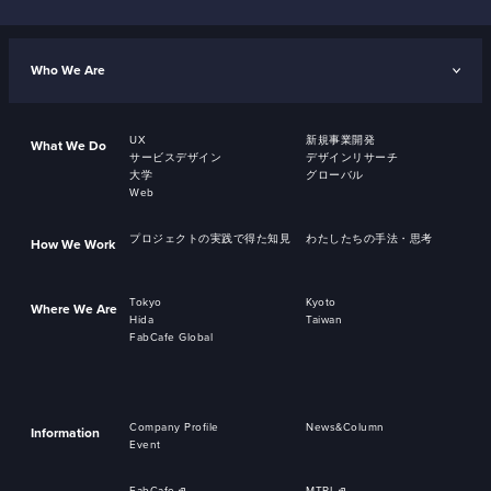
Who We Are
UX
新規事業開発
What We Do
サービスデザイン
デザインリサーチ
大学
グローバル
Web
プロジェクトの実践で得た知見
わたしたちの手法・思考
How We Work
Tokyo
Kyoto
Where We Are
Hida
Taiwan
FabCafe Global
Company Profile
News&Column
Information
Event