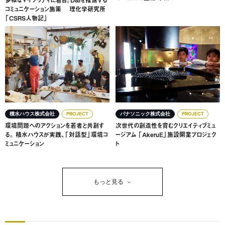
多様なマイノリティに着目。D&Iを推進する
コミュニケーション施策 理化学研究所
「CSRS人物記」
環境問題へのアクションを若者と共創する。 積水ハウスが
次世代の創造性を育むクリエイ
積水ハウス株式会社
PROJECT
パナソニック株式会社
PROJECT
環境問題へのアクションを若者と共創す
次世代の創造性を育むクリエイティブミュ
る。 積水ハウスが実践、「対話型」環境コ
ージアム 「AkeruE」施設開業プロジェク
ミュニケーション
ト
もっと見る