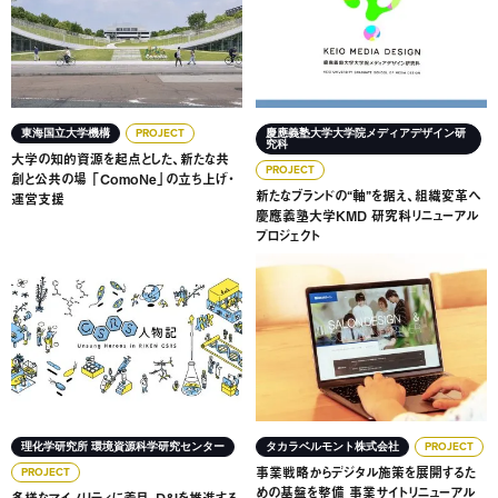
東海国立大学機構
PROJECT
慶應義塾大学大学院メディアデザイン研
究科
大学の知的資源を起点とした、新たな共
PROJECT
創と公共の場 「ComoNe」の立ち上げ・
新たなブランドの“軸”を据え、組織変革へ
運営支援
慶應義塾大学KMD 研究科リニューアル
プロジェクト
多様なマイノリティに着目。D&Iを推進するコミュニケーシ
事業戦略からデジタル施策を
理化学研究所 環境資源科学研究センター
タカラベルモント株式会社
PROJECT
事業戦略からデジタル施策を展開するた
PROJECT
めの基盤を整備 事業サイトリニューアル