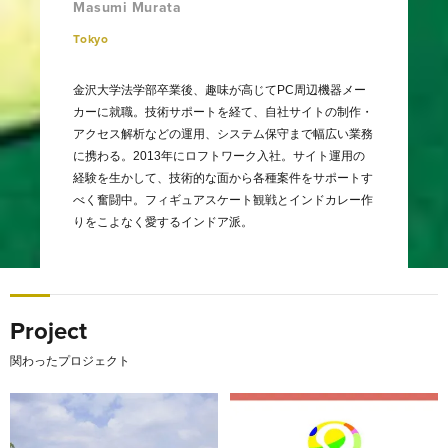
Masumi Murata
Tokyo
金沢大学法学部卒業後、趣味が高じてPC周辺機器メー
カーに就職。技術サポートを経て、自社サイトの制作・
アクセス解析などの運用、システム保守まで幅広い業務
に携わる。2013年にロフトワーク入社。サイト運用の
経験を生かして、技術的な面から各種案件をサポートす
べく奮闘中。フィギュアスケート観戦とインドカレー作
りをこよなく愛するインドア派。
Project
関わったプロジェクト
大学の知的資源を起点とした、新たな共創と公共の場 「Com
新たなブランドの“軸”を据え