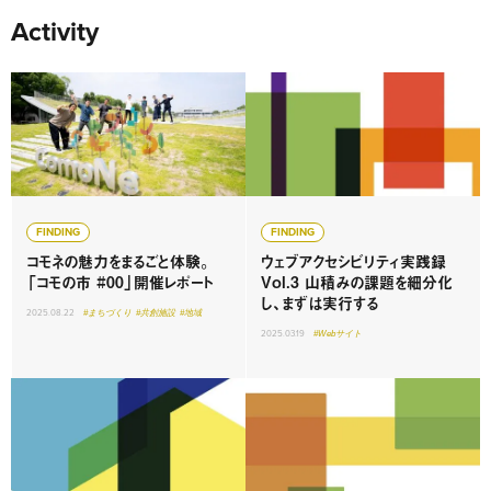
Activity
FINDING
FINDING
コモネの魅力をまるごと体験。
ウェブアクセシビリティ実践録
「コモの市 #00」開催レポート
Vol.3 山積みの課題を細分化
し、まずは実行する
2025.08.22
#まちづくり
#共創施設
#地域
2025.03.19
#Webサイト