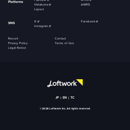
FabCafe
MTRL
Platforms
Hidakuma
AWRD
Layout
X
Facebook
SNS
Instagram
Recruit
Contact
Privacy Policy
Terms of Use
Legal Notice
JP
EN
TC
©2026 Loftwork Inc. All rights reserved