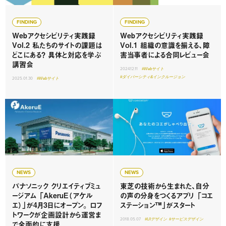
FINDING
FINDING
Webアクセシビリティ実践録
Webアクセシビリティ実践録
Vol.2 私たちのサイトの課題は
Vol.1 組織の意識を揃える、障
どこにある？ 具体と対応を学ぶ
害当事者による合同レビュー会
講習会
2024.12.11
#Webサイト
#ダイバーシティ&インクルージョン
2025.01.30
#Webサイト
NEWS
NEWS
パナソニック クリエイティブミュ
東芝の技術から生まれた、自分
ージアム 「AkeruE（アケル
の声の分身をつくるアプリ 「コエ
エ）」が4月3日にオープン。 ロフ
ステーション™」がスタート
トワークが企画設計から運営ま
2018.05.07
#UIデザイン
#サービスデザイン
で全面的に支援