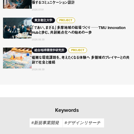
張するコミュニケーション設計
2026.07.01
「であい、まざる」多摩地域の磁場づくり ──TMU Innovat
東京都立大学
PROJECT
「であい、まざる」多摩地域の磁場づくり ──TMU Innovation
Hubと歩む、共創拠点化への始めの一歩
2026.06.30
複雑な環境課題を、考えたくなる体験へ 多領域のプレイヤ
総合地球環境学研究所
PROJECT
複雑な環境課題を、考えたくなる体験へ 多領域のプレイヤーとの共
創で社会と接続
2026.06.30
Keywords
#新規事業開発
#デザインリサーチ