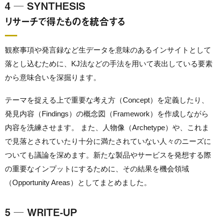
4 ─ SYNTHESIS
リサーチで得たものを統合する
観察事項や発言録など生データを意味のあるインサイトとして
落とし込むために、KJ法などの手法を用いて表出している要素
から意味合いを深掘ります。
テーマを捉える上で重要な考え方（Concept）を定義したり、
発見内容（Findings）の概念図（Framework）を作成しながら
内容を洗練させます。 また、人物像（Archetype）や、これま
で見落とされていたり十分に満たされていない人々のニーズに
ついても議論を深めます。新たな製品やサービスを発想する際
の重要なインプットにするために、その結果を機会領域
（Opportunity Areas）としてまとめました。
5 ─ WRITE-UP