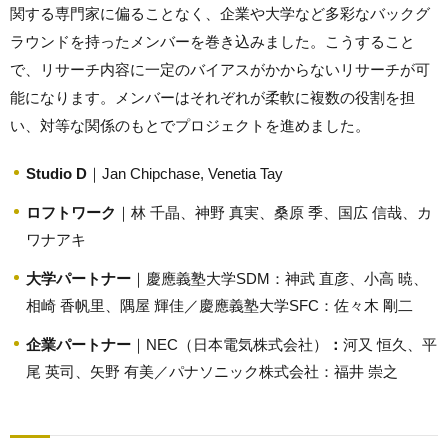
関する専門家に偏ることなく、企業や大学など多彩なバックグ
ラウンドを持ったメンバーを巻き込みました。こうすること
で、リサーチ内容に一定のバイアスがかからないリサーチが可
能になります。メンバーはそれぞれが柔軟に複数の役割を担
い、対等な関係のもとでプロジェクトを進めました。
Studio D
｜Jan Chipchase, Venetia Tay
ロフトワーク
｜林 千晶、神野 真実、桑原 季、国広 信哉、カ
ワナアキ
大学パートナー
｜慶應義塾大学SDM：神武 直彦、小高 暁、
相崎 香帆里、隅屋 輝佳／慶應義塾大学SFC：佐々木 剛二
企業パートナー
｜NEC（日本電気株式会社）
：
河又 恒久、平
尾 英司、矢野 有美／パナソニック株式会社：福井 崇之