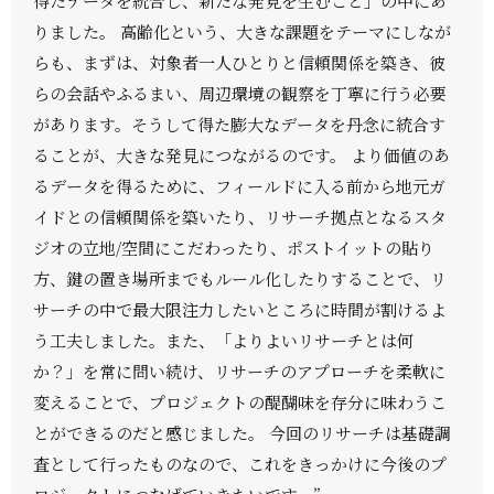
得たデータを統合し、新たな発見を生むこと」の中にあ
りました。 高齢化という、大きな課題をテーマにしなが
らも、まずは、対象者一人ひとりと信頼関係を築き、彼
らの会話やふるまい、周辺環境の観察を丁寧に行う必要
があります。そうして得た膨大なデータを丹念に統合す
ることが、大きな発見につながるのです。 より価値のあ
るデータを得るために、フィールドに入る前から地元ガ
イドとの信頼関係を築いたり、リサーチ拠点となるスタ
ジオの立地/空間にこだわったり、ポストイットの貼り
方、鍵の置き場所までもルール化したりすることで、リ
サーチの中で最大限注力したいところに時間が割けるよ
う工夫しました。また、「よりよいリサーチとは何
か？」を常に問い続け、リサーチのアプローチを柔軟に
変えることで、プロジェクトの醍醐味を存分に味わうこ
とができるのだと感じました。 今回のリサーチは基礎調
査として行ったものなので、これをきっかけに今後のプ