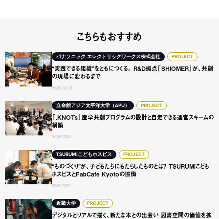
こちらもおすすめ
“実践できる組織”をともにつくる。 R&D拠点「SHIOME
パナソニック エレクトリックワークス株式会社
PROJECT
“実践できる組織”をともにつくる。 R&D拠点「SHIOMER」が、共創
の現場に変わるまで
2026.07.29
「.KNOTs」産学共創プログラムの設計と自走できる運営ス
立命館アジア太平洋大学（APU）
PROJECT
「.KNOTs」産学共創プログラムの設計と自走できる運営スキームの
構築
2026.07.14
“ものづくり”が、子どもたちにもたらしたものとは？ TSURUMI
TSURUMIこどもホスピス
PROJECT
“ものづくり”が、子どもたちにもたらしたものとは？ TSURUMIこども
ホスピスとFabCafe Kyotoの協働
2026.07.13
デジタルとリアルで描く、新たな本との出会い 図書空間の
近畿大学
PROJECT
デジタルとリアルで描く、新たな本との出会い 図書空間の価値を拡