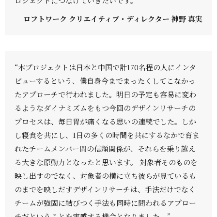
ロジェクトにつなげていきたいです。”
ロフトワーク クリエイティブ・ディレクター 神野 真実
“本プロジェクトは日本と中国で計170名程の人にインタ
ビューするという、僕自身今までまったくしてこなかっ
たアプローチで行われました。明日の予定も容易に変わ
るようなダイナミズムをもつ今回のデザインリサーチの
プロセスは、毎日胃が痛くなる思いの連続でした。しか
し寝食を共にし、1日の多くの時間を共にするなかで育ま
れたチームメンバー間の信頼関係が、それらを乗り越え
る大きな原動力となったと思います。 対象者そのものを
映し出すのでなく、対象者の横に立ち彼らが見ているも
のまでを映しだすデザインリサーチは、手法だけでなく
チームが強固に結びつく手法も同時に問われるアプロー
チだということを実感する機会となりました。”