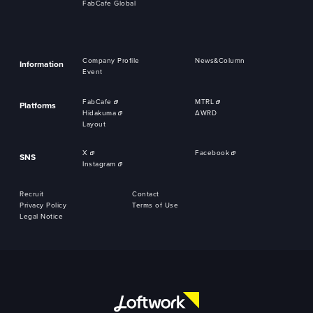
FabCafe Global
Company Profile
News&Column
Information
Event
FabCafe
MTRL
Platforms
Hidakuma
AWRD
Layout
X
Facebook
SNS
Instagram
Recruit
Contact
Privacy Policy
Terms of Use
Legal Notice