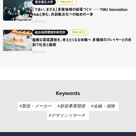
「であい、まざる」多摩地域の磁場づくり ──TMU Innovat
東京都立大学
PROJECT
「であい、まざる」多摩地域の磁場づくり ──TMU Innovation
Hubと歩む、共創拠点化への始めの一歩
2026.06.30
複雑な環境課題を、考えたくなる体験へ 多領域のプレイヤ
総合地球環境学研究所
PROJECT
複雑な環境課題を、考えたくなる体験へ 多領域のプレイヤーとの共
創で社会と接続
2026.06.30
Keywords
#製造・メーカー
#新規事業開発
#金融・保険
#デザインリサーチ