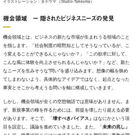
イラストレーション：タケウマ （Studio-Takeuma）
機会領域 ー 隠されたビジネスニーズの発見
機会領域とは、ビジネスの新たな市場が生まれうる領域のこと
を指します。「社会制度の暗黙知としてそうなっているが、こ
う変えることができるんじゃないか？」「この欲求に対して、
こんな風に体験を向上させられるんじゃないか？」など、新た
なニーズを生みそうな”問い”を盛り込みます。想像の幅を狭め
てしまわないよう、具体的なアイデアではなく、起点となった
事実とそこから考えうる問いを軸に構成していきます。
しかし、機会領域が全くの空想物語では意味がありません。ま
ず、新規事業の種を作るためには、前提を壊したり超える必要
があります。そこで、「
壊すべきバイアス」
はなにかという項
目を設定し、議論を進めていきました。また、「
未来の兆し」