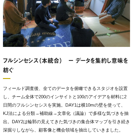
フルシンセシス（本統合） ー データを集約し意味を
紡ぐ
フィールド調査後、全てのデータを俯瞰できるスタジオを設置
し、チーム全体で200のインサイトと100のアイデアを材料に2
日間のフルシンセシスを実施。DAY1は横10mの壁を使って、
KJ法による分類→補助線→文章化（議論）で多様な気づきを抽
出。DAY2は輪郭の見えてきた気づきの集合体マップを引き続き
深掘りしながら、顧客像と機会領域を抽出していきました。