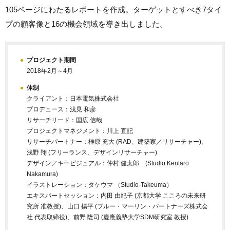
105ページにわたるレポートを作成。ターゲットとすべき7タイ
プの顧客像と16の機会領域を導き出しました。
プロジェクト期間
2018年2月～4月
体制
クライアント：
日本電気株式会社
プロデュース：浅見 和彦
リサーチリード：国広 信哉
プロジェクトマネジメント：川上 直記
リサーチパートナー：榊原 充大 (RAD、建築家／リサーチャー)、
浅野 翔 (フリーランス、デザインリサーチャー)
デザイン／キービジュアル：仲村 健太郎 (Studio Kentaro
Nakamura)
イラストレーション：タケウマ （Studio-Takeuma）
エキスパートセッション：内田 由紀子 (京都大学 こころの未来研
究所 准教授)、山口 揚平 (ブルー・マーリン・パートナーズ株式会
社 代表取締役)、前野 隆司 (慶應義塾大学SDM研究室 教授)