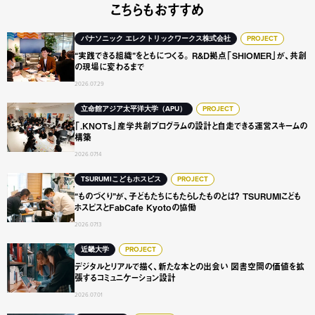
こちらもおすすめ
“実践できる組織”をともにつくる。 R&D拠点「SHIOME
パナソニック エレクトリックワークス株式会社
PROJECT
“実践できる組織”をともにつくる。 R&D拠点「SHIOMER」が、共創
の現場に変わるまで
2026.07.29
「.KNOTs」産学共創プログラムの設計と自走できる運営ス
立命館アジア太平洋大学（APU）
PROJECT
「.KNOTs」産学共創プログラムの設計と自走できる運営スキームの
構築
2026.07.14
“ものづくり”が、子どもたちにもたらしたものとは？ TSURUMI
TSURUMIこどもホスピス
PROJECT
“ものづくり”が、子どもたちにもたらしたものとは？ TSURUMIこども
ホスピスとFabCafe Kyotoの協働
2026.07.13
デジタルとリアルで描く、新たな本との出会い 図書空間の
近畿大学
PROJECT
デジタルとリアルで描く、新たな本との出会い 図書空間の価値を拡
張するコミュニケーション設計
2026.07.01