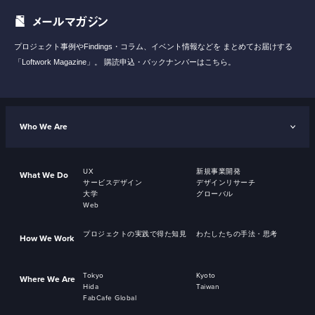
メールマガジン
プロジェクト事例やFindings・コラム、イベント情報などを
まとめてお届けする
「Loftwork Magazine」。
購読申込・バックナンバーはこちら。
Who We Are
UX
新規事業開発
What We Do
サービスデザイン
デザインリサーチ
大学
グローバル
Web
プロジェクトの実践で得た知見
わたしたちの手法・思考
How We Work
Tokyo
Kyoto
Where We Are
Hida
Taiwan
FabCafe Global