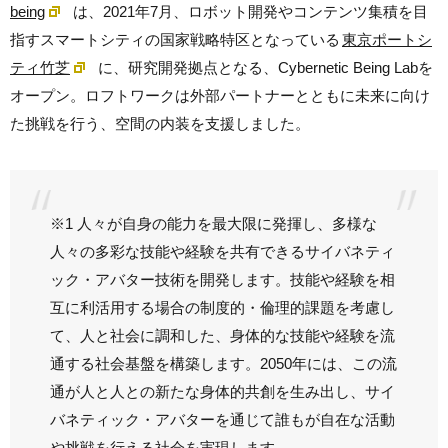
being
は、2021年7月、ロボット開発やコンテンツ集積を目
指すスマートシティの国家戦略特区となっている
東京ポートシ
ティ竹芝
に、研究開発拠点となる、Cybernetic Being Labを
オープン。ロフトワークは外部パートナーとともに未来に向け
た挑戦を行う、空間の内装を支援しました。
※1 人々が自身の能力を最大限に発揮し、多様な
人々の多彩な技能や経験を共有できるサイバネティ
ック・アバター技術を開発します。技能や経験を相
互に利活用する場合の制度的・倫理的課題を考慮し
て、人と社会に調和した、身体的な技能や経験を流
通する社会基盤を構築します。2050年には、この流
通が人と人との新たな身体的共創を生み出し、サイ
バネティック・アバターを通じて誰もが自在な活動
や挑戦を行える社会を実現します。