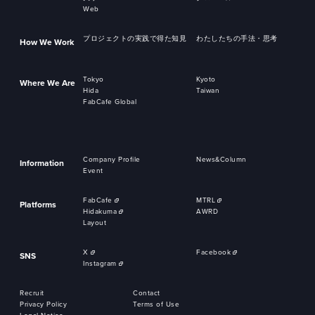
Web
プロジェクトの実践で得た知見
わたしたちの手法・思考
How We Work
Tokyo
Kyoto
Where We Are
Hida
Taiwan
FabCafe Global
Company Profile
News&Column
Information
Event
FabCafe
MTRL
Platforms
Hidakuma
AWRD
Layout
X
Facebook
SNS
Instagram
Recruit
Contact
Privacy Policy
Terms of Use