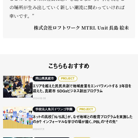
の場所が生み出していく新しい潮流に関わっていければ
幸いです。”
株式会社ロフトワーク MTRL Unit 長島 絵未
こちらもおすすめ
エリアを超えた民民共創で地域産業をエンパワメントする 3年
岡山県真庭市
PROJECT
エリアを超えた民民共創で地域産業をエンパワメントする 3年目を
迎えた、真庭市 SDGsビジネス創出プログラム
2024.08.08
ネットの高校「N/S高」が、なぜ地域との教育プログラムを実
学校法人角川ドワンゴ学園
PROJECT
ネットの高校「N/S高」が、なぜ地域との教育プログラムを実施した
のか？ インフォーマルな学びの場が描く、PBLの“その先”
2024.07.31