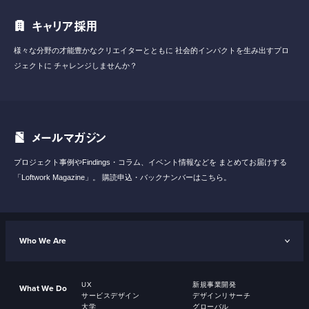
キャリア採用
様々な分野の才能豊かなクリエイターとともに
社会的インパクトを生み出すプロ
ジェクトに
チャレンジしませんか？
メールマガジン
プロジェクト事例やFindings・コラム、イベント情報などを
まとめてお届けする
「Loftwork Magazine」。
購読申込・バックナンバーはこちら。
Who We Are
UX
新規事業開発
What We Do
サービスデザイン
デザインリサーチ
大学
グローバル