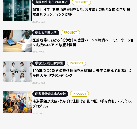
創業114年。老舗酒屋が目指した、若年層との新たな接点作
有限会社 丸市 桜本商店
PROJECT
創業114年。老舗酒屋が目指した、若年層との新たな接点作り 桜
本商店ブランディング支援
2024.07.23
医療現場における「ろう者」の会話ハードル解消へ コミュニ
椙山女学園大学
PROJECT
医療現場における「ろう者」の会話ハードル解消へ コミュニケーショ
ン支援Webアプリβ版を開発
2024.07.12
100年つづく教育の提供価値を再構築し、未来に継承する 椙
学校法人椙山女学園
PROJECT
100年つづく教育の提供価値を再構築し、未来に継承する 椙山女
学園大学 リブランディング
2024.07.02
南海電鉄が大阪・なんばに仕掛ける 街の担い手を育む、レジ
南海電気鉄道株式会社
PROJECT
南海電鉄が大阪・なんばに仕掛ける 街の担い手を育む、レジデンス
プログラム
2024.06.17