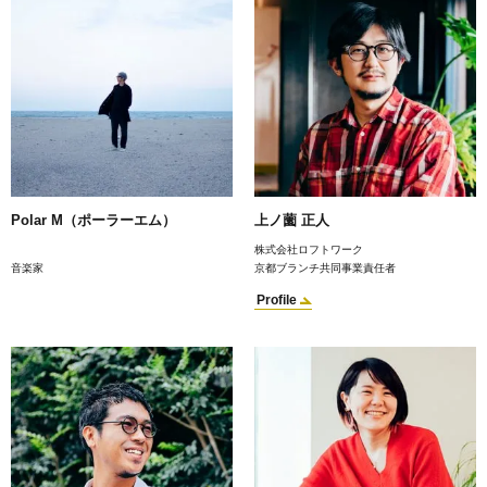
Polar M（ポーラーエム）
上ノ薗 正人
株式会社ロフトワーク
音楽家
京都ブランチ共同事業責任者
Profile