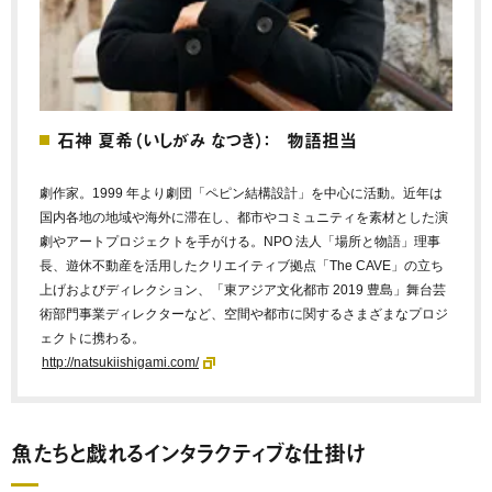
石神 夏希（いしがみ なつき）： 物語担当
劇作家。1999 年より劇団「ペピン結構設計」を中心に活動。近年は
国内各地の地域や海外に滞在し、都市やコミュニティを素材とした演
劇やアートプロジェクトを手がける。NPO 法人「場所と物語」理事
長、遊休不動産を活用したクリエイティブ拠点「The CAVE」の立ち
上げおよびディレクション、「東アジア文化都市 2019 豊島」舞台芸
術部門事業ディレクターなど、空間や都市に関するさまざまなプロジ
ェクトに携わる。
http://natsukiishigami.com/
魚たちと戯れるインタラクティブな仕掛け