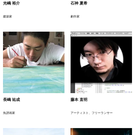
光嶋 裕介
石神 夏希
建築家
劇作家
長嶋 祐成
藤本 直明
魚譜画家
アーティスト、フリーランサー