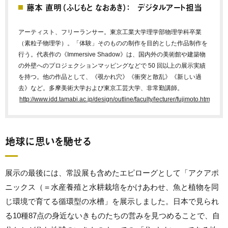
藤本 直明（ふじもと なおあき）： デジタルアート担当
アーティスト、フリーランサー。東京工業大学理学部物理学科卒業
（素粒子物理学）。「体験」そのものの制作を目的とした作品制作を
行う。代表作の《Immersive Shadow》は、国内外の美術館や建築物
の外壁へのプロジェクションマッピングなどで 50 回以上の展示実績
を持つ。他の作品として、《覗かれ穴》《衝突と散乱》《新しい過
去》など。多摩美術大学および東京工芸大学、非常勤講師。
http://www.idd.tamabi.ac.jp/design/outline/faculty/lecturer/fujimoto.html
地球に思いを馳せる
展示の最後には、常設展も含めたエピローグとして「アクアポ
ニックス（＝
水産養殖と水耕栽培をかけあわせ、魚と植物を同
じ環境で育てる循環型の水槽
」を展示しました。日本で見られ
る10種87点の身近ないきものたちの営みを見つめることで、自