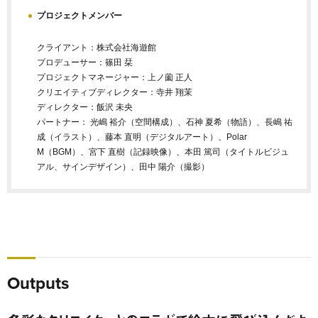
プロジェクトメンバー
クライアント：株式会社海遊館
プロデューサー：篠田 栞
プロジェクトマネージャー：上ノ薗 正人
クリエイティブディレクター：寺井 翔茉
ディレクター：飯沢 未央
パートナー： 光嶋 裕介（空間構成）、石神 夏希（物語）、長嶋 祐
成（イラスト）、藤本 直明（デジタルアート）、Polar
M（BGM）、宮下 直樹（記録映像）、
本田 篤司
（タイトルビジュ
アル、サインデザイン）、田中 陽介（撮影）
Outputs