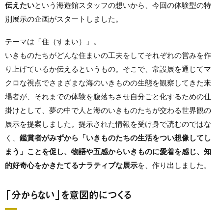
伝えたい
という海遊館スタッフの想いから、今回の体験型の
特
別展示の企画がスタートしました。
テーマは「住（すまい）」。
いきものたちがどんな住まいの工夫をしてそれぞれの営みを作
り上げているか伝えるというもの。そこで、常設展を通じてマ
クロな視点でさまざまな海のいきものの生態を観察して
きた来
場者が、それまでの体験を腹落ちさせ自分ごと化するための仕
掛けとして、夢の中で人と海のいきものたちが交わる世界観の
展示を提案しました。
提示された情報を受け身で読むのではな
く、
鑑賞者がみずから「いきものたちの生活をつい想像してし
まう」ことを促し、
物語や五感からいきものに愛着を感じ、知
的好奇心をかきたてるナラティブな
展示
を、作り出しました。
「分からない」を意図的につくる