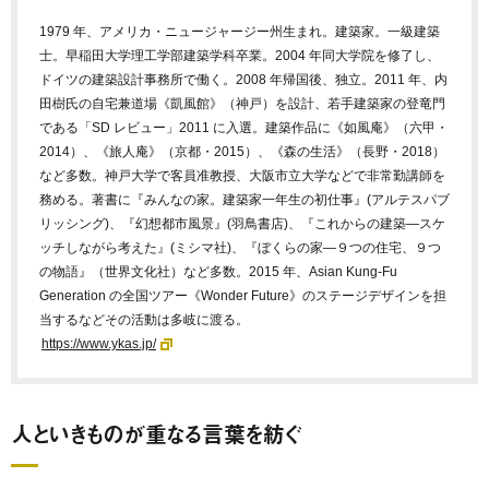
1979 年、アメリカ・ニュージャージー州生まれ。建築家。一級建築
士。早稲田大学理工学部建築学科卒業。2004 年同大学院を修了し、
ドイツの建築設計事務所で働く。2008 年帰国後、独立。2011 年、内
田樹氏の自宅兼道場《凱風館》（神戸）を設計、若手建築家の登竜門
である「SD レビュー」2011 に入選。建築作品に《如風庵》（六甲・
2014）、《旅人庵》（京都・2015）、《森の生活》（長野・2018）
など多数。神戸大学で客員准教授、大阪市立大学などで非常勤講師を
務める。著書に『みんなの家。建築家一年生の初仕事』(アルテスパブ
リッシング)、『幻想都市風景』(羽鳥書店)、『これからの建築―スケ
ッチしながら考えた』(ミシマ社)、『ぼくらの家―９つの住宅、９つ
の物語』（世界文化社）など多数。2015 年、Asian Kung-Fu
Generation の全国ツアー《Wonder Future》のステージデザインを担
当するなどその活動は多岐に渡る。
https://www.ykas.jp/
人といきものが重なる言葉を紡ぐ