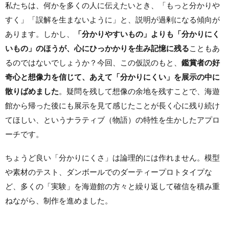
私たちは、
何かを多くの人に伝えたいとき、
「もっと分かりや
すく」「誤解を生まないように」と、説明が過剰になる傾向が
あります。
しかし、
「分かりやすいもの」よりも「分かりにく
いもの」のほうが、心にひっかかりを生み記憶に残る
こともあ
る
のではないでしょうか？今回、この仮説のもと、
鑑賞者
の好
奇心と想像力を信じて、あえて「分かりにくい」を展示の中に
散りばめました
。疑問を残して想像の余地を残すことで、海遊
館から帰った後にも展示を見て感じたことが長く心に残り続け
てほしい、というナラティブ（物語）の特性を生かしたアプロ
ーチです。
ちょうど良い「分かりにくさ」は論理的には作れません。模型
や素材のテスト、ダンボールでのダーティープロトタイプな
ど、多くの「実験」を海遊館の方々と繰り返して確信を積み重
ねながら、制作を進めました。