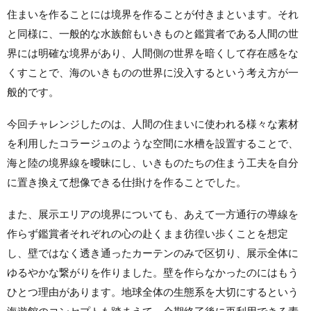
住まいを作ることには境界を作ることが付きまといます。それ
と同様に、一般的な水族館もいきものと鑑賞者である人間の世
界には明確な境界があり、人間側の世界を暗くして存在感をな
くすことで、海のいきものの世界に没入するという考え方が一
般的です。
今回チャレンジしたのは、人間の住まいに使われる様々な素材
を利用したコラージュのような空間に水槽を設置することで、
海と陸の境界線を曖昧にし、いきものたちの住まう工夫を自分
に置き換えて想像できる仕掛けを作ることでした。
また、展示エリアの境界についても、あえて一方通行の
導線を
作らず鑑賞者それぞれの心の赴くまま彷徨い歩くことを想定
し、壁ではなく
透き通ったカーテンのみで区切り、展示全体に
ゆるやかな繋がりを作りました。壁を作らなかったのにはもう
ひとつ理由があります。
地球全体の生態系を大切にするという