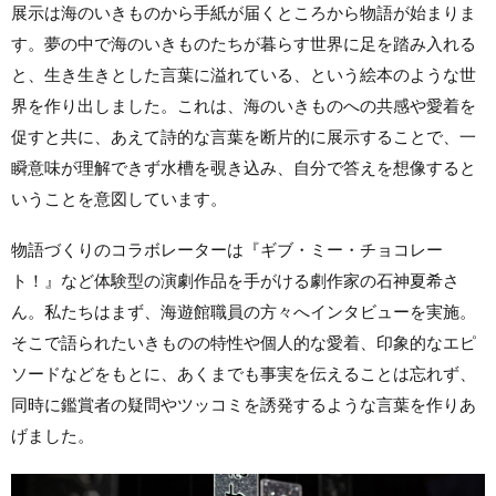
展示は海のいきものから手紙が届くところから物語が始まりま
す。夢の中で海のいきものたちが暮らす世界に足を踏み入れる
と、生き生きとした言葉に溢れている、という絵本のような世
界を作り出しました。これは、海のいきものへの共感や愛着を
促すと共に、あえて詩的な言葉を
断片的に展示することで、一
瞬意味が理解できず水槽を覗き込み、自分で答えを想像すると
いうことを意図しています。
物語づくりのコラボレーターは『ギブ・ミー・チョコレー
ト！』など体験型の演劇作品を手がける劇作家の石神夏希さ
ん。私たちはまず、海遊館職員の方々へインタビューを実施。
そこで語られたいきものの特性や個人的な愛着、印象的なエピ
ソードなどをもとに、あくまでも事実を伝えることは忘れず、
同時に鑑賞者の疑問やツッコミを誘発するような言葉を作りあ
げました。