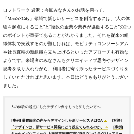
ロフトワーク 岩沢：今回みなさんのお話を伺って、
「MaaS×City」領域で新しいサービスを創造するには、“人の体
験を起点にすること”と“複数の企業や業界が協働すること”の2つ
のポイントが重要であることがわかりました。それを従来の組
織体制で実践するのが難しければ、モビリティコンソーシアム
や社長直轄の新組織を立ち上げるといったアプローチも有効な
ようです。来場者のみなさんもクリエイティブ思考やデザイン
思考を取り入れながら、利用者に寄り添ったサービスづくりを
していただければと思います。本日はどうもありがとうござい
ました。
人の体験の起点にしたデザイン例をもっと知りたい方へ
[事例] 潜在顧客の声からデザインした新サービス ALTOA
[対談]
「デザインは、新サービス開発にどう役立てられるのか」
[事例]
キャセイパシフィック 上海浦東国際空港VIPラウンジ ラグジュアリー