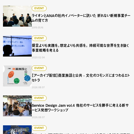
ライオンとANAの社内イノベーターに訊いた 折れない新規
EVENT
ライオンとANAの社内イノベーターに訊いた 折れない新規事業チー
ムの育て方
2019.05.16
提言よりも実践を。想定よりも共感を。 持続可能な世界を
EVENT
提言よりも実践を。想定よりも共感を。 持続可能な世界を生き抜く
事業戦略を考える
2020.02.04
【アーカイブ配信】商業施設と公共 - 文化のコモンズにまつ
EVENT
【アーカイブ配信】商業施設と公共 - 文化のコモンズにまつわるエト
セトラ
2026.08.07
Service Design Jam vol.4 他社のサービスを勝手に
EVENT
Service Design Jam vol.4 他社のサービスを勝手に考える新サ
ービス発想ワークショップ
2026.08.07
【アーカイブ配信】"誰が来て、なぜ来ないか"を見抜く入試広
EVENT