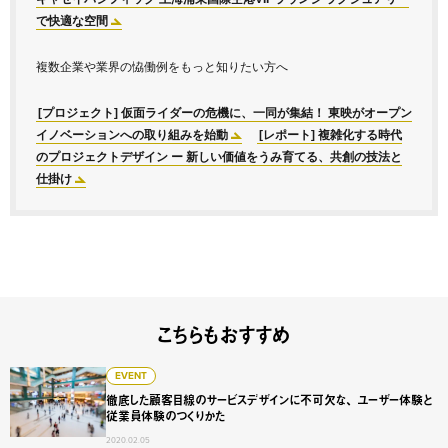
で快適な空間
複数企業や業界の恊働例をもっと知りたい方へ
[プロジェクト] 仮面ライダーの危機に、一同が集結！ 東映がオープン
イノベーションへの取り組みを始動
[レポート] 複雑化する時代
のプロジェクトデザイン ー 新しい価値をうみ育てる、共創の技法と
仕掛け
こちらもおすすめ
徹底した顧客目線のサービスデザインに不可欠な、 ユーザ
EVENT
徹底した顧客目線のサービスデザインに不可欠な、 ユーザー体験と
従業員体験のつくりかた
2020.02.05