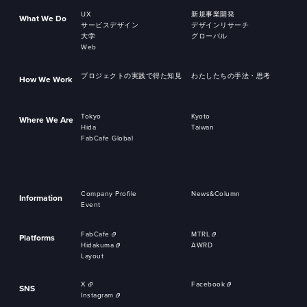
UX
新規事業開発
What We Do
サービスデザイン
デザインリサーチ
大学
グローバル
Web
プロジェクトの実践で得た知見
わたしたちの手法・思考
How We Work
Tokyo
Kyoto
Where We Are
Hida
Taiwan
FabCafe Global
Company Profile
News&Column
Information
Event
FabCafe
MTRL
Platforms
Hidakuma
AWRD
Layout
X
Facebook
SNS
Instagram