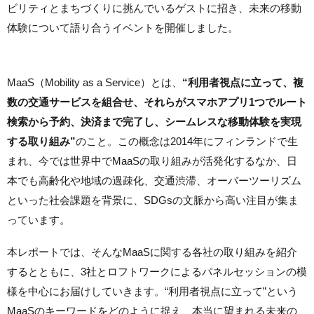
ビリティとまちづくりに挑んでいるゲストに招き、未来の移動
体験について語り合うイベントを開催しました。
MaaS（Mobility as a Service）とは、
“利用者視点に立って、複
数の交通サービスを組合せ、それらがスマホアプリ1つでルート
検索から予約、決済まで完了し、シームレスな移動体験を実現
する取り組み”
のこと。この概念は2014年にフィンランドで生
まれ、今では世界中でMaaSの取り組みが活発化するなか、日
本でも高齢化や地域の過疎化、交通渋滞、オーバーツーリズム
といった社会課題を背景に、SDGsの文脈から高い注目が集ま
っています。
本レポートでは、そんなMaaSに関する各社の取り組みを紹介
するとともに、3社とロフトワークによるパネルセッションの模
様を中心にお届けしていきます。“利用者視点に立って”という
MaaSのキーワードをどのように捉え、本当に望まれる未来の