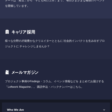
テーマは「経営」から「子ども向け工作」まで、
毎日さまざまな種類のイベント
を開催しています。
キャリア採用
様々な分野の才能豊かなクリエイターとともに
社会的インパクトを生み出すプロ
ジェクトに
チャレンジしませんか？
メールマガジン
プロジェクト事例やFindings・コラム、イベント情報などを
まとめてお届けする
「Loftwork Magazine」。
購読申込・バックナンバーはこちら。
Who We Are