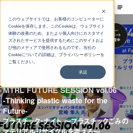
このウェブサイトでは、お客様のコンピューターに
Cookieを保存します。このCookieは、ウェブサイト
Report
体験の改善のため、またより個人向けにカスタマイ
レポート
掲載中
ズされたサービスを提供するためにこのサイトおよ
び他のメディアで使用されるものです。当社の
Cookieについての詳細は、
プライバシーポリシー
を
ご覧ください。
承認
EVENT
トーク
MTRL FUTURE SESSION vol.06
-Thinking plastic waste for the
Future-
プラスチック・ナイト 〜プラスチックごみの
マテリアルリサイクルを考える〜