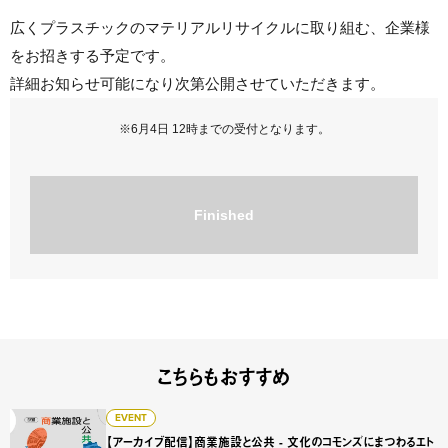
広くプラスチックのマテリアルリサイクルに取り組む、企業様
をお招きする予定です。
詳細お知らせ可能になり次第公開させていただきます。
※6月4日 12時までの受付となります。
Finished
こちらもおすすめ
【アーカイブ配信】商業施設と公共 - 文化のコモンズにまつ
EVENT
【アーカイブ配信】商業施設と公共 - 文化のコモンズにまつわるエト