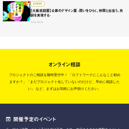
【大阪巡回展】公募のデザイン展 -問いをひらく、仲間と出会
EVENT
【大阪巡回展】公募のデザイン展 -問いをひらく、仲間と出会う、共
創を実現する-
2026.08.05
オンライン相談
プロジェクトのご相談を随時受付中！
「ロフトワークにこんなこと頼め
ますか？」「まだプロジェクト化していないのだけど、早めに相談した
い」
など、まずはお気軽にお声掛けください。
開催予定のイベント