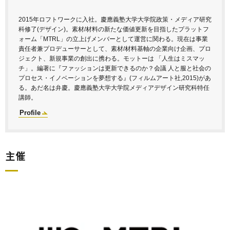
2015年ロフトワークに入社。慶應義塾大学大学院政策・メディア研究
科修了(デザイン)。素材/材料の新たな価値更新を目指したプラットフ
ォーム「MTRL」の立上げメンバーとして運営に関わる。現在は事業
責任者兼プロデューサーとして、素材/材料基軸の企業向け企画、プロ
ジェクト、新規事業の創出に携わる。モットーは 「人生はミスマッ
チ」。編著に『ファッションは更新できるのか？会議 人と服と社会の
プロセス・イノベーションを夢想する』(フィルムアート社,2015)があ
る。あだ名は弁慶。慶應義塾大学大学院メディアデザイン研究科特任
講師。
Profile
主催