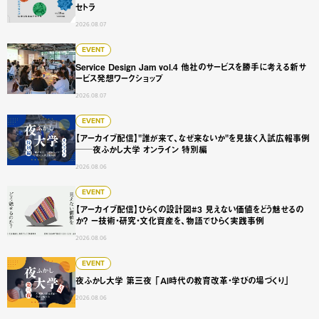
セトラ
2026.08.07
Service Design Jam vol.4 他社のサービスを勝手に
EVENT
Service Design Jam vol.4 他社のサービスを勝手に考える新サ
ービス発想ワークショップ
2026.08.07
【アーカイブ配信】"誰が来て、なぜ来ないか"を見抜く入試広
EVENT
【アーカイブ配信】"誰が来て、なぜ来ないか"を見抜く入試広報事例
──夜ふかし大学 オンライン 特別編
2026.08.06
【アーカイブ配信】ひらくの設計図#3 見えない価値をどう
EVENT
【アーカイブ配信】ひらくの設計図#3 見えない価値をどう魅せるの
か？ ー技術・研究・文化資産を、物語でひらく実践事例
2026.08.06
夜ふかし大学 第三夜 「AI時代の教育改革・学びの場づくり
EVENT
夜ふかし大学 第三夜 「AI時代の教育改革・学びの場づくり」
2026.08.06