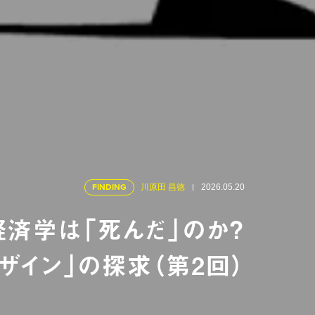
FINDING
川原田 昌徳
2026.05.20
済学は「死んだ」のか？
ザイン」の探求（第2回）