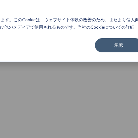
About
Service
Work
Findings
します。このCookieは、ウェブサイト体験の改善のため、またより個人
他のメディアで使用されるものです。当社のCookieについての詳細
承認