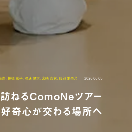
葉奈,
棚橋 京平,
渡邊 健太,
宮崎 真衣,
服部 陽奈乃
2026.06.05
訪ねるComoNeツアー
、好奇心が交わる場所へ