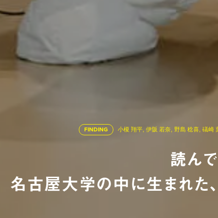
FINDING
小榎 翔平,
伊阪 若奈,
野島 稔喜,
礒崎 
読んで
名古屋大学の中に生まれた