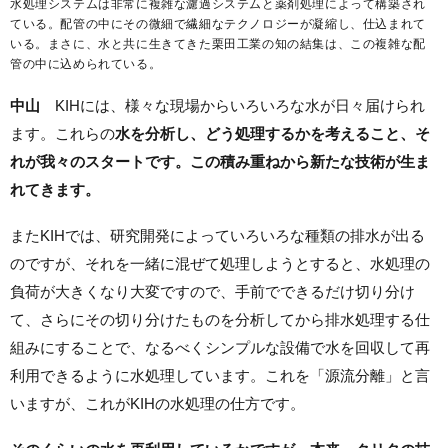
水処理システムは非常に複雑な濾過システムと薬剤処理によって構築され
ている。配管の中にその微細で繊細なテクノロジーが凝縮し、仕込まれて
いる。まさに、水と共に生きてきた栗田工業の知の結集は、この複雑な配
管の中に込められている。
中山
KIHには、様々な現場からいろいろな水が日々届けられ
ます。これらの
水を分析し、どう処理するかを考えること、そ
れが我々のスタートです。この積み重ねから新たな技術が生ま
れてきます。
またKIHでは、研究開発によっていろいろな種類の排水が出る
のですが、それを一緒に混ぜて処理しようとすると、水処理の
負荷が大きくなり大変ですので、手前でできるだけ切り分け
て、さらにその切り分けたものを分析してから排水処理する仕
組みにすることで、なるべくシンプルな設備で水を回収して再
利用できるように水処理しています。これを「源流分離」と言
いますが、これがKIHの水処理の仕方です。