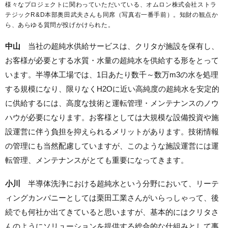
様々なプロジェクトに関わっていただいている、オムロン株式会社ストラ
テジックR&D本部奥田武夫さんも同席（写真右一番手前）。知財の観点か
ら、あらゆる質問が投げかけられた。
中山
当社の超純水供給サービスは、クリタが施設を保有し、
お客様が必要とする水質・水量の超純水を供給する形をとって
います。半導体工場では、1日あたり数千～数万m3の水を処理
する規模になり、限りなくH2Oに近い高純度の超純水を安定的
に供給するには、高度な技術と運転管理・メンテナンスのノウ
ハウが必要になります。お客様としては大規模な設備投資や施
設運営に伴う負担を抑えられるメリットがあります。技術情報
の管理にも当然配慮していますが、このような施設運営には運
転管理、メンテナンスがとても重要になってきます。
小川
半導体洗浄における超純水という分野において、リーテ
ィングカンパニーとしては栗田工業さんがいらっしゃって、後
続でも何社か出てきていると思いますが、基本的にはクリタさ
んのようにソリューションを提供する総合的な仕組みとして事