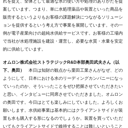
れを捉え、全体として最適な水の使い方や処理のありかたを提
案しています。つまり、単に水処理薬品や装置といった商品を
販売するというよりもお客様の課題解決につながるソリューシ
ョンを提供するという考え方で事業を展開しています。その一
例が電子産業向けの超純水供給サービスです。お客様の工場内
で当社が水処理施設を建設・運営し、必要な水質・水量を安定
的に供給しています。
オムロン株式会社ストラテジックR&D本部
奥田武夫さん（以
下、奥田）
本日は知財の観点から栗田工業さんがなぜ、どの
ようにして、日本における水のリーディングカンパニーになっ
ていったのか、そういったことをぜひ把握させていただきたい
と思い、インタビューに同席させていただきました。オムロン
の奥田です。今日はとても楽しみにしていました。よろしくお
願いします。水供給事業は基本的にはクライアントサイドが装
置も水も購入する形になるのでしょうか。装置を買っていただ
いてもクライアントサイドで維持することは難しいということ