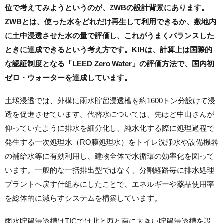
位で考えてみようというのが、ZWBの設計背景にあります。
ZWBとは、使った水をどれだけ再生して利用できるか、敷地内
に土中浸透させた水の量で評価し、これがうまくバランスした
ときに達成できるという考え方です。KIHは、計算上は国際的
な認証制度となる「LEED Zero Water」の評価方法で、国内初
ゼロ・ウォーターを達成しています。
土壌浸透では、外構に雨水貯留浸透槽を約1600トン分設けて浸
透を促進させています。代替水については、先ほど中山さんが
仰っていたように排水を細分化し、純水化する際に処理過程で
発生する一次処理水（RO膜処理水）をトイレ洗浄水や設備機器
の補給水等に有効利用し、建物全体で水循環の効率化を図って
います。一般的な一括排出型ではなく、分割経路毎に排水処理
プラントへ戻す仕組みにしたことで、エネルギーや薬品使用率
を総体的に減らすシステムを構築しています。
雨水貯留浸透槽はTICでは北と西と南に大きい貯留浸透槽を設