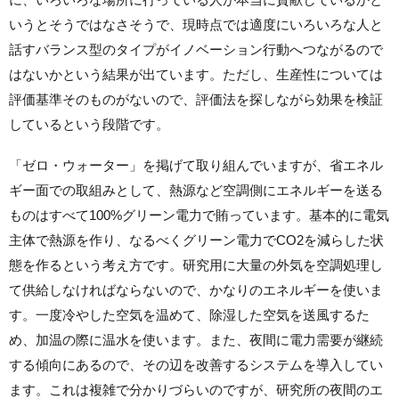
いうとそうではなさそうで、現時点では適度にいろいろな人と
話すバランス型のタイプがイノベーション行動へつながるので
はないかという結果が出ています。ただし、生産性については
評価基準そのものがないので、評価法を探しながら効果を検証
しているという段階です。
「ゼロ・ウォーター」を掲げて取り組んでいますが、省エネル
ギー面での取組みとして、熱源など空調側にエネルギーを送る
ものはすべて100%グリーン電力で賄っています。基本的に電気
主体で熱源を作り、なるべくグリーン電力でCO2を減らした状
態を作るという考え方です。研究用に大量の外気を空調処理し
て供給しなければならないので、かなりのエネルギーを使いま
す。一度冷やした空気を温めて、除湿した空気を送風するた
め、加温の際に温水を使います。また、夜間に電力需要が継続
する傾向にあるので、その辺を改善するシステムを導入してい
ます。これは複雑で分かりづらいのですが、研究所の夜間のエ