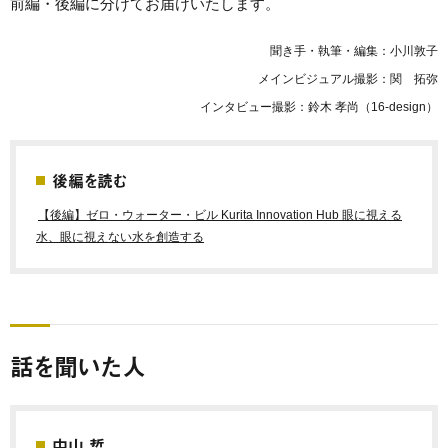
前編・後編に分けてお届けいたします。
聞き手・執筆・編集：小川敦子
メインビジュアル撮影：関 拓弥
インタビュー撮影：鈴木 孝尚（16-design）
後編を読む
【後編】ゼロ・ウォーター・ビル Kurita Innovation Hub 眼に視える
水、眼に視えない水を創造する
話を聞いた人
中山 哲