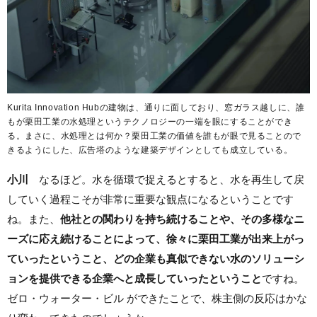
Kurita Innovation Hubの建物は、通りに面しており、窓ガラス越しに、誰
もが栗田工業の水処理というテクノロジーの一端を眼にすることができ
る。まさに、水処理とは何か？栗田工業の価値を誰もが眼で見ることので
きるようにした、広告塔のような建築デザインとしても成立している。
小川
なるほど。水を循環で捉えるとすると、水を再生して戻
していく過程こそが非常に重要な観点になるということです
ね。また、
他社との関わりを持ち続けることや、その多様なニ
ーズに応え続けることによって、徐々に栗田工業が出来上がっ
ていったということ、どの企業も真似できない水のソリューシ
ョンを提供できる企業へと成長していったということ
ですね。
ゼロ・ウォーター・ビル
ができたことで、株主側の反応はかな