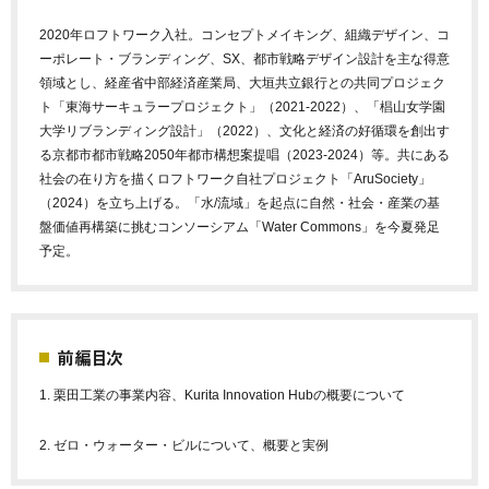
2020年ロフトワーク入社。コンセプトメイキング、組織デザイン、コ
ーポレート・ブランディング、SX、都市戦略デザイン設計を主な得意
領域とし、経産省中部経済産業局、大垣共立銀行との共同プロジェク
ト「東海サーキュラープロジェクト」（2021-2022）、「椙山女学園
大学リブランディング設計」（2022）、文化と経済の好循環を創出す
る京都市都市戦略2050年都市構想案提唱（2023-2024）等。共にある
社会の在り方を描くロフトワーク自社プロジェクト「AruSociety」
（2024）を立ち上げる。「水/流域」を起点に自然・社会・産業の基
盤価値再構築に挑むコンソーシアム「Water Commons」を今夏発足
予定。
前編目次
1. 栗田工業の事業内容、Kurita Innovation Hubの概要について
2. ゼロ・ウォーター・ビルについて、概要と実例