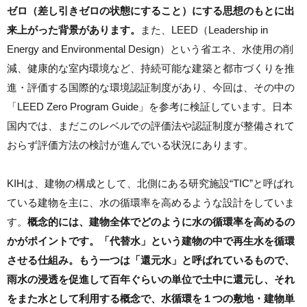
ゼロ（差し引きゼロの状態にすること）にする思想のもとに出
来上がった背景があります。
また、LEED（Leadership in
Energy and Environmental Design）という省エネ、水使用の削
減、健康的な室内環境など、持続可能な建築と都市づくりを推
進・評価する国際的な環境認証制度があり、今回は、その中の
「LEED Zero Program Guide」を参考に検証しています。日本
国内では、まだこのレベルでの評価法や認証制度が整備されて
おらず評価方法の検討が進んでいる状況にあります。
KIHは、
建物の構成として、北側にある研究施設“TIC”と呼ばれ
ている建物を主に、水の循環率を高めるような設計をしていま
す。
概念的には、建物全体でどのように水の循環率を高めるの
かがポイントです。「代替水」という建物の中で再生水を循環
させる仕組み。もう一つは「還元水」と呼ばれているもので、
雨水の浸透を促進して百年ぐらいの単位で土中に還元し、それ
をまた水として利用する概念で、水循環を１つの敷地・建物単