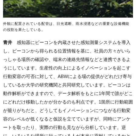
外観に配置されている配管は、日光遮断、雨水浸透などの重要な設備機能
の役割を果たしている。
青井
感知器にビーコンを内蔵させた感知測量システムを導入
し、ビーコンから得られる位置情報を基に、社員の方々がいら
っしゃる場所の確認や、端末の連絡先情報などと連携できるよ
うにしています。生産性の向上によるイノベーションを起こす
行動変容の可否に対して、ABWによる場の提供がどれだけ寄与
しているか大学の研究機関と共同研究しています。ビーコンは
動作解析ができますので、データ解析をもとに1年間で誰がどこ
にどれだけ移動したかが分かるのも利点です。1箇所に行動範囲
が籠りがちだと、どうしてもイノベーションにつながる行動変
容のレベルが低くなると仮説を立てていますが、同時にアンケ
ートを取ったり、実際の行動も見ながら分析しています。逆
に、いろいろな場所に行っている人が本当に貢献しているかと