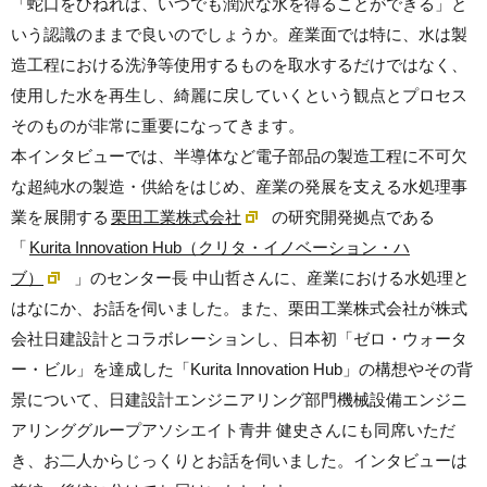
「蛇口をひねれば、いつでも潤沢な水を得ることができる」と
いう認識のままで良いのでしょうか。産業面では特に、水は製
造工程における洗浄等使用するものを取水するだけではなく、
使用した水を再生し、綺麗に戻していくという観点とプロセス
そのものが非常に重要になってきます。
本インタビューでは、半導体など電子部品の製造工程に不可欠
な超純水の製造・供給をはじめ、産業の発展を支える水処理事
業を展開する
栗田工業株式会社
の研究開発拠点である
「
Kurita Innovation Hub（クリタ・イノベーション・ハ
ブ）
」のセンター長 中山哲
さんに、産業における水処理と
はなにか、お話を伺いました。また、
栗田工業株式会社が株式
会社日建設計とコラボレーションし、日本初「ゼロ・ウォータ
ー・ビル」を達成した「Kurita Innovation Hub」の構想やその背
景について、
日建設計エンジニアリング部門機械設備エンジニ
アリンググループアソシエイト
青井 健史さんにも同席いただ
き、お二人からじっくりとお話を伺いました。インタビューは