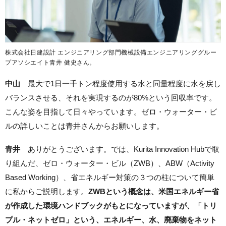
株式会社日建設計 エンジニアリング部門機械設備エンジニアリンググルー
プアソシエイト青井 健史さん。
中山
最大で1日一千トン程度使用する水と同量程度に水を戻し
バランスさせる、それを実現するのが80%という回収率です。
こんな姿を目指して日々やっています。ゼロ・ウォーター・ビ
ルの詳しいことは青井さんからお願いします。
青井
ありがとうございます。では、
Kurita Innovation Hubで取
り組んだ、
ゼロ・ウォーター・ビル（ZWB）、ABW（Activity
Based Working）、省エネルギー対策の３つの柱について簡単
に私からご説明します。
ZWBという概念は、米国エネルギー省
が作成した環境ハンドブックがもとになっていますが、「トリ
プル・ネットゼロ」という、エネルギー、水、廃棄物をネット