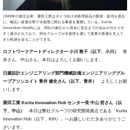
1949年の創立以来、栗田工業はボイラ向け水処理薬品の製造・販売を原点
に、幅広い産業分野で水処理に関わる事業を展開している。Kurita
Innovation Hub内には、同社の創立から現在に至るまでの歩みが分かりや
すく展示されており、同社グループが水処理を通じて産業の発展を支えて
きた軌跡を辿ることができる。
ロフトワークアートディレクター 小川 敦子（以下、小川）
青
井さん、中山さん、本日はよろしくお願いします。
日建設計エンジニアリング部門機械設備エンジニアリンググル
ープアソシエイト
青井 健史さん（以下、青井）
よろしくお願
いします。
栗田工業
Kurita Innovation Hub センター長 中山 哲
さん（以
下、中山）
本日は弊社グループの研究開発拠点である「Kurita
Innovation Hub（以下、KIH）」へお越しいただきありがとうご
ざいます。