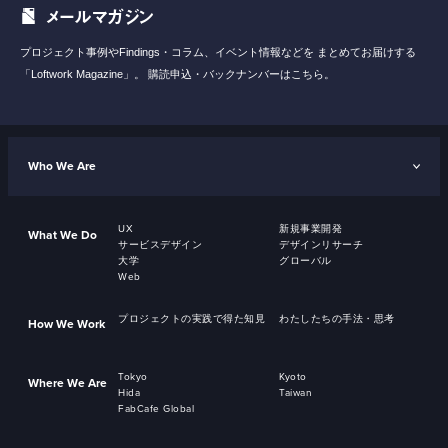
メールマガジン
プロジェクト事例やFindings・コラム、イベント情報などを
まとめてお届けする
「Loftwork Magazine」。
購読申込・バックナンバーはこちら。
Who We Are
UX
新規事業開発
What We Do
サービスデザイン
デザインリサーチ
大学
グローバル
Web
プロジェクトの実践で得た知見
わたしたちの手法・思考
How We Work
Tokyo
Kyoto
Where We Are
Hida
Taiwan
FabCafe Global