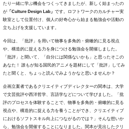
たり一緒に学ぶ機会をつくってきましたが、新しく始まったの
が
「
Culture Design Lab
」
です。ロフトワークのカルチャー実
験室として位置付け、個人の好奇心から始まる勉強会や活動の
立ち上げを支援しています。
今回
は、「批評」を用いて
物事を多角的・俯瞰的に見る視点
や、構造的に捉える力を身につける勉強会を開催しました。
「批評」と聞いて、「自分には関係ないかも」と思ったそこの
あなた！ 誰もが知る国民的
アニメを題材にして「批評」してみ
たと聞くと、ちょっと読んでみようかなと思いませんか？
企画立案者であるクリエイティブディレクターの関本は、大学
で文芸批評や西洋哲学、言語学などについて学びました。「批
評のプロセスを体験することで、物事を多角的・俯瞰的に見る
視点や、構造的に捉える力を養うことができ、クリエイティブ
におけるソフトスキル向上につながるのでは？」そんな想いか
ら、勉強会を開催することになりました。関本が見出したクリ