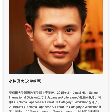
小林 真大
（文学教師）
早稲田大学国際教養学部を卒業後、2015年よりJincai High School
International DivisionにてIB Japanese A Literatureの教鞭を執る。同
年IB Diploma Japanese A: Literature Category 1 Workshopを修了。
2019年にIB Diploma Japanese A: Literature Category 2 Workshop修
了。著書に『文学のトリセツ』『詩のトリセツ』（以上五月書房新