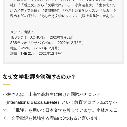
社）『「感想文」から「文学批評」へ』（小鳥遊書房）『生き抜くた
めのメディア読解』（笠間書院）『やさしい文学レッスン 「読み」を
深める20の手法』『あじわう文学レッスン』（以上雷鳥社）がある。
メディア出演：
TBSラジオ「ACTION」（2020年9月3日）
SBSラジオ「ワサバイバル」（2022年12月8日）
雑誌「Voice」（2021年12月号）
雑誌「THE 21」（2021年12月号）
なぜ文学批評を勉強するのか？
小林さんは、上海で高校生に向けた国際バカロレア
（International Baccalaureate）という教育プログラムのなか
で、「批評」を用いて日本文学を教えています。小林さん曰
く、文学批評を勉強する理由は3つあると言います。