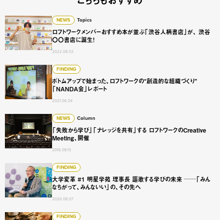
こちらもおすすめ
ロフトワークメンバーおすすめ本が並ぶ「渋谷人柄書店」が
NEWS
Topics
ロフトワークメンバーおすすめ本が並ぶ「渋谷人柄書店」が、 渋谷
〇〇書店に誕生！
2022.08.03
ボトムアップで始まった、ロフトワークの“創造的な組織づくり
FINDING
ボトムアップで始まった、ロフトワークの“創造的な組織づくり”
「NANDA会」レポート
2021.06.04
「失敗から学び」「ナレッジを共有」する ロフトワークのCreati
NEWS
Column
「失敗から学び」「ナレッジを共有」する ロフトワークのCreative
Meeting、開催
2016.08.15
大学変革 #1 明星学苑 理事長 謳歌する学びの未来 ──「
FINDING
大学変革 #1 明星学苑 理事長 謳歌する学びの未来 ──「みん
なちがって、みんないい」の、その先へ
2026.08.07
見えない価値は「うまく語る」だけでは届かない 技術・研
FINDING