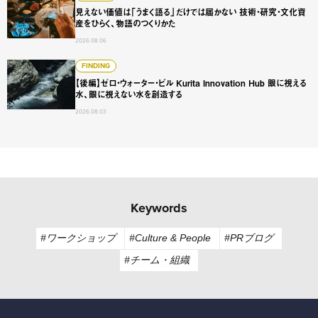
見えない価値は「うまく語る」だけでは届かない 技術・研究・文化資
産をひらく、物語のつくりかた
2026.08.06
【後編】ゼロ・ウォーター・ビル Kurita Innovation 
FINDING
【後編】ゼロ・ウォーター・ビル Kurita Innovation Hub 眼に視える
水、眼に視えない水を創造する
2026.08.03
Keywords
#ワークショップ
#Culture & People
#PRブログ
#チーム・組織