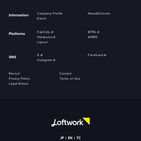
Company Profile
News&Column
Information
Event
FabCafe
MTRL
Platforms
Hidakuma
AWRD
Layout
X
Facebook
SNS
Instagram
Recruit
Contact
Privacy Policy
Terms of Use
Legal Notice
JP
EN
TC