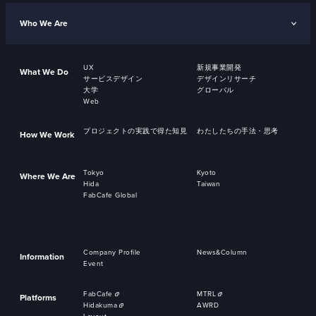
Who We Are
UX
新規事業開発
What We Do
サービスデザイン
デザインリサーチ
大学
グローバル
Web
プロジェクトの実践で得た知見
わたしたちの手法・思考
How We Work
Tokyo
Kyoto
Where We Are
Hida
Taiwan
FabCafe Global
Company Profile
News&Column
Information
Event
FabCafe
MTRL
Platforms
Hidakuma
AWRD