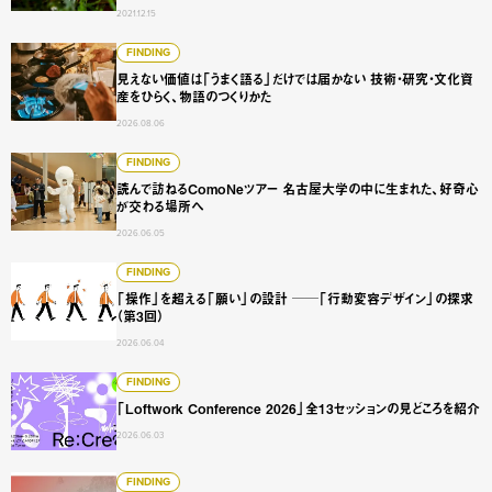
2021.12.15
見えない価値は「うまく語る」だけでは届かない 技術・研
FINDING
見えない価値は「うまく語る」だけでは届かない 技術・研究・文化資
産をひらく、物語のつくりかた
2026.08.06
読んで訪ねるComoNeツアー 名古屋大学の中に生まれた、
FINDING
読んで訪ねるComoNeツアー 名古屋大学の中に生まれた、好奇心
が交わる場所へ
2026.06.05
「操作」を超える「願い」の設計 ──「行動変容デザイン」
FINDING
「操作」を超える「願い」の設計 ──「行動変容デザイン」の探求
（第3回）
2026.06.04
「Loftwork Conference 2026」全13セッションの見どこ
FINDING
「Loftwork Conference 2026」全13セッションの見どころを紹介
2026.06.03
Hub Connecting Fabrication ものづくりを旅する、つなぐ
FINDING