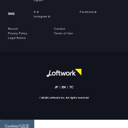
Layout
X
Facebook
SNS
Instagram
Recruit
Contact
Privacy Policy
Terms of Use
Legal Notice
JP
EN
TC
©2026 Loftwork Inc. All rights reserved
Cookieの設定