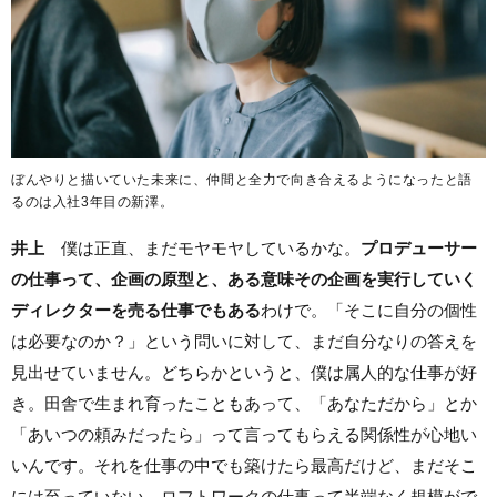
ぼんやりと描いていた未来に、仲間と全力で向き合えるようになったと語
るのは入社3年目の新澤。
井上
僕は正直、まだモヤモヤしているかな。
プロデューサー
の仕事って、企画の原型と、ある意味その企画を実行していく
ディレクターを売る仕事でもある
わけで。「そこに自分の個性
は必要なのか？」という問いに対して、まだ自分なりの答えを
見出せていません。どちらかというと、僕は属人的な仕事が好
き。田舎で生まれ育ったこともあって、「あなただから」とか
「あいつの頼みだったら」って言ってもらえる関係性が心地い
いんです。それを仕事の中でも築けたら最高だけど、まだそこ
には至っていない。ロフトワークの仕事って半端なく規模がで