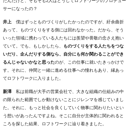
たんだけど、そもそも2人はどうしてロフトワークのプロデュー
サーになったの？
井上
僕はずっとものづくりがしたかったのですが、紆余曲折
あって、ものづくりをする側には回れなかった。だから、そう
いった領域に携わっている人たちには羨望や畏敬の念さえ抱い
ていて。でも、もしかしたら、
ものづくりをする人たちをつな
いだり、企んだりする側なら、自分にも何か関わることができ
るんじゃないかなと思った
のが、この仕事に就いたきっかけで
す。それに、仲間と一緒に進める仕事への憧れもあり、縁あっ
てロフトワークに入りました。
新澤
私は前職が大手の営業会社で、大きな組織の仕組みの中
の限られた範囲でしか動けないことにジレンマを感じていまし
た。それに、もっと社会を良くしていく物事に関わりたいとい
う想いがあったんですよね。そこに自分が主体的に関われると
ころを探した結果、ロフトワークに辿り着きました。