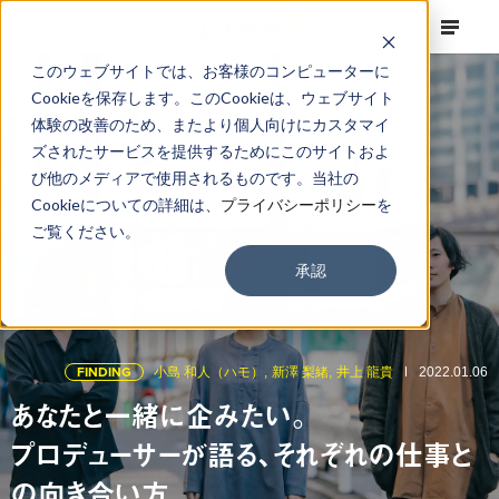
このウェブサイトでは、お客様のコンピューターに
Cookieを保存します。このCookieは、ウェブサイト
体験の改善のため、またより個人向けにカスタマイ
ズされたサービスを提供するためにこのサイトおよ
び他のメディアで使用されるものです。当社の
Cookieについての詳細は、
プライバシーポリシー
を
ご覧ください。
承認
FINDING
小島 和人（ハモ）,
新澤 梨緒,
井上 龍貴
2022.01.06
あなたと一緒に企みたい。
プロデューサーが語る、それぞれの仕事と
の向き合い方