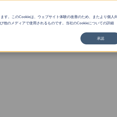
About
Service
Work
Findings
します。このCookieは、ウェブサイト体験の改善のため、またより個人
他のメディアで使用されるものです。当社のCookieについての詳細
承認