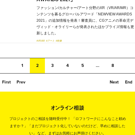
ファッション/カルチャー/アート分野のXR（VR/AR/MR）コ
ンテンツを募るグローバルアワード「NEWVIEW AWARDS
2021」の追加情報を発表！審査員に、CGアニメの革命児デ
ヴィッド・オライリーらが発表されたほかプライズ情報も更
新しました。
#VR/AR
#アート
#映像
1
2
3
4
5
...
8
First
Prev
Next
End
オンライン相談
プロジェクトのご相談を随時受付中！
「ロフトワークにこんなこと頼め
ますか？」「まだプロジェクト化していないのだけど、早めに相談した
い」
など、まずはお気軽にお声掛けください。