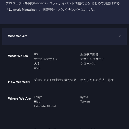
プロジェクト事例やFindings・コラム、イベント情報などを
まとめてお届けする
「Loftwork Magazine」。
購読申込・バックナンバーはこちら。
Who We Are
UX
新規事業開発
What We Do
サービスデザイン
デザインリサーチ
大学
グローバル
Web
プロジェクトの実践で得た知見
わたしたちの手法・思考
How We Work
Tokyo
Kyoto
Where We Are
Hida
Taiwan
FabCafe Global