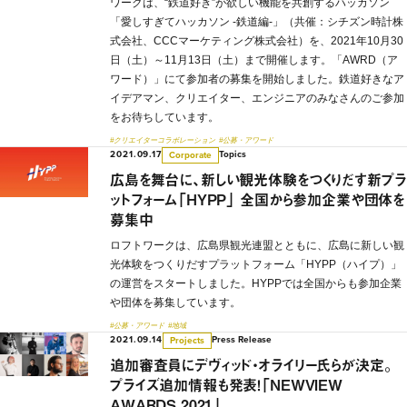
ワークは、“鉄道好き”が欲しい機能を共創するハッカソン
「愛しすぎてハッカソン -鉄道編-」（共催：シチズン時計株
式会社、CCCマーケティング株式会社）を、2021年10月30
日（土）～11月13日（土）まで開催します。「AWRD（ア
ワード）」にて参加者の募集を開始しました。鉄道好きなア
イデアマン、クリエイター、エンジニアのみなさんのご参加
をお待ちしています。
#クリエイターコラボレーション
#公募・アワード
2021.09.17
Topics
Corporate
広島を舞台に、新しい観光体験をつくりだす新プラ
ットフォーム「HYPP」 全国から参加企業や団体を
募集中
ロフトワークは、広島県観光連盟とともに、広島に新しい観
光体験をつくりだすプラットフォーム「HYPP（ハイプ）」
の運営をスタートしました。HYPPでは全国からも参加企業
や団体を募集しています。
#公募・アワード
#地域
2021.09.14
Press Release
Projects
追加審査員にデヴィッド・オライリー氏らが決定。
プライズ追加情報も発表！「NEWVIEW
AWARDS 2021」