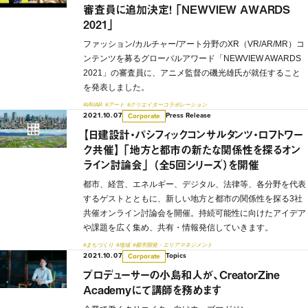
審査員に追加決定！ 「NEWVIEW AWARDS
2021」
ファッション/カルチャー/アート分野のXR（VR/AR/MR）コ
ンテンツを募るグローバルアワード「NEWVIEW AWARDS
2021」の審査員に、アニメ監督の磯光雄氏が就任すること
を発表しました。
#VR/AR
#アート
#クリエイターコラボレーション
2021.10.07
Press Release
Corporate
【日建設計・パシフィックコンサルタンツ・ロフトワー
ク共催】 「地方と都市の新たな関係性を探るオン
ライン討論会」 （全5回シリーズ）を開催
都市、経営、エネルギー、デジタル、法律等、各分野を代表
するゲストとともに、新しい地方と都市の関係性を探る3社
共催オンライン討論会を開催。持続可能性に向けたアイデア
や課題を広く集め、共有・情報発信していきます。
#まちづくり
#地域
#都市開発・エリアマネジメント
2021.10.07
Topics
Corporate
プロデューサーの小島和人が、CreatorZine
Academyにて講師を務めます