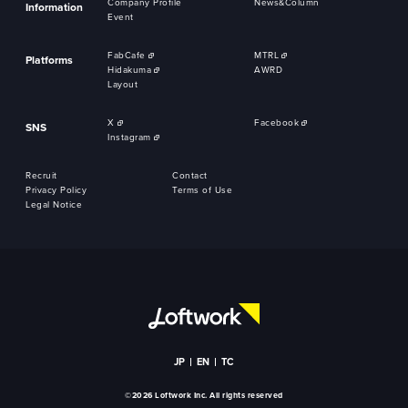
Company Profile
News&Column
Information
Event
FabCafe
MTRL
Platforms
Hidakuma
AWRD
Layout
X
Facebook
SNS
Instagram
Recruit
Contact
Privacy Policy
Terms of Use
Legal Notice
JP
EN
TC
©2026 Loftwork Inc. All rights reserved