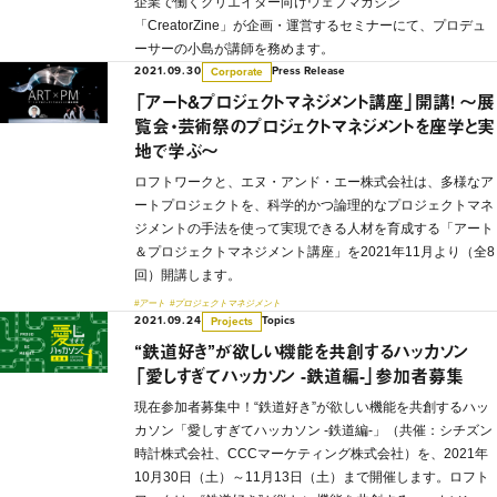
企業で働くクリエイター向けウェブマガジン
「CreatorZine」が企画・運営するセミナーにて、プロデュ
ーサーの小島が講師を務めます。
2021.09.30
Press Release
Corporate
「アート&プロジェクトマネジメント講座」開講！ 〜展
覧会・芸術祭のプロジェクトマネジメントを座学と実
地で学ぶ〜
ロフトワークと、エヌ・アンド・エー株式会社は、多様なア
ートプロジェクトを、科学的かつ論理的なプロジェクトマネ
ジメントの手法を使って実現できる人材を育成する「アート
＆プロジェクトマネジメント講座」を2021年11月より（全8
回）開講します。
#アート
#プロジェクトマネジメント
2021.09.24
Topics
Projects
“鉄道好き”が欲しい機能を共創するハッカソン
「愛しすぎてハッカソン -鉄道編-」参加者募集
現在参加者募集中！“鉄道好き”が欲しい機能を共創するハッ
カソン「愛しすぎてハッカソン -鉄道編-」（共催：シチズン
時計株式会社、CCCマーケティング株式会社）を、2021年
10月30日（土）～11月13日（土）まで開催します。ロフト