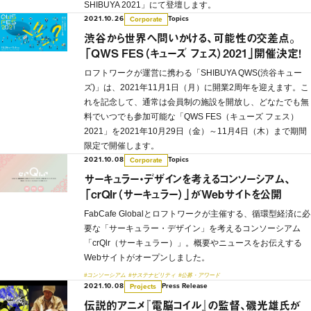
SHIBUYA 2021」にて登壇します。
2021.10.26
Topics
Corporate
渋谷から世界へ問いかける、可能性の交差点。
「QWS FES（キューズ フェス）2021」開催決定！
ロフトワークが運営に携わる「SHIBUYA QWS(渋谷キュー
ズ)」は、2021年11月1日（月）に開業2周年を迎えます。こ
れを記念して、通常は会員制の施設を開放し、どなたでも無
料でいつでも参加可能な「QWS FES（キューズ フェス）
2021」を2021年10月29日（金）～11月4日（木）まで期間
限定で開催します。
2021.10.08
Topics
Corporate
サーキュラー・デザインを考えるコンソーシアム、
「crQlr（サーキュラー）」がWebサイトを公開
FabCafe Globalとロフトワークが主催する、循環型経済に必
要な「サーキュラー・デザイン」を考えるコンソーシアム
「crQlr（サーキュラー）」。概要やニュースをお伝えする
Webサイトがオープンしました。
#コンソーシアム
#サステナビリティ
#公募・アワード
2021.10.08
Press Release
Projects
伝説的アニメ『電脳コイル』の監督、磯光雄氏が