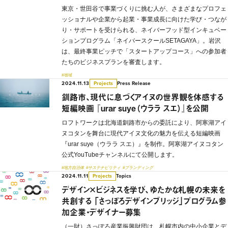
東京・世田谷で事業づくりに挑む人が、さまざまなプロフェ
ッショナルや企業から起業・事業成長に向けた学び・つなが
り・サポートを受けられる、ネイバーフッド型インキュベー
ションプログラム「ネイバースクールSETAGAYA」。岩沢
は、最終事業ピッチで「スタートアップコース」への参加者
たちのビジネスプランを審査します。
#地域
2024.11.13
Press Release
Projects
釧路市、現代に息づくアイヌの世界観を体感する
短編映画 『urar suye（ウララ スエ）』を公開
ロフトワークは北海道釧路市からの委託により、阿寒湖アイ
ヌコタンを舞台に現代アイヌ文化の魅力を伝える短編映画
『urar suye（ウララ スエ）』を制作。阿寒湖アイヌコタン
公式YouTubeチャンネルにて公開します。
#地方自治体
#サステナビリティ
#ブランディング
2024.11.11
Topics
Projects
デザイン×ビジネスを学び、ゆたかな札幌の未来を
共創する 「さっぽろデザインブリッジ」プログラム参
加企業・デザイナー募集
（一財）さっぽろ産業振興財団は、札幌市内の中小企業とデ