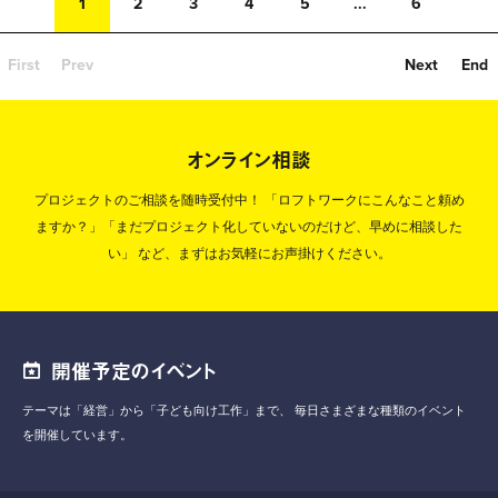
1
2
3
4
5
...
6
First
Prev
Next
End
オンライン相談
プロジェクトのご相談を随時受付中！
「ロフトワークにこんなこと頼め
ますか？」「まだプロジェクト化していないのだけど、早めに相談した
い」
など、まずはお気軽にお声掛けください。
開催予定のイベント
テーマは「経営」から「子ども向け工作」まで、
毎日さまざまな種類のイベント
を開催しています。