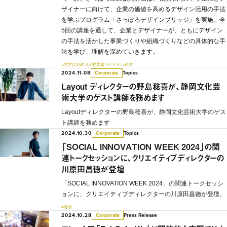
ザイナーに向けて、企業の価値を高めるデザイン活用の手法
を学ぶプログラム「さっぽろデザインブリッジ」を実施。全
5回の講座を通して、企業とデザイナーが、ともにデザイン
の手法を活かした事業づくりや組織づくりなどの具体的な手
法を学び、理解を深めていきます。
#地方自治体
#人材育成
#デザイン経営
2024.11.08
Topics
Corporate
Layout ディレクターの野島稔喜が、静岡文化芸
術大学のゲスト講師を務めます
Layoutディレクターの野島稔喜が、静岡文化芸術大学のゲス
ト講師を務めます
2024.10.30
Topics
Corporate
「SOCIAL INNOVATION WEEK 2024」の関
連トークセッションに、クリエイティブディレクターの
川原田昌徳が登壇
「SOCIAL INNOVATION WEEK 2024」の関連トークセッシ
ョンに、クリエイティブディレクターの川原田昌徳が登壇。
#地域
2024.10.28
Press Release
Corporate