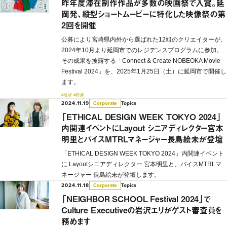
昨年度滞在制作作品が多数の映画祭で入賞。延
岡発、縦型ショートムービーに特化した映像祭の第
2回を開催
公募により宮崎県内外から選ばれた12組のクリエイターが、
2024年10月より延岡市でのレジデンスプログラムに参加。
その成果を披露する「Connect & Create NOBEOKA Movie
Festival 2024」を、2025年1月25日（土）に延岡市で開催し
ます。
#地域
#映像
2024.11.19
Topics
Corporate
「ETHICAL DESIGN WEEK TOKYO 2024」
内関連イベントにLayout シニアディレクター宮本
明里とバイスMTRLマネージャー長島絵未が登壇
「ETHICAL DESIGN WEEK TOKYO 2024」内関連イベント
に Layoutシニアディレクター 宮本明里と、バイスMTRLマ
ネージャー 長島絵未が登壇します。
2024.11.18
Topics
Corporate
「NEIGHBOR SCHOOL Festival 2024」で
Culture Executiveの岩沢エリがゲスト審査員を
務めます