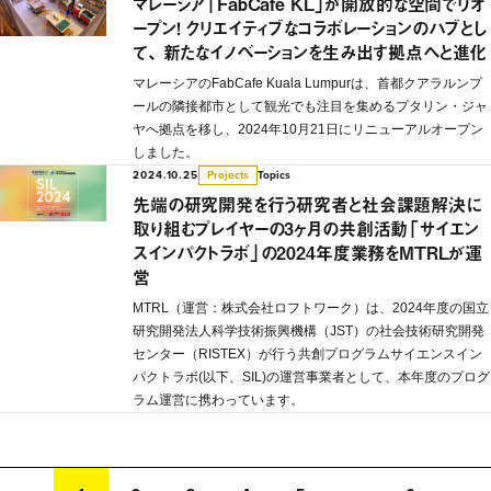
マレーシア「FabCafe KL」が開放的な空間でリオ
ープン！ クリエイティブなコラボレーションのハブとし
て、 新たなイノベーションを生み出す拠点へと進化
マレーシアのFabCafe Kuala Lumpurは、首都クアラルンプ
ールの隣接都市として観光でも注目を集めるプタリン・ジャ
ヤへ拠点を移し、2024年10月21日にリニューアルオープン
しました。
2024.10.25
Topics
Projects
先端の研究開発を行う研究者と社会課題解決に
取り組むプレイヤーの3ヶ月の共創活動「サイエン
スインパクトラボ」の2024年度業務をMTRLが運
営
MTRL（運営：株式会社ロフトワーク）は、2024年度の国立
研究開発法人科学技術振興機構（JST）の社会技術研究開発
センター（RISTEX）が行う共創プログラムサイエンスイン
パクトラボ(以下、SIL)の運営事業者として、本年度のプログ
ラム運営に携わっています。