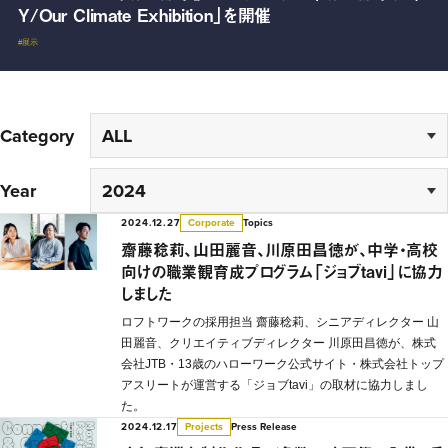
1日オープン
Y/Our Climate Exhibition」を開催
日オープン
Aru Societyメディアサイト “Aru Commons Media”を公
開
#地域
#展示
#まちづくり
#コレクティブインパクト
#地域
Category
Year
2024.12.27
Topics
Corporate
齋藤稔莉、山田麗音、川原田昌徳が、中学・高校
向けの職業観育成プログラム「ジョブtavi」に協力
しました
ロフトワークの採用担当 齋藤稔莉、シニアディレクター 山
田麗音、クリエイティブディレクター 川原田昌徳が、株式
会社JTB・13歳のハローワーク公式サイト・株式会社トップ
アスリートが運営する「ジョブtavi」の取材に協力しまし
た。
2024.12.17
Press Release
Projects