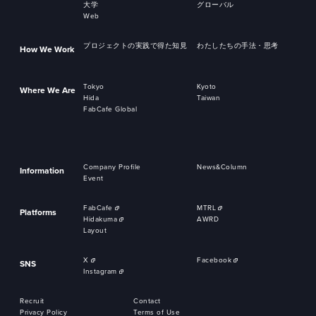
大学
グローバル
Web
プロジェクトの実践で得た知見
わたしたちの手法・思考
How We Work
Tokyo
Kyoto
Where We Are
Hida
Taiwan
FabCafe Global
Company Profile
News&Column
Information
Event
FabCafe
MTRL
Platforms
Hidakuma
AWRD
Layout
X
Facebook
SNS
Instagram
Recruit
Contact
Privacy Policy
Terms of Use