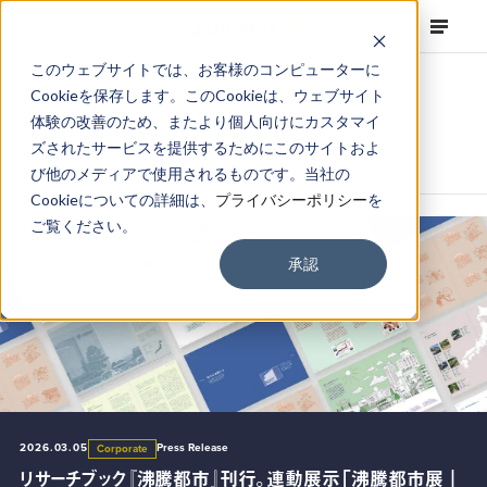
このウェブサイトでは、お客様のコンピューターに
Cookieを保存します。このCookieは、ウェブサイト
News
体験の改善のため、またより個人向けにカスタマイ
ズされたサービスを提供するためにこのサイトおよ
ロフトワークからお届けするニュースとトピック
び他のメディアで使用されるものです。当社の
Cookieについての詳細は、
プライバシーポリシー
を
ご覧ください。
承認
2026.05.20
2026.03.05
Press Release
Press Release
Corporate
Corporate
2026.07.24
2025.10.06
Topics
Press Release
Corporate
Corporate
千葉市・亥鼻公園内「いのはな亭」にFabCafe Chibaを6月
リサーチブック『沸騰都市』刊行。連動展示「沸騰都市展｜
福島県飯舘村に「FabCafe Fukushima」が2026年7月25
100年後の世界のために描く 未来に向けた価値創造物語