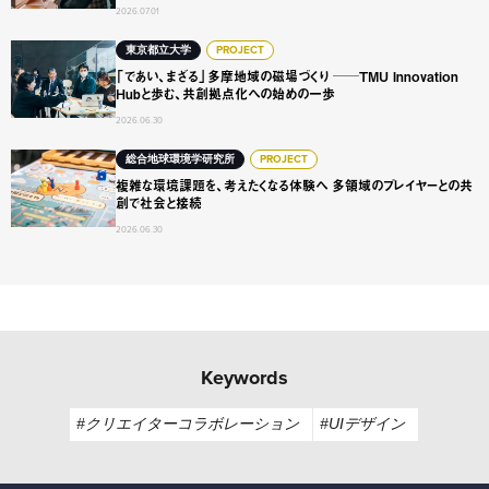
2026.07.01
「であい、まざる」多摩地域の磁場づくり ──TMU Innovat
東京都立大学
PROJECT
「であい、まざる」多摩地域の磁場づくり ──TMU Innovation
Hubと歩む、共創拠点化への始めの一歩
2026.06.30
複雑な環境課題を、考えたくなる体験へ 多領域のプレイヤ
総合地球環境学研究所
PROJECT
複雑な環境課題を、考えたくなる体験へ 多領域のプレイヤーとの共
創で社会と接続
2026.06.30
Keywords
#クリエイターコラボレーション
#UIデザイン