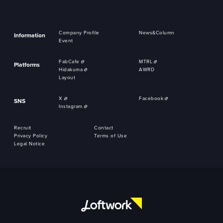
Company Profile
News&Column
Information
Event
FabCafe
MTRL
Platforms
Hidakuma
AWRD
Layout
X
Facebook
SNS
Instagram
Recruit
Contact
Privacy Policy
Terms of Use
Legal Notice