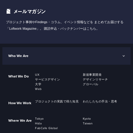
メールマガジン
プロジェクト事例やFindings・コラム、イベント情報などを
まとめてお届けする
「Loftwork Magazine」。
購読申込・バックナンバーはこちら。
Who We Are
UX
新規事業開発
What We Do
サービスデザイン
デザインリサーチ
大学
グローバル
Web
プロジェクトの実践で得た知見
わたしたちの手法・思考
How We Work
Tokyo
Kyoto
Where We Are
Hida
Taiwan
FabCafe Global