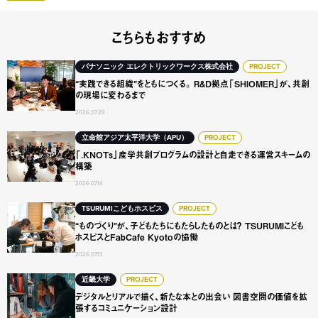
こちらもおすすめ
“実践できる組織”をともにつくる。 R&D拠点「SHIOME
パナソニック エレクトリックワークス株式会社
PROJECT
“実践できる組織”をともにつくる。 R&D拠点「SHIOMER」が、共創
の現場に変わるまで
2026.07.29
「.KNOTs」産学共創プログラムの設計と自走できる運営ス
立命館アジア太平洋大学（APU）
PROJECT
「.KNOTs」産学共創プログラムの設計と自走できる運営スキームの
構築
2026.07.14
“ものづくり”が、子どもたちにもたらしたものとは？ TSURUMI
TSURUMIこどもホスピス
PROJECT
“ものづくり”が、子どもたちにもたらしたものとは？ TSURUMIこども
ホスピスとFabCafe Kyotoの協働
2026.07.13
デジタルとリアルで描く、新たな本との出会い 図書空間の
近畿大学
PROJECT
デジタルとリアルで描く、新たな本との出会い 図書空間の価値を拡
張するコミュニケーション設計