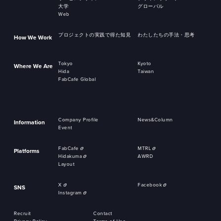
大学
グローバル
Web
プロジェクトの実践で得た知見
わたしたちの手法・思考
How We Work
Tokyo
Kyoto
Where We Are
Hida
Taiwan
FabCafe Global
Company Profile
News&Column
Information
Event
FabCafe
MTRL
Platforms
Hidakuma
AWRD
Layout
X
Facebook
SNS
Instagram
Recruit
Contact