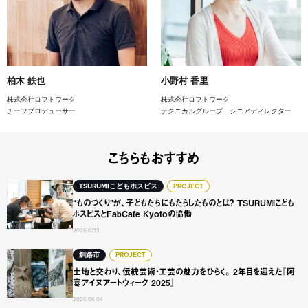
柏木 鉄也
小野村 香里
株式会社ロフトワーク
株式会社ロフトワーク
チーフプロデューサー
テクニカルグループ シニアディレクター
こちらもおすすめ
“ものづくり”が、子どもたちにもたらしたものとは？ TSURUMI
TSURUMIこどもホスピス
PROJECT
“ものづくり”が、子どもたちにもたらしたものとは？ TSURUMIこども
ホスピスとFabCafe Kyotoの協働
2026.07.13
土地と交わり、伝統芸術・工芸の魅力をひらく。 2年目を迎え
釧路市
PROJECT
土地と交わり、伝統芸術・工芸の魅力をひらく。 2年目を迎えた『阿
寒アイヌアートウィーク 2025』
2026.06.04