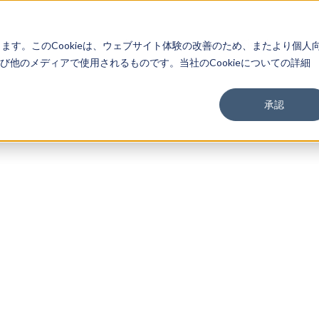
About
Service
Work
Findings
します。このCookieは、ウェブサイト体験の改善のため、またより個人
他のメディアで使用されるものです。当社のCookieについての詳細
承認