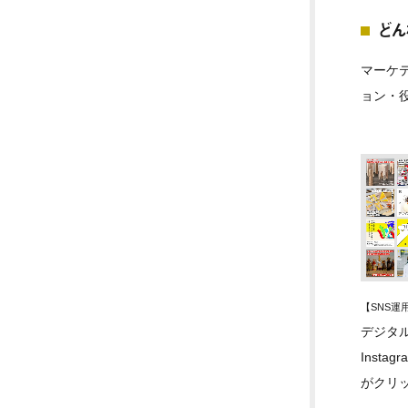
どん
マーケテ
ョン・
【SNS
デジタ
Insta
がクリ