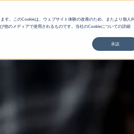
About
Service
Work
Findings
します。このCookieは、ウェブサイト体験の改善のため、またより個人
他のメディアで使用されるものです。当社のCookieについての詳細
承認