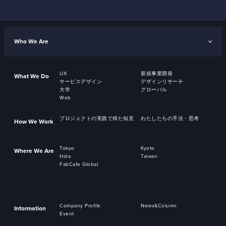
Who We Are
UX
新規事業開発
What We Do
サービスデザイン
デザインリサーチ
大学
グローバル
Web
プロジェクトの実践で得た知見
わたしたちの手法・思考
How We Work
Tokyo
Kyoto
Where We Are
Hida
Taiwan
FabCafe Global
Company Profile
News&Column
Information
Event