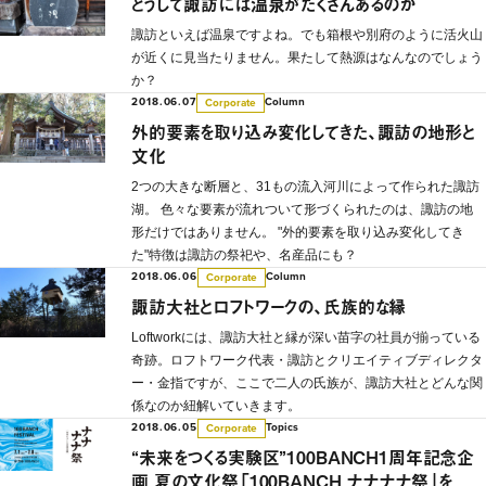
どうして諏訪には温泉がたくさんあるのか
諏訪といえば温泉ですよね。でも箱根や別府のように活火山
が近くに見当たりません。果たして熱源はなんなのでしょう
か？
2018.06.07
Column
Corporate
外的要素を取り込み変化してきた、諏訪の地形と
文化
2つの大きな断層と、31もの流入河川によって作られた諏訪
湖。 色々な要素が流れついて形づくられたのは、諏訪の地
形だけではありません。 "外的要素を取り込み変化してき
た"特徴は諏訪の祭祀や、名産品にも？
2018.06.06
Column
Corporate
諏訪大社とロフトワークの、氏族的な縁
Loftworkには、諏訪大社と縁が深い苗字の社員が揃っている
奇跡。ロフトワーク代表・諏訪とクリエイティブディレクタ
ー・金指ですが、ここで二人の氏族が、諏訪大社とどんな関
係なのか紐解いていきます。
2018.06.05
Topics
Corporate
“未来をつくる実験区”100BANCH1周年記念企
画 夏の文化祭「100BANCH ナナナナ祭」を