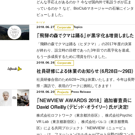
どんな手応えがあるのか？ 今なぜ国内外で私設ラボが広ま
っているのか？ など、BioClubマネージャーの石塚にインタ
ビューしました。
#バイオ
2018.06.27
Topics
Corporate
「飛騨の森でクマは踊る」が黒字化＆増資しました
「飛騨の森でクマは踊る（ヒダクマ）」の2017年度の決算
が終わり、設立時の目標であった3年目での黒字化を達成、
もう一歩成長するために増資を行いました。
2018.06.26
Corporate
社員研修による休業のお知らせ（6月28日〜29日）
社員研修合宿のため6/28〜29は休業いたします。今年は長野
県・諏訪で、表現のワークに挑戦してきます！
2018.06.20
Press Release
Projects
「NEWVIEW AWARDS 2018」 追加審査員に
David OReilly（デビッド・オライリー）氏が決定！
株式会社ロフトワーク（東京都渋谷区）、株式会社Psychic
VR Lab（東京都新宿区）、株式会社パルコ（東京都豊島
区）による共同プロジェクト「NEWVIEW（ニュービュ
ー）」は、ファッション/カルチャー/アート分野のVRコンテ