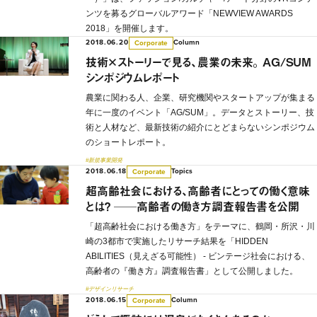
ンツを募るグローバルアワード「NEWVIEW AWARDS
2018」を開催します。
2018.06.20
Column
Corporate
技術×ストーリーで見る、農業の未来。 AG/SUM
シンポジウムレポート
農業に関わる人、企業、研究機関やスタートアップが集まる
年に一度のイベント「AG/SUM」。データとストーリー、技
術と人材など、最新技術の紹介にとどまらないシンポジウム
のショートレポート。
#新規事業開発
2018.06.18
Topics
Corporate
超高齢社会における、高齢者にとっての働く意味
とは？ ──高齢者の働き方調査報告書を公開
「超高齢社会における働き方」をテーマに、鶴岡・所沢・川
崎の3都市で実施したリサーチ結果を「HIDDEN
ABILITIES（見えざる可能性） - ビンテージ社会における、
高齢者の『働き方』調査報告書」として公開しました。
#デザインリサーチ
2018.06.15
Column
Corporate