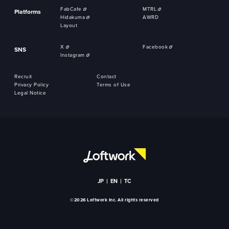
FabCafe
MTRL
Platforms
Hidakuma
AWRD
Layout
X
Facebook
SNS
Instagram
Recruit
Contact
Privacy Policy
Terms of Use
Legal Notice
JP
EN
TC
©2026 Loftwork Inc. All rights reserved