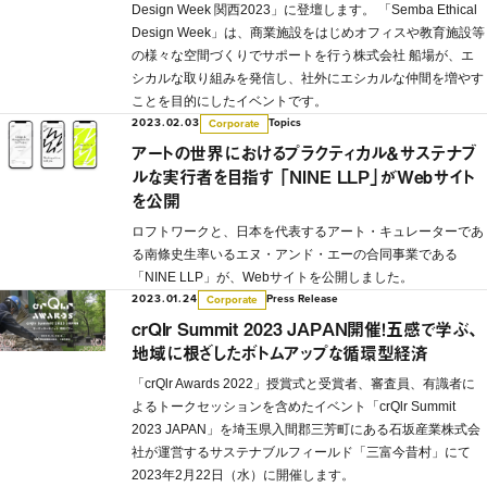
Design Week 関西2023」に登壇します。 「Semba Ethical
Design Week」は、商業施設をはじめオフィスや教育施設等
の様々な空間づくりでサポートを行う株式会社 船場が、エ
シカルな取り組みを発信し、社外にエシカルな仲間を増やす
ことを目的にしたイベントです。
2023.02.03
Topics
Corporate
アートの世界におけるプラクティカル＆サステナブ
ルな実行者を目指す 「NINE LLP」がWebサイト
を公開
ロフトワークと、日本を代表するアート・キュレーターであ
る南條史生率いるエヌ・アンド・エーの合同事業である
「NINE LLP」が、Webサイトを公開しました。
2023.01.24
Press Release
Corporate
crQlr Summit 2023 JAPAN開催！五感で学ぶ、
地域に根ざしたボトムアップな循環型経済
「crQlr Awards 2022」授賞式と受賞者、審査員、有識者に
よるトークセッションを含めたイベント「crQlr Summit
2023 JAPAN」を埼玉県入間郡三芳町にある石坂産業株式会
社が運営するサステナブルフィールド「三富今昔村」にて
2023年2月22日（水）に開催します。