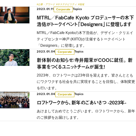
#公募・アワード
#サステナビリティ
#地域
2023.01.11
Topics
Corporate
MTRL／FabCafe Kyoto プロデューサーの木下
浩佑がトークイベント「Designers」に登壇します
MTRL／FabCafe Kyotoの木下浩佑が、デザイン・クリエイ
ティブセンター神戸 (KIITO)が主催するトークイベント
「Designers」に登壇します。
2023.01.04
Topics
Corporate
新体制のお知らせ：寺井翔茉がCOOに就任。 新
事業をつくるユニットチームが誕生！
2023年、ロフトワークは23年目を迎えます。皆さんととも
にワクワクする社会を共に実現することを目指し、体制変更
を行います。
2023.01.04
Topics
Corporate
ロフトワークから、新年のごあいさつ -2023年-
あけましておめでとうございます。ロフトワークから、新年
のご挨拶をお届けします。