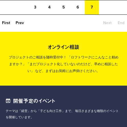
3
4
5
6
7
First
Prev
Next
End
オンライン相談
プロジェクトのご相談を随時受付中！
「ロフトワークにこんなこと頼め
ますか？」「まだプロジェクト化していないのだけど、早めに相談した
い」
など、まずはお気軽にお声掛けください。
開催予定のイベント
テーマは「経営」から「子ども向け工作」まで、
毎日さまざまな種類のイベント
を開催しています。