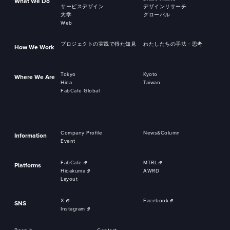
What We Do
サービスデザイン
デザインリサーチ
大学
グローバル
Web
プロジェクトの実践で得た知見
わたしたちの手法・思考
How We Work
Tokyo
Kyoto
Where We Are
Hida
Taiwan
FabCafe Global
Company Profile
News&Column
Information
Event
FabCafe
MTRL
Platforms
Hidakuma
AWRD
Layout
X
Facebook
SNS
Instagram