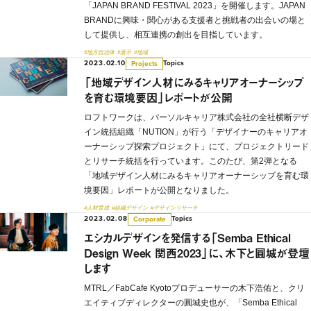
「JAPAN BRAND FESTIVAL 2023」を開催します。JAPAN
BRANDに興味・関心がある支援者と挑戦者の出会いの場と
して提供し、相互連携の創出を目指しています。
#地方自治体
#展示
#地域
2023.02.10
Topics
Projects
「地域デザイン人材にみるキャリアオーナーシップ
を育む環境要因」レポートが公開
ロフトワークは、パーソルキャリア株式会社の全社横断デザ
イン統括組織「NUTION」が行う「デザイナーのキャリアオ
ーナーシップ探索プロジェクト」にて、プロジェクトリード
とリサーチ統括を行っています。このたび、第2弾となる
「地域デザイン人材にみるキャリアオーナーシップを育む環
境要因」レポートが公開となりました。
#人材育成
#組織デザイン
#デザインリサーチ
2023.02.08
Topics
Corporate
エシカルデザインを発信する「Semba Ethical
Design Week 関西2023」に、木下と圓城が登壇
します
MTRL／FabCafe Kyotoプロデューサーの木下浩佑と、クリ
エイティブディレクターの圓城史也が、「Semba Ethical