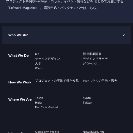
プロジェクト事例やFindings・コラム、イベント情報などを
まとめてお届けする
「Loftwork Magazine」。
購読申込・バックナンバーはこちら。
Who We Are
UX
新規事業開発
What We Do
サービスデザイン
デザインリサーチ
大学
グローバル
Web
プロジェクトの実践で得た知見
わたしたちの手法・思考
How We Work
Tokyo
Kyoto
Where We Are
Hida
Taiwan
FabCafe Global
Company Profile
News&Column