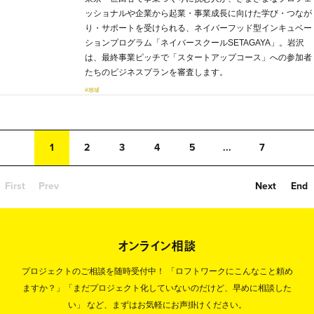
ッショナルや企業から起業・事業成長に向けた学び・つなが
り・サポートを受けられる、ネイバーフッド型インキュベー
ションプログラム「ネイバースクールSETAGAYA」。岩沢
は、最終事業ピッチで「スタートアップコース」への参加者
たちのビジネスプランを審査します。
#地域
1
2
3
4
5
...
7
First
Prev
Next
End
オンライン相談
プロジェクトのご相談を随時受付中！
「ロフトワークにこんなこと頼め
ますか？」「まだプロジェクト化していないのだけど、早めに相談した
い」
など、まずはお気軽にお声掛けください。