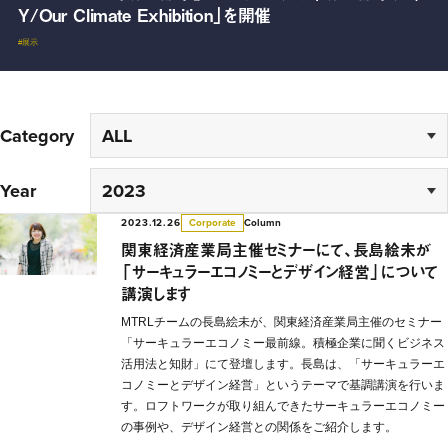
1日オープン
Y/Our Climate Exhibition」を開催
日オープン
Aru Societyメディアサイト “Aru Commons Media”を公
開
#地域
#展示
#まちづくり
#コレクティブインパクト
#地域
Category
Year
2023.12.26
Column
Corporate
関東経済産業局主催セミナーにて、長島絵未が
「サーキュラーエコノミーとデザイン経営」について
講演します
MTRLチームの長島絵未が、関東経済産業局主催のセミナー
「サーキュラーエコノミー最前線。積極企業に聞くビジネス
活用法と知財」にて登壇します。長島は、「サーキュラーエ
コノミーとデザイン経営」というテーマで基調講演を行いま
す。ロフトワークが取り組んできたサーキュラーエコノミー
の事例や、デザイン経営との関係をご紹介します。