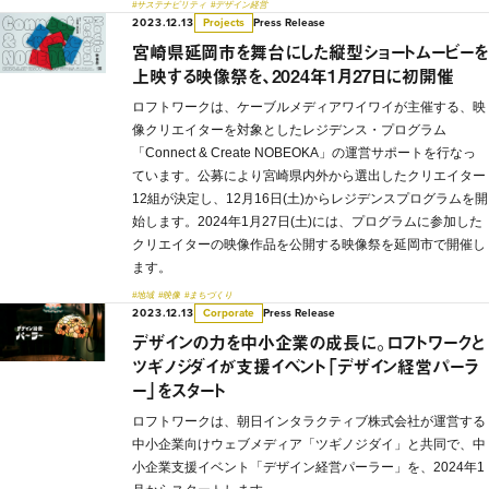
#サステナビリティ
#デザイン経営
2023.12.13
Press Release
Projects
宮崎県延岡市を舞台にした縦型ショートムービーを
上映する映像祭を、2024年1月27日に初開催
ロフトワークは、ケーブルメディアワイワイが主催する、映
像クリエイターを対象としたレジデンス・プログラム
「Connect & Create NOBEOKA」の運営サポートを行なっ
ています。公募により宮崎県内外から選出したクリエイター
12組が決定し、12月16日(土)からレジデンスプログラムを開
始します。2024年1月27日(土)には、プログラムに参加した
クリエイターの映像作品を公開する映像祭を延岡市で開催し
ます。
#地域
#映像
#まちづくり
2023.12.13
Press Release
Corporate
デザインの力を中小企業の成長に。ロフトワークと
ツギノジダイが支援イベント「デザイン経営パーラ
ー」をスタート
ロフトワークは、朝日インタラクティブ株式会社が運営する
中小企業向けウェブメディア「ツギノジダイ」と共同で、中
小企業支援イベント「デザイン経営パーラー」を、2024年1