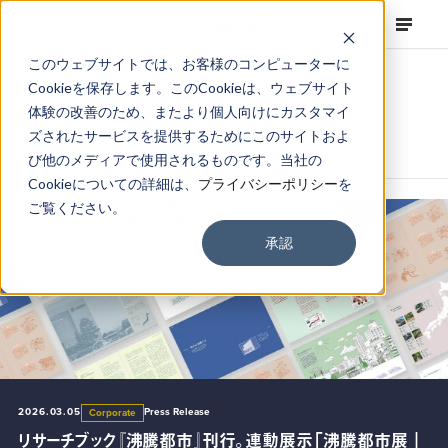
このウェブサイトでは、お客様のコンピューターに
Cookieを保存します。このCookieは、ウェブサイト
News
体験の改善のため、またより個人向けにカスタマイ
ズされたサービスを提供するためにこのサイトおよ
ロフトワークからお届けするニュースとトピック
び他のメディアで使用されるものです。当社の
Cookieについての詳細は、
プライバシーポリシー
を
ご覧ください。
承認
2026.05.20
2026.03.05
Press Release
Press Release
Corporate
Corporate
2026.07.24
2025.10.06
Topics
Press Release
Corporate
Corporate
千葉市・亥鼻公園内「いのはな亭」にFabCafe Chibaを6月
リサーチブック『沸騰都市』刊行。連動展示「沸騰都市展｜
福島県飯舘村に「FabCafe Fukushima」が2026年7月25
100年後の世界のために描く 未来に向けた価値創造物語