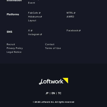
Information
Event
FabCafe
MTRL
Platforms
Hidakuma
AWRD
Layout
X
Facebook
SNS
Instagram
Recruit
Contact
Privacy Policy
Terms of Use
Legal Notice
JP
EN
TC
©2026 Loftwork Inc. All rights reserved