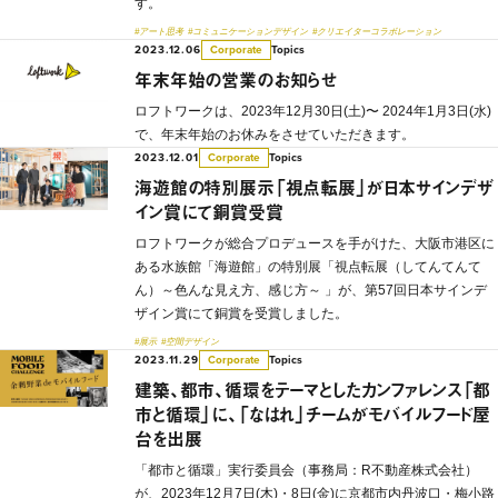
す。
#アート思考
#コミュニケーションデザイン
#クリエイターコラボレーション
2023.12.06
Topics
Corporate
年末年始の営業のお知らせ
ロフトワークは、2023年12月30日(土)〜 2024年1月3日(水)
で、年末年始のお休みをさせていただきます。
2023.12.01
Topics
Corporate
海遊館の特別展示「視点転展」が日本サインデザ
イン賞にて銅賞受賞
ロフトワークが総合プロデュースを手がけた、大阪市港区に
ある水族館「海遊館」の特別展「視点転展（してんてんて
ん）～色んな見え方、感じ方～ 」が、第57回日本サインデ
ザイン賞にて銅賞を受賞しました。
#展示
#空間デザイン
2023.11.29
Topics
Corporate
建築、都市、循環をテーマとしたカンファレンス「都
市と循環」に、「なはれ」チームがモバイルフード屋
台を出展
「都市と循環」実行委員会（事務局：R不動産株式会社）
が、2023年12月7日(木)・8日(金)に京都市内丹波口・梅小路