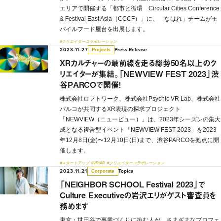
エリアで開催する「都市と循環 Circular Cities Conference
& Festival East Asia（CCCF）」に、「なはれ」チームがモ
バイルフード屋台を出展します。
#クリエイターコラボレーション
2023.11.27
Press Release
Projects
XRカルチャーの最前線を走る総勢50名以上のク
リエイターが集結。「NEWVIEW FEST 2023」渋
谷PARCOで開催！
株式会社ロフトワーク、株式会社Psychic VR Lab、株式会社
パルコが共同するXR表現の探求プロジェクト
「NEWVIEW（ニュービュー）」は、2023年シーズンの集大
成となる複合型イベント「NEWVIEW FEST 2023」を2023
年12月8日(金)〜12月10日(日)まで、渋谷PARCOを拠点に開
催します。
#スタートアップ
#VR/AR
#クリエイターコラボレーション
2023.11.21
Topics
Corporate
「NEIGHBOR SCHOOL Festival 2023」で
Culture Executiveの岩沢エリがゲスト審査員を
務めます
東京・世田谷で事業づくりに挑む人が、さまざまなプロフェ