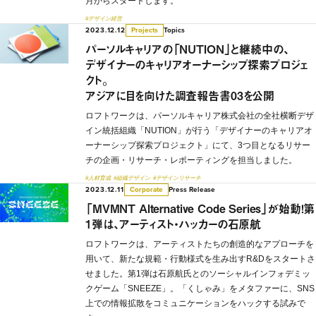
月からスタートします。
#デザイン経営
2023.12.12
Topics
Projects
パーソルキャリアの「NUTION」と継続中の、
デザイナーのキャリアオーナーシップ探索プロジェ
クト。
アジアに目を向けた調査報告書03を公開
ロフトワークは、パーソルキャリア株式会社の全社横断デザ
イン統括組織「NUTION」が行う「デザイナーのキャリアオ
ーナーシップ探索プロジェクト」にて、3つ目となるリサー
チの企画・リサーチ・レポーティングを担当しました。
#人材育成
#組織デザイン
#デザインリサーチ
2023.12.11
Press Release
Corporate
「MVMNT Alternative Code Series」が始動！第
1弾は、アーティスト・ハッカーの石原航
ロフトワークは、アーティストたちの創造的なアプローチを
用いて、新たな規範・行動様式を生み出すR&Dをスタートさ
せました。第1弾は石原航氏とのソーシャルインフォデミッ
クゲーム「SNEEZE」。「くしゃみ」をメタファーに、SNS
上での情報拡散をコミュニケーションをハックする試みで