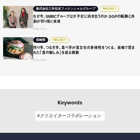
なぜ今、SMBCグループは少子化に向き合うのか GGPの転
株式会社三井住友フィナンシャルグループ
PROJECT
なぜ今、SMBCグループは少子化に向き合うのか GGPの転換と共
創が切り拓く未来
2026.03.24
作り手、つなぎ手、食べ手が食文化の多様性をつくる。 長
長崎県
PROJECT
作り手、つなぎ手、食べ手が食文化の多様性をつくる。 長崎で育ま
れた「食の愉しみ」を巡る探索
2026.03.04
Keywords
#クリエイターコラボレーション