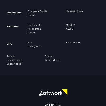
Company Profile
News&Column
Information
Event
FabCafe
MTRL
Platforms
Hidakuma
AWRD
Layout
X
Facebook
SNS
Instagram
Recruit
Contact
Privacy Policy
Terms of Use
Legal Notice
JP
EN
TC