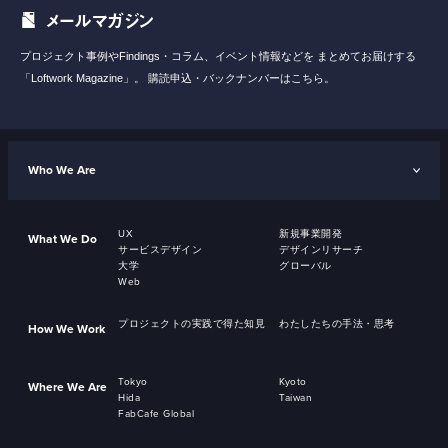
メールマガジン
プロジェクト事例やFindings・コラム、イベント情報などを
まとめてお届けする
「Loftwork Magazine」。
購読申込・バックナンバーはこちら。
Who We Are
UX
新規事業開発
What We Do
サービスデザイン
デザインリサーチ
大学
グローバル
Web
プロジェクトの実践で得た知見
わたしたちの手法・思考
How We Work
Tokyo
Kyoto
Where We Are
Hida
Taiwan
FabCafe Global