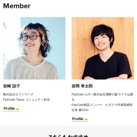
Member
岩崎 諒子
岩岡 孝太郎
株式会社ロフトワーク
FabCafe LLP / 株式会社飛騨の森でクマは踊
FabCafe Tokyo コミュニティ担当
る
FabCafe創設メンバー、ヒダクマ代表取締役
Profile
社長 兼CEO
Profile