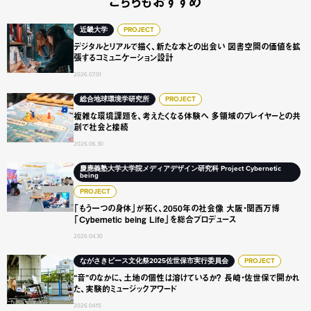
こちらもおすすめ
デジタルとリアルで描く、新たな本との出会い 図書空間の
近畿大学
PROJECT
デジタルとリアルで描く、新たな本との出会い 図書空間の価値を拡
張するコミュニケーション設計
2026.07.01
複雑な環境課題を、考えたくなる体験へ 多領域のプレイヤ
総合地球環境学研究所
PROJECT
複雑な環境課題を、考えたくなる体験へ 多領域のプレイヤーとの共
創で社会と接続
2026.06.30
「もう一つの身体」が拓く、2050年の社会像 大阪・関西万博「Cyb
慶應義塾大学大学院メディアデザイン研究科 Project Cybernetic
being
PROJECT
「もう一つの身体」が拓く、2050年の社会像 大阪・関西万博
「Cybernetic being Life」を総合プロデュース
2026.04.30
“音”のなかに、土地の個性は溶けているか？ 長崎・佐世保
ながさきピース文化祭2025佐世保市実行委員会
PROJECT
“音”のなかに、土地の個性は溶けているか？ 長崎・佐世保で開かれ
た、実験的ミュージックアワード
2026.04.15