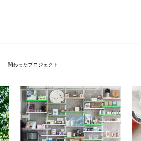
関わったプロジェクト
を推進する 共創施設「SHIBUYA QWS」の軌跡と展望
MTRL（マテリアル）流、材料開発の次の世代を牽引
デ