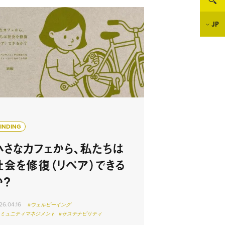
JP
FINDING
小さなカフェから、私たちは
社会を修復（リペア）できる
か？
26.04.16
#ウェルビーイング
コミュニティマネジメント
#サステナビリティ