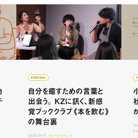
FINDING
地
自分を癒すための言葉と
テ
出会う。 KZに訊く、新感
覚ブッククラブ《本を飲む》
の舞台裏
20
#
2026.04.17
#トークイベント