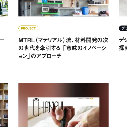
PROJECT
ブ
ー
MTRL（マテリアル）流、材料開発の次
デ
の世代を牽引する 「意味のイノベーシ
探
望
ョン」のアプローチ
出す未来
岡山県「倉敷帆布」──全国のクリエイターと作るも