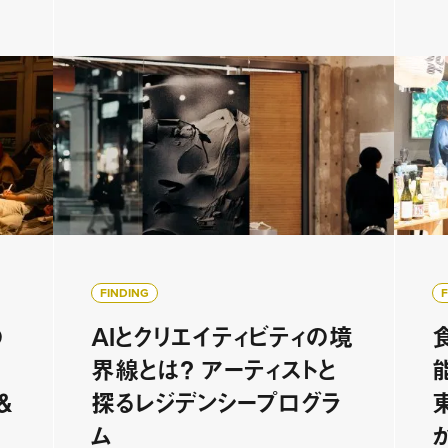
FINDING
の
AIとクリエイティビティの境
映
界線とは？ アーティストと
＆
探るレジデンシープログラ
ム