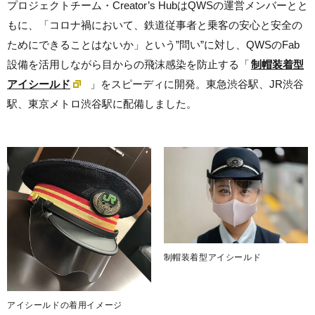
プロジェクトチーム・Creator’s HubはQWSの運営メンバーとと
もに、「
コロナ禍において、鉄道従事者と乗客の安心と安全の
ためにできることはないか」という”問い”に対し、QWSのFab
設備を活用しながら目からの飛沫感染を防止する「
制帽装着型
アイシールド​
」をスピーディに開発。​
東急渋谷駅、JR渋谷
駅、東京メトロ渋谷駅に配備しました。
制帽装着型アイシールド​
アイシールドの着用イメージ