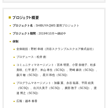
プロジェクト概要
プロジェクト名
：SHIBUYA QWS 運用プロジェクト
プロジェクト期間
：2019年10月〜継続中
体制
全体統括：野村 幸雄（渋谷スクランブルスクエア株式会社）
プロデュース：松井 創
コミュニティマネージメント：宮本 明里、小菅 奈穂子、杜多
美咲、仁平 貴子、米山 孝生（SCSQ）、野崎 麻衣（SCSQ）、
森川 敏（SCSQ）、星川 和也（SCSQ）
プログラムマネージメント：加藤 翼、永谷 聡基、
平田 絵美
（SCSQ）、出川久美子（SCSQ）、廣部 敦子（SCSQ）、渡
邉 博之（SCSQ）
広報：越本 春香