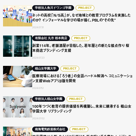
ネットの高校「N/S高」が、なぜ地域との教育プログラムを実
学校法人角川ドワンゴ学園
PROJECT
ネットの高校「N/S高」が、なぜ地域との教育プログラムを実施した
のか？ インフォーマルな学びの場が描く、PBLの“その先”
2024.07.31
創業114年。老舗酒屋が目指した、若年層との新たな接点作
有限会社 丸市 桜本商店
PROJECT
創業114年。老舗酒屋が目指した、若年層との新たな接点作り 桜
本商店ブランディング支援
2024.07.23
医療現場における「ろう者」の会話ハードル解消へ コミュニ
椙山女学園大学
PROJECT
医療現場における「ろう者」の会話ハードル解消へ コミュニケーショ
ン支援Webアプリβ版を開発
2024.07.12
100年つづく教育の提供価値を再構築し、未来に継承する 椙
学校法人椙山女学園
PROJECT
100年つづく教育の提供価値を再構築し、未来に継承する 椙山女
学園大学 リブランディング
2024.07.02
南海電鉄が大阪・なんばに仕掛ける 街の担い手を育む、レジ
南海電気鉄道株式会社
PROJECT