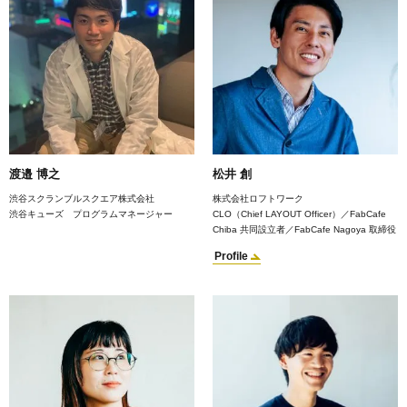
渡邉 博之
松井 創
渋谷スクランブルスクエア株式会社
株式会社ロフトワーク
渋谷キューズ プログラムマネージャー
CLO（Chief LAYOUT Officer）／FabCafe
Chiba 共同設立者／FabCafe Nagoya 取締役
Profile