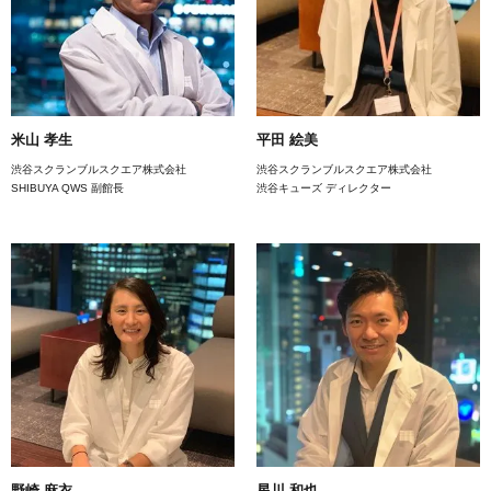
米山 孝生
平田 絵美
渋谷スクランブルスクエア株式会社
渋谷スクランブルスクエア株式会社
SHIBUYA QWS 副館長
渋谷キューズ ディレクター
野崎 麻衣
星川 和也