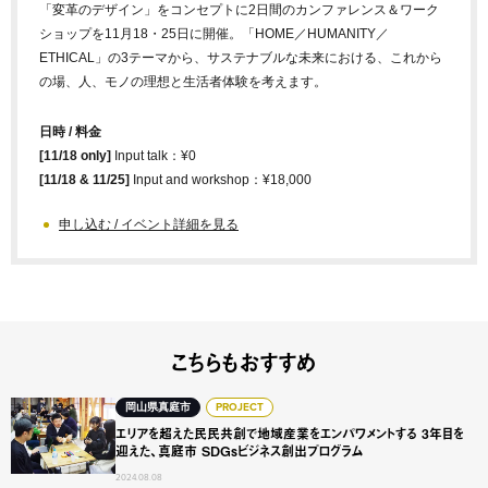
「変革のデザイン」をコンセプトに2日間のカンファレンス＆ワーク
ショップを11月18・25日に開催。「HOME／HUMANITY／
ETHICAL」の3テーマから、サステナブルな未来における、これから
の場、人、モノの理想と生活者体験を考えます。
日時 / 料金
[11/18 only]
Input talk：¥0
[11/18 & 11/25]
Input and workshop：¥18,000
申し込む / イベント詳細を見る
こちらもおすすめ
エリアを超えた民民共創で地域産業をエンパワメントする 3年
岡山県真庭市
PROJECT
エリアを超えた民民共創で地域産業をエンパワメントする 3年目を
迎えた、真庭市 SDGsビジネス創出プログラム
2024.08.08