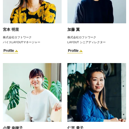
宮本 明里
加藤 翼
株式会社ロフトワーク
株式会社ロフトワーク
バイスLAYOUTマネージャー
LAYOUT シニアディレクター
Profile
Profile
小菅 奈穂子
仁平 貴子