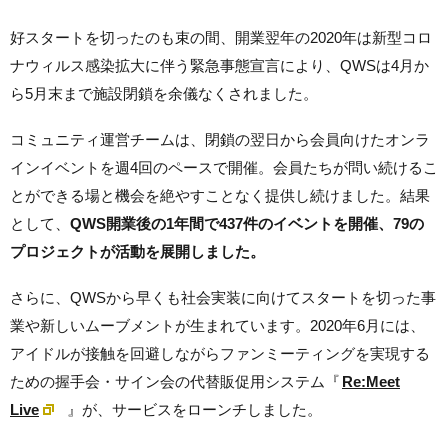
好スタートを切ったのも束の間、開業翌年の2020年は新型コロ
ナウィルス感染拡大に伴う緊急事態宣言により、QWSは4月か
ら5月末まで施設閉鎖を余儀なくされました。
コミュニティ運営チームは、閉鎖の翌日から会員向けたオンラ
インイベントを週4回のペースで開催。会員たちが問い続けるこ
とができる場と機会を絶やすことなく提供し続けました。結果
として、
QWS開業後の1年間で437件のイベントを開催、79
の
プロジェクトが活動を展開しました。
さらに、QWSから早くも社会実装に向けてスタートを切った事
業や新しいムーブメントが生まれています。2020年6月には、
アイドルが接触を回避しながらファンミーティングを実現する
ための握手会・サイン会の代替販促用システム『
Re:Meet
Live
』が、サービスをローンチしました。