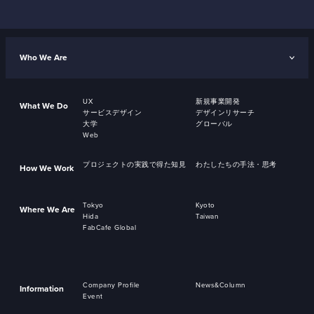
Who We Are
UX
新規事業開発
What We Do
サービスデザイン
デザインリサーチ
大学
グローバル
Web
プロジェクトの実践で得た知見
わたしたちの手法・思考
How We Work
Tokyo
Kyoto
Where We Are
Hida
Taiwan
FabCafe Global
Company Profile
News&Column
Information
Event