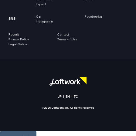
Layout
X
Facebook
SNS
Instagram
Recruit
Contact
Privacy Policy
Terms of Use
Legal Notice
JP
EN
TC
©2026 Loftwork Inc. All rights reserved