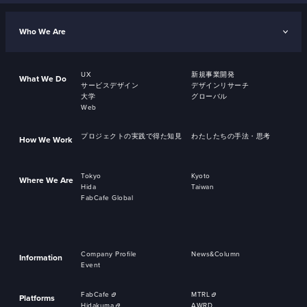
Who We Are
UX
新規事業開発
What We Do
サービスデザイン
デザインリサーチ
大学
グローバル
Web
プロジェクトの実践で得た知見
わたしたちの手法・思考
How We Work
Tokyo
Kyoto
Where We Are
Hida
Taiwan
FabCafe Global
Company Profile
News&Column
Information
Event
FabCafe
MTRL
Platforms
Hidakuma
AWRD