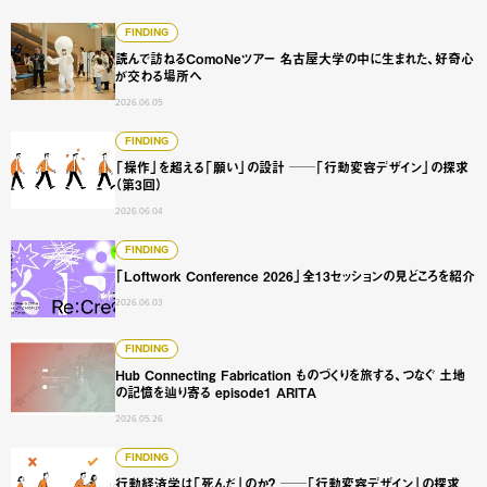
読んで訪ねるComoNeツアー 名古屋大学の中に生まれた、
FINDING
読んで訪ねるComoNeツアー 名古屋大学の中に生まれた、好奇心
が交わる場所へ
2026.06.05
「操作」を超える「願い」の設計 ──「行動変容デザイン」
FINDING
「操作」を超える「願い」の設計 ──「行動変容デザイン」の探求
（第3回）
2026.06.04
「Loftwork Conference 2026」全13セッションの見どこ
FINDING
「Loftwork Conference 2026」全13セッションの見どころを紹介
2026.06.03
Hub Connecting Fabrication ものづくりを旅する、つなぐ
FINDING
Hub Connecting Fabrication ものづくりを旅する、つなぐ 土地
の記憶を辿り寄る episode1 ARITA
2026.05.26
行動経済学は「死んだ」のか？ ──「行動変容デザイン」の
FINDING
行動経済学は「死んだ」のか？ ──「行動変容デザイン」の探求