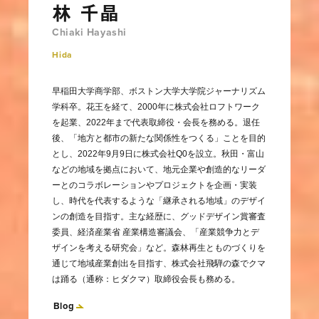
林 千晶
Chiaki Hayashi
Hida
早稲田大学商学部、ボストン大学大学院ジャーナリズム
学科卒。花王を経て、2000年に株式会社ロフトワーク
を起業、2022年まで代表取締役・会長を務める。退任
後、「地方と都市の新たな関係性をつくる」ことを目的
とし、2022年9月9日に株式会社Q0を設立。秋田・富山
などの地域を拠点において、地元企業や創造的なリーダ
ーとのコラボレーションやプロジェクトを企画・実装
し、時代を代表するような「継承される地域」のデザイ
ンの創造を目指す。主な経歴に、グッドデザイン賞審査
委員、経済産業省 産業構造審議会、「産業競争力とデ
ザインを考える研究会」など。森林再生とものづくりを
通じて地域産業創出を目指す、株式会社飛騨の森でクマ
は踊る（通称：ヒダクマ）取締役会長も務める。
Blog