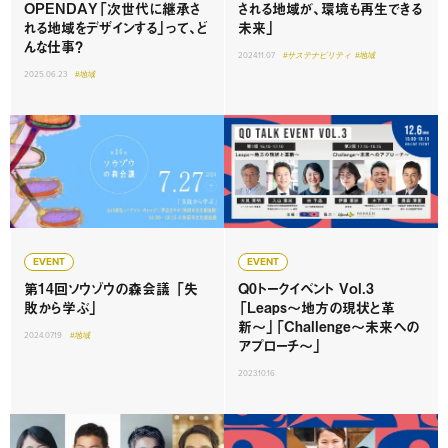
OPENDAY「次世代に継承さ
される地域が、環境も再生できる
れる地域をデザインする」って、ど
未来」
んな仕事？
2024.11.07
#サステナビリティ
#地域
2025.06.23
#地域
EVENT
EVENT
第14回ソウゾウの森会議 「失
Q0トークイベント Vol.3
敗から学ぶ」
「Leaps〜地方の現状と革
新〜」「Challenge〜未来への
2024.07.19
#地域
アプローチ〜」
2023.10.16