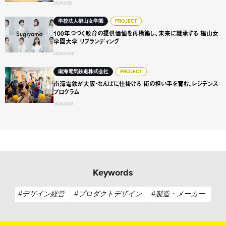
2024.07.12
100年つづく教育の提供価値を再構築し、未来に継承する 椙
学校法人椙山女学園
PROJECT
100年つづく教育の提供価値を再構築し、未来に継承する 椙山女
学園大学 リブランディング
2024.07.02
南海電鉄が大阪・なんばに仕掛ける 街の担い手を育む、レジ
南海電気鉄道株式会社
PROJECT
南海電鉄が大阪・なんばに仕掛ける 街の担い手を育む、レジデンス
プログラム
2024.06.17
Keywords
#デザイン経営
#プロダクトデザイン
#製造・メーカー