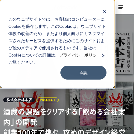
このウェブサイトでは、お客様のコンピューターに
Cookieを保存します。このCookieは、ウェブサイト
体験の改善のため、またより個人向けにカスタマイ
ズされたサービスを提供するためにこのサイトおよ
び他のメディアで使用されるものです。当社の
Cookieについての詳細は、
プライバシーポリシー
を
ご覧ください。
承認
株式会社林本店
PROJECT
酒蔵の課題をクリアする「飲める会社案
内」の開発
創業100年で挑む、攻めのデザイン経営