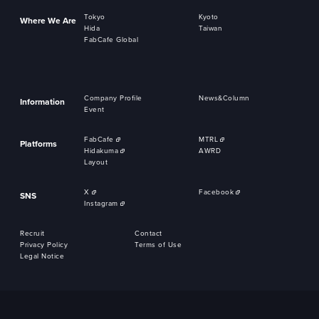
Tokyo
Kyoto
Where We Are
Hida
Taiwan
FabCafe Global
Company Profile
News&Column
Information
Event
FabCafe
MTRL
Platforms
Hidakuma
AWRD
Layout
X
Facebook
SNS
Instagram
Recruit
Contact
Privacy Policy
Terms of Use
Legal Notice