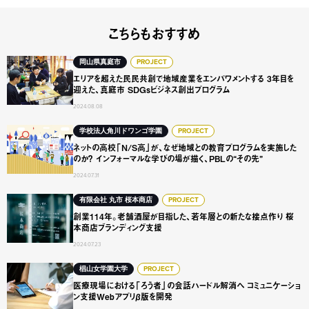
こちらもおすすめ
エリアを超えた民民共創で地域産業をエンパワメントする 3年
岡山県真庭市
PROJECT
エリアを超えた民民共創で地域産業をエンパワメントする 3年目を
迎えた、真庭市 SDGsビジネス創出プログラム
2024.08.08
ネットの高校「N/S高」が、なぜ地域との教育プログラムを実
学校法人角川ドワンゴ学園
PROJECT
ネットの高校「N/S高」が、なぜ地域との教育プログラムを実施した
のか？ インフォーマルな学びの場が描く、PBLの“その先”
2024.07.31
創業114年。老舗酒屋が目指した、若年層との新たな接点作
有限会社 丸市 桜本商店
PROJECT
創業114年。老舗酒屋が目指した、若年層との新たな接点作り 桜
本商店ブランディング支援
2024.07.23
医療現場における「ろう者」の会話ハードル解消へ コミュニ
椙山女学園大学
PROJECT
医療現場における「ろう者」の会話ハードル解消へ コミュニケーショ
ン支援Webアプリβ版を開発