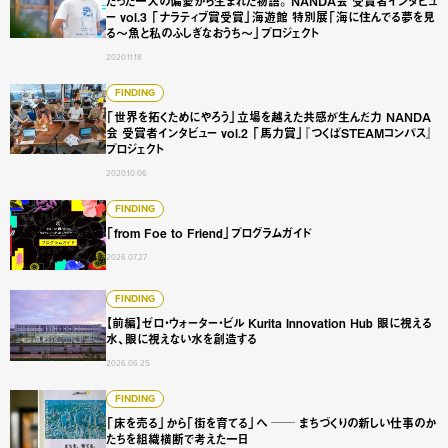
たった一人の偏愛から生まれた物語。 NANDA会 受賞者インタビュ
ー vol.3 「ナラティブ賞受賞」海遊館 特別展「海に住んでる夢を見
る～魚と私のふしぎなおうち～」プロジェクト
2020.11.18
「世界を拓くためにやろう」立場を越えた共感が生んだ力 NAN
FINDING
「世界を拓くためにやろう」立場を越えた共感が生んだ力 NANDA
会 受賞者インタビュー vol.2 「馬力賞」『つくばSTEAMコンパス』
プロジェクト
2020.10.06
「from Foe to Friend」プログラムガイド
FINDING
「from Foe to Friend」プログラムガイド
2026.07.27
【前編】ゼロ・ウォーター・ビル Kurita Innovation 
FINDING
【前編】ゼロ・ウォーター・ビル Kurita Innovation Hub 眼に視える
水、眼に視えない水を創造する
2026.06.25
「床を売る」から「街を育てる」へ ── まちづくりの新し
FINDING
「床を売る」から「街を育てる」へ ── まちづくりの新しい仕事のか
たちを組織横断で考えた一日