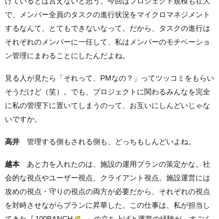
けているとは言えないと思う。今回はプロジェクト規模も壮大
で、メンバー全員のタスクの進行状況をマイクロマネジメント
するなんて、とてもできないなって。だから、タスクの進行は
それぞれのメンバーに一任して、私はメンバーのモチベーショ
ン管理にまわることにしたんだよね。
見る人が見たら「それって、PMなの？」ってツッコミをもらい
そうだけど（笑）。でも、プロジェクトに関わるみんなを完全
に私の管理下に置いてしまうのって、お互いにしんどいじゃな
いですか。
高井
管理する側もされる側も、どっちもしんどいよね。
越本
あと力を入れたのは、施設の運用プランの策定かな。社
会的な視点やユーザー視点、クライアント視点。施設運営には
攻めの視点・守りの視点の両方が必要だから、それぞれの視点
を対峙させながらプランに昇華した。この仕事は、私が担当し
てきた『
100BANCH
』の立ち上げと運営の経験が、すごく