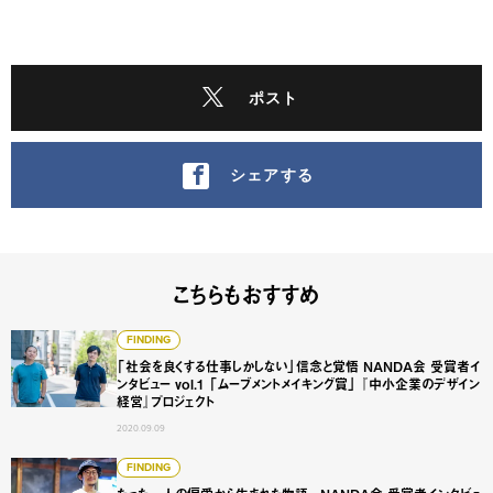
ポスト
シェアする
こちらもおすすめ
「社会を良くする仕事しかしない」信念と覚悟 NANDA会 受
FINDING
「社会を良くする仕事しかしない」信念と覚悟 NANDA会 受賞者イ
ンタビュー vol.1 「ムーブメントメイキング賞」 『中小企業のデザイン
経営』プロジェクト
2020.09.09
たった一人の偏愛から生まれた物語。 NANDA会 受賞者イン
FINDING