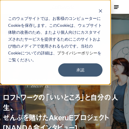
このウェブサイトでは、お客様のコンピューターに
Cookieを保存します。このCookieは、ウェブサイト
体験の改善のため、またより個人向けにカスタマイ
ズされたサービスを提供するためにこのサイトおよ
び他のメディアで使用されるものです。当社の
Cookieについての詳細は、
プライバシーポリシー
を
ご覧ください。
承認
FINDING
越本 春香,
長島 絵未,
高井 勇輝,
岩崎 諒子,
松永 篤
2021.07.21
ロフトワークの「いいところ」と自分の人
生、
ぜんぶを賭けたAkeruEプロジェクト
[NANDA会インタビュー]