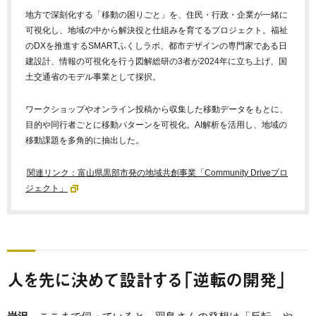
地方で深刻化する「移動の困りごと」を、住民・行政・企業が一緒に
可視化し、地域の中から解決役と仕組みを育てるプロジェクト。福祉
のDXを推進するSMARTふくしラボ、都市デザインの専門家である日
建設計、情報の可視化を行う図解総研の3者が2024年に立ち上げ、国
土交通省のモデル事業として採択。
ワークショップやオンライン投稿から収集した移動データをもとに、
目的や同行者ごとに移動パターンを可視化。AI解析を活用し、地域の
移動課題を多角的に抽出した。
関連リンク：富山県黒部市発の地域共創事業「Community Driveプロ
ジェクト」
人を先に決めて設計する「逆転の開発」