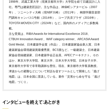
1998年、武蔵工業大学（現東京都市大学）大学院を経て日建設計に入
社。専門は建築意匠設計。主な作品は、神保町シアタービル（2007
年）、ソニーシティ大崎（現NBF大崎）（2011年）、桐朋学園音楽部
門調布キャンパス1号館（2014年）、コープ共済プラザ（2016年）、
TOYOTA WOVEN CITY（2024年）など。国内外のメディアに多数掲
載。
主な受賞は、RIBA Awards for International Excellence 2018、
CTBUH Innovation Award 、WAF category winner、ARCASIA Award
Gold Medal、日本建築学会賞（作品）、日本建築家協会新人賞、日本
建築家協会環境建築賞最優秀賞、BCS賞など。一級建築士、日本建築
家協会登録建築家、日本建築学会正会員、APECアーキテクト。その
ほか、東京大学大学院、東京大学、日本大学大学院、日本女子大学、
東京都市大学等で非常勤講師を歴任。現在、東京都市大学客員教授。
津波からの避難などについて対話を促すツールとして開発した「逃げ
地図」は、日本全国に普及している。著作「災害から命を守る 「逃げ
地図」づくり」
インタビューを終えて：あとがき