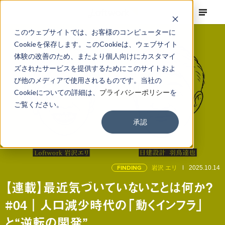
このウェブサイトでは、お客様のコンピューターに
Cookieを保存します。このCookieは、ウェブサイト
体験の改善のため、またより個人向けにカスタマイ
ズされたサービスを提供するためにこのサイトおよ
び他のメディアで使用されるものです。当社の
Cookieについての詳細は、
プライバシーポリシー
を
ご覧ください。
承認
FINDING
岩沢 エリ
2025.10.14
【連載】最近気づいていないことは何か？
#04｜人口減少時代の「動くインフラ」
と“逆転の開発”