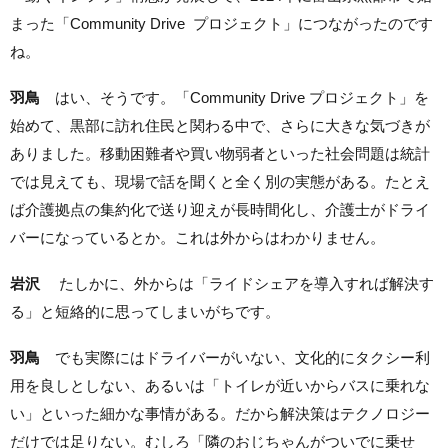
まった「Community Drive プロジェクト」につながったのです
ね。
羽鳥
はい、そうです。「Community Drive プロジェクト」を
始めて、黒部に訪れ住民と関わる中で、さらに大きな気づきが
ありました。移動困難者や買い物弱者といった社会問題は統計
では見えても、現場で話を聞くと全く別の実態がある。たとえ
ば介護拠点の集約化で送り迎えが長時間化し、介護士がドライ
バーになっているとか。これは外からはわかりません。
岩沢
たしかに、外からは「ライドシェアを導入すれば解決す
る」と短絡的に思ってしまいがちです。
羽鳥
でも実際にはドライバーがいない、文化的にタクシー利
用を良しとしない、あるいは「トイレが近いからバスに乗れな
い」といった細かな事情がある。だから解決策はテクノロジー
だけでは足りない。むしろ「隣のおじちゃんがついでに乗せ