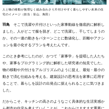
人と物の移動が無理なく組み合わさり片付けやすく暮らしやすい未来の住
宅のイメージ（担当：笹山、角田）
羽鳥
そこで洗濯や片付けといった家事動線を徹底的に解析し
ました。人がどこで服を脱ぎ、どこで洗濯し、干してしまうの
か。その一連の動きをパターンごとに数値化し、距離やアクシ
ョンを最小化するプランを考えたんです。
このとき参考にしたのが、かつて「家事学」を提唱した人たち
や、家事をプログラミング的に解析した研究者の知見でした。
物の移動や片付けをアルゴリズムのように捉え、最短・最小の
動きで済む仕組みを考える。建築設計の思考法を家事に応用す
ることで、暮らしを設計の出発点に据えられることに気づきま
した。
だからこそ、キッチンの高さのようなごく具体的な生活実感か
ら都市や住宅を考えていくことが、これからはますます重要に