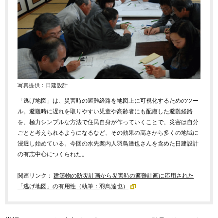
写真提供：日建設計
「逃げ地図」は、災害時の避難経路を地図上に可視化するためのツー
ル。避難時に遅れを取りやすい児童や高齢者にも配慮した避難経路
を、極力シンプルな方法で住民自身が作っていくことで、災害は自分
ごとと考えられるようになるなど、その効果の高さから多くの地域に
浸透し始めている。今回の水先案内人羽鳥達也さんを含めた日建設計
の有志中心につくられた。
関連リンク：
建築物の防災計画から災害時の避難計画に応用された
「逃げ地図」の有用性
（執筆：羽鳥達也）