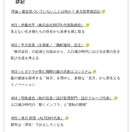
訪記
序論｜最近気づいていないことは何か？ 多元世界探訪記
#01｜伊藤光平（株式会社BIOTA 代表取締役）
見えない生き物たちの存在から未来を感じ取る
#02｜平川克美（文筆家／「隣町珈琲」店主）
「株式会社」の起源と仕組みから、人口減少時代における企業の生き
延びる道を考える
#03｜ヒダクマが育む飛騨の森の共創エコシステム
森の価値を探求する「味方」を増やし、多様な「見方」から芽生える
イノベーション
#04｜羽鳥達也（執行役員／設計監理部門・設計グループ代表）
人口減少時代の「動くインフラ」と“逆転の開発”
#05｜津川 恵理（ALTEMY代表）
都市は〈滞在〉でおもしろくなる