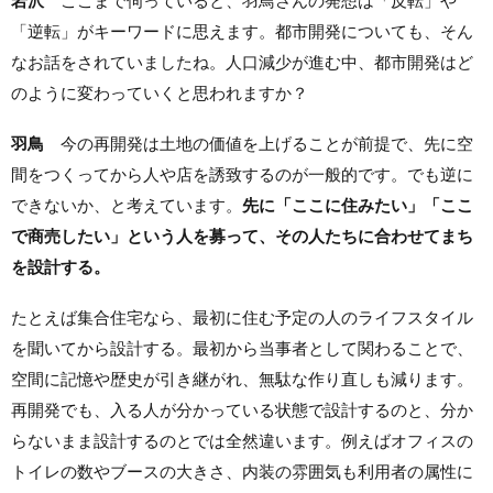
岩沢
ここまで伺っていると、羽鳥さんの発想は「反転」や
「逆転」がキーワードに思えます。都市開発についても、そん
なお話をされていましたね。人口減少が進む中、都市開発はど
のように変わっていくと思われますか？
羽鳥
今の再開発は土地の価値を上げることが前提で、先に空
間をつくってから人や店を誘致するのが一般的です。でも逆に
できないか、と考えています。
先に「ここに住みたい」「ここ
で商売したい」という人を募って、その人たちに合わせてまち
を設計する。
たとえば集合住宅なら、最初に住む予定の人のライフスタイル
を聞いてから設計する。最初から当事者として関わることで、
空間に記憶や歴史が引き継がれ、無駄な作り直しも減ります。
再開発でも、入る人が分かっている状態で設計するのと、分か
らないまま設計するのとでは全然違います。例えばオフィスの
トイレの数やブースの大きさ、内装の雰囲気も利用者の属性に