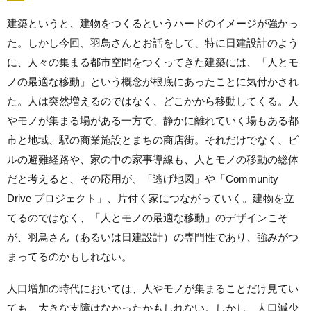
建築というと、建物をつくるというハードのイメージが強かっ
た。しかし今回、羽鳥さんとお話をして、特に日建設計のよう
に、
人々の集まる都市空間をつくってきた建築
には、「人とモ
ノの最適な移動」という概念が根底にあったことに気付かされ
た。人は突然増えるのではなく、どこかから移動してくる。
人
やモノが集まる場がある一方で、静かに離れていく場もある
都
市と地域、駅の商業施設とまちの商店街。それだけでなく、ビ
ルの避難経路や、家の中の家事導線も、人とモノの移動の総体
だと考えると、その応用が、「逃げ地図」や「Community
Drive プロジェクト」、片付く家につながっていく。建物を立
てるのではなく、「人とモノの最適な移動」のデザインこそ
が、羽鳥さん（あるいは日建設計）の専門性であり、強みがつ
まってるのかもしれない。
人口増加の時代においては、人やモノが集まることだけ見てい
ても、大きな支障はなかったかもしれない。しかし、人口減少