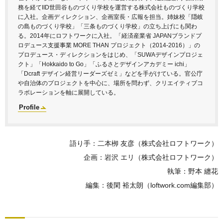
務を経てIID世田谷ものづくり学校を運営する株式会社ものづくり学校
に入社。企画ディレクション、企画室長・広報を担当。姉妹校「隠岐
の島ものづくり学校」「三条ものづくり学校」の立ち上げにも関わ
る。2014年にロフトワークに入社。「経済産業省 JAPANブランドプ
ロデュース支援事業 MORE THAN プロジェクト（2014-2016）」の
プロデュース・ディレクションをはじめ、「SUWAデザインプロジェ
クト」「Hokkaido to Go」「ふるさとデザインアカデミー ichi」
「Dcraft デザイン経営リーダーズゼミ」などを手がけている。官公庁
や自治体のプロジェクトを中心に、場所を問わず、クリエイティブコ
ラボレーションを軸に展開している。
Profile
語り手：二本栁 友彦（株式会社ロフトワーク）
企画：岩沢 エリ（株式会社ロフトワーク）
執筆：野本 纏花
編集：後閑 裕太朗（loftwork.com編集部）