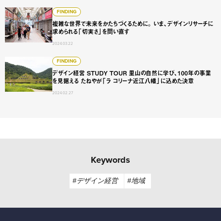
複雑な世界で未来をかたちづくるために。 いま、デザイン
FINDING
複雑な世界で未来をかたちづくるために。 いま、デザインリサーチに
求められる「切実さ」を問い直す
2024.03.22
デザイン経営 STUDY TOUR 里山の自然に学び、100年
FINDING
デザイン経営 STUDY TOUR 里山の自然に学び、100年の事業
を見据える たねやが「ラ コリーナ近江八幡」に込めた決意
2024.02.27
Keywords
#デザイン経営
#地域