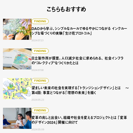
こちらもおすすめ
DAOから学ぶ、シンプルなルールでゆるやかにつながる イ
FINDING
DAOから学ぶ、シンプルなルールでゆるやかにつながる インクルー
シブな場づくりの実験「生け花プロトコル」
2024.07.23
日立製作所が提案。人口減少社会に求められる、 社会インフ
FINDING
日立製作所が提案。人口減少社会に求められる、 社会インフラ
の“コレクティブ”なつくりかたとは
2024.07.08
望ましい未来の社会を実現する「トランジションデザイン」と
FINDING
望ましい未来の社会を実現する「トランジションデザイン」とは 〜
第4回: 事業とつながる「理想の未来」を描く
2024.05.23
変革の兆しと出会い、組織や社会を変えるプロジェクトとは 
FINDING
変革の兆しと出会い、組織や社会を変えるプロジェクトとは 「変革
のデザイン2024」開催に向けて
2024.05.09