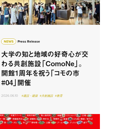
NEWS
Press Release
大学の知と地域の好奇心が交
わる共創施設「ComoNe」。
開館1周年を祝う「コモの市
#04」開催
2026.06.10
#建設・建築
#共創施設
#教育