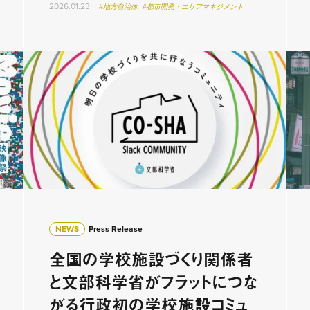
2026.01.23
#地方自治体
#都市開発・エリアマネジメント
NEWS
Press Release
全国の学校施設づくり関係者
と文部科学省がフラットにつな
がる行政初の学校施設コミュ