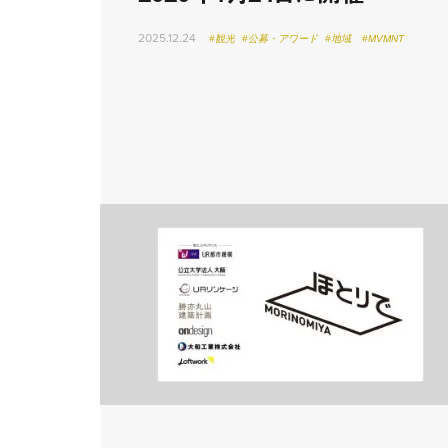
2025.12.24
#観光
#公募・アワード
#地域
#MVMNT