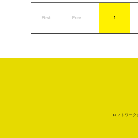
First
Prev
1
「ロフトワーク