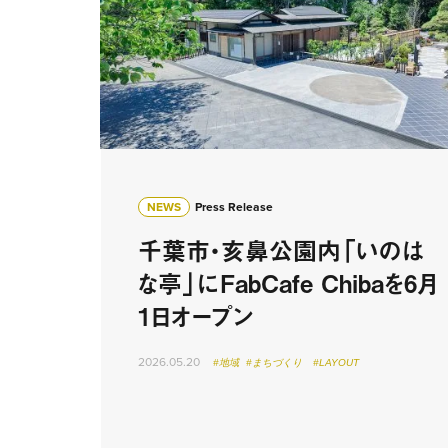
NEWS
Press Release
千葉市・亥鼻公園内「いのは
な亭」にFabCafe Chibaを6月
1日オープン
2026.05.20
#地域
#まちづくり
#LAYOUT