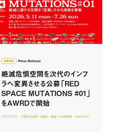
NEWS
Press Release
絶滅危惧空間を次代のインフ
ラへ変異させる公募「RED
SPACE MUTATIONS #01」
をAWRDで開始
2026.05.11
#地方自治体
#建設・建築
#未来洞察
#LAYOUT