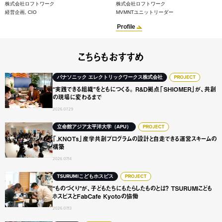
株式会社ロフトワーク
株式会社ロフトワーク
経営企画, CIO
MVMNTユニットリーダー
Profile
こちらもおすすめ
“実践できる組織”をともにつくる。 R&D拠点「SHIOME
パナソニック エレクトリックワークス株式会社
PROJECT
“実践できる組織”をともにつくる。 R&D拠点「SHIOMER」が、共創
の現場に変わるまで
2026.07.29
「.KNOTs」産学共創プログラムの設計と自走できる運営ス
立命館アジア太平洋大学（APU）
PROJECT
「.KNOTs」産学共創プログラムの設計と自走できる運営スキームの
構築
2026.07.14
“ものづくり”が、子どもたちにもたらしたものとは？ TSURUMI
TSURUMIこどもホスピス
PROJECT
“ものづくり”が、子どもたちにもたらしたものとは？ TSURUMIこども
ホスピスとFabCafe Kyotoの協働
2026.07.13