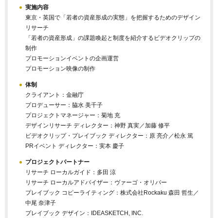
実施内容
東京・英国で「若者の資産形成の実態」を把握するためのデザイン
リサーチ
「若者の資産形成」の課題喚起と制度を紹介するビデオクリップの
制作
プロモーションイベントの企画運営
プロモーション映像の制作
体制
クライアント：金融庁
プロデューサー：脇水 美千子
プロジェクトマネージャー：菊地 充
デザインリサーチ ディレクター：神野 真実／加藤 修平
ビデオクリップ・プレイブック ディレクター：原 亮介／松永 篤
PRイベント ディレクター：実本 慶子
プロジェクトパートナー
リサーチ ローカルガイド：多田 涼
リサーチ ローカルアドバイザー：ヴァーゴ・オリバー
プレイブック コピーライティング：株式会社Rockaku 森田 哲生／
中尾 奈津子
プレイブック デザイン：IDEASKETCH, INC.