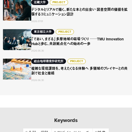
デジタルとリアルで描く、新たな本との出会い 図書空間の
近畿大学
PROJECT
デジタルとリアルで描く、新たな本との出会い 図書空間の価値を拡
張するコミュニケーション設計
2026.07.01
「であい、まざる」多摩地域の磁場づくり ──TMU Innovat
東京都立大学
PROJECT
「であい、まざる」多摩地域の磁場づくり ──TMU Innovation
Hubと歩む、共創拠点化への始めの一歩
2026.06.30
複雑な環境課題を、考えたくなる体験へ 多領域のプレイヤ
総合地球環境学研究所
PROJECT
複雑な環境課題を、考えたくなる体験へ 多領域のプレイヤーとの共
創で社会と接続
2026.06.30
Keywords