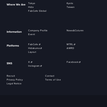
Tokyo
Kyoto
Where We Are
Hida
Taiwan
FabCafe Global
Company Profile
News&Column
Information
Event
FabCafe
MTRL
Platforms
Hidakuma
AWRD
Layout
X
Facebook
SNS
Instagram
Recruit
Contact
Privacy Policy
Terms of Use
Legal Notice