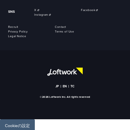
X
Facebook
SNS
Instagram
Recruit
Contact
Privacy Policy
Terms of Use
Legal Notice
JP
EN
TC
©2026 Loftwork Inc. All rights reserved
Cookieの設定