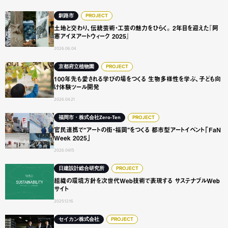
土地と交わり、伝統芸術・工芸の魅力をひらく。 2年目を迎え
釧路市
PROJECT
土地と交わり、伝統芸術・工芸の魅力をひらく。 2年目を迎えた『阿
寒アイヌアートウィーク 2025』
2026.06.04
100年先も愛される学びの場をつくる 生物多様性を学ぶ、
京都府立植物園
PROJECT
100年先も愛される学びの場をつくる 生物多様性を学ぶ、子ども向
け体験ツール開発
2026.04.21
官民連携で“アートの街・福岡”をつくる 都市型アートイベント「F
福岡市・株式会社Zero-Ten
PROJECT
官民連携で“アートの街・福岡”をつくる 都市型アートイベント「FaN
Week 2025」
2026.04.15
組織の環境方針を次世代Web技術で表現する サステナブルW
日建設計総合研究所
PROJECT
組織の環境方針を次世代Web技術で表現する サステナブルWeb
サイト
2025.12.16
企業の“らしさ”をどう受け継ぐか？ 創業58年の農業企業が
セイカン株式会社
PROJECT