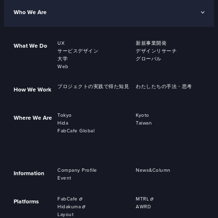
Who We Are
UX
新規事業開発
What We Do
サービスデザイン
デザインリサーチ
大学
グローバル
Web
プロジェクトの実践で得た知見
わたしたちの手法・思考
How We Work
Tokyo
Kyoto
Where We Are
Hida
Taiwan
FabCafe Global
Company Profile
News&Column
Information
Event
FabCafe
MTRL
Platforms
Hidakuma
AWRD
Layout