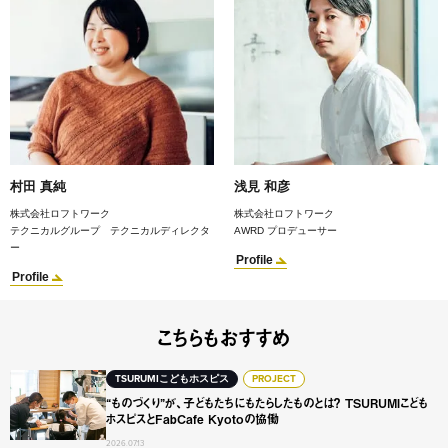
村田 真純
浅見 和彦
株式会社ロフトワーク
株式会社ロフトワーク
テクニカルグループ テクニカルディレクタ
AWRD プロデューサー
ー
Profile
Profile
こちらもおすすめ
“ものづくり”が、子どもたちにもたらしたものとは？ TSURUMI
TSURUMIこどもホスピス
PROJECT
“ものづくり”が、子どもたちにもたらしたものとは？ TSURUMIこども
ホスピスとFabCafe Kyotoの協働
2026.07.13